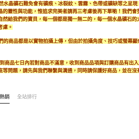
*天然水晶礦石難免會有礦痕、冰裂紋、雲霧、色帶或礦缺等之呈
晶的靈性與功能，惟追求完美者請再三考慮後再下單喲！我們會
自然給我們的寶貝，每一個都是獨一無二的，每一個水晶礦石的
考慮。
*我們的商品都是以實物拍攝上傳，但由於拍攝角度、技巧或螢幕
* 收到商品七日內若對商品不滿意，收到商品品項與訂購商品有出
疵等問題，請先與我們聯繫與溝通，同時請保護好商品，並在沒
熱銷
全站排行