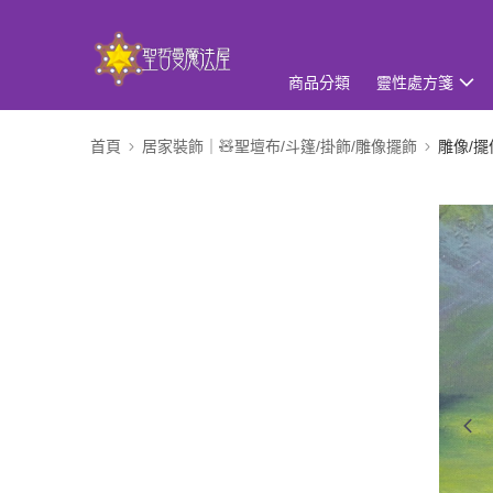
商品分類
靈性處方箋
首頁
居家裝飾｜🧸聖壇布/斗篷/掛飾/雕像擺飾
雕像/擺