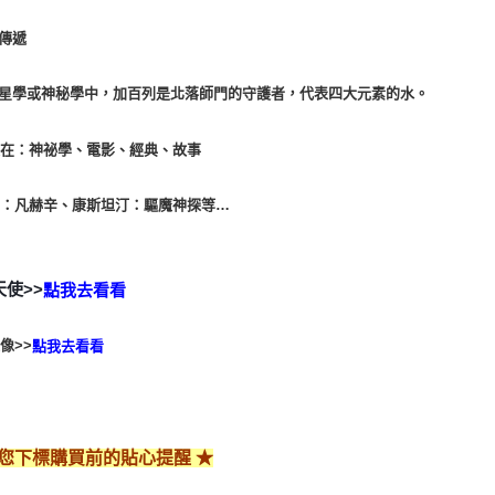
息傳遞
占星學或神秘學中，加百列是北落師門的守護者，代表四大元素的水。
沒在：神祕學、電影、經典、故事
著：凡赫辛、康斯坦汀：驅魔神探等…
天使>>
點我去看看
像>>
點我去看看
給您下標購買前的貼心提醒 ★