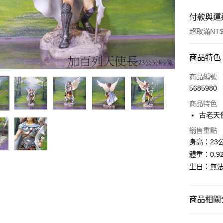
付款與運
超取滿NT$
付款方式
商品特色
信用卡一
商品編號
5685980
超商取貨
商品特色
LINE Pay
古老天
Apple Pay
銷售重點
身高：23
街口支付
體重：0.9
生日：無
悠遊付
ATM付款
商品相關分
運送方式
居家裝飾｜