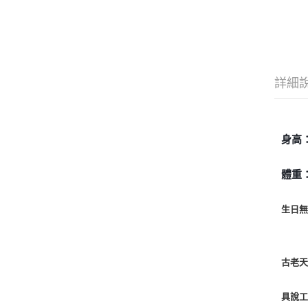
詳細
身高
體重：
生日
古老
具說