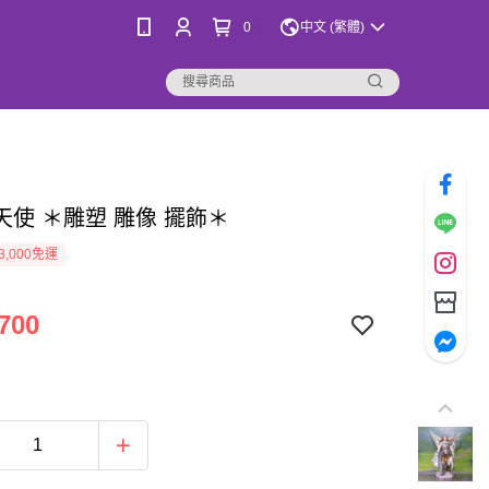
0
中文 (繁體)
天使 ＊雕塑 雕像 擺飾＊
3,000免運
700