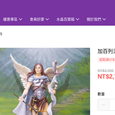
優惠專區
會員好康
水晶百寶箱
關於我們
件
加百列
超取滿NT$
NT$3,000
NT$2,
數量