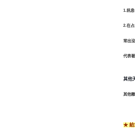
1.訊
2.在
常出
代表
其他
其他雕
★ 