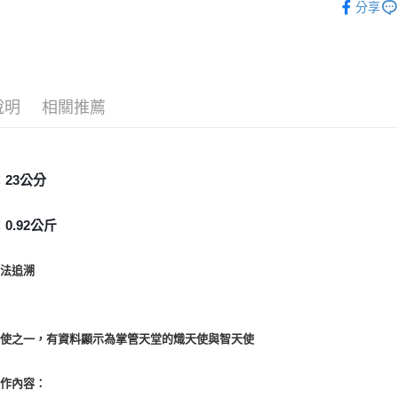
分享
全家取貨
每筆NT$8
7-11取貨
每筆NT$8
說明
相關推薦
賣家宅配
每筆NT$8
：23公分
郵局幫你
每筆NT$8
0.92公斤
付款後門
無法追溯
免運費
天使之一，有資料顯示為掌管天堂的熾天使與智天使
工作內容：