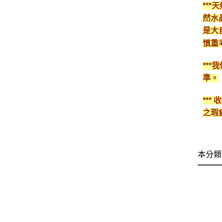
**
然水
是大
慎重
**
準。
**
之瑕
本分類