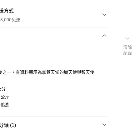
送方式
3,000免運
次付款
清除
紀錄
付款
使之一，有資料顯示為掌管天堂的熾天使與智天使
公分
2公斤
法追溯
類 (1)
🧸聖壇布/斗篷/掛飾/雕像擺飾
雕像/擺件