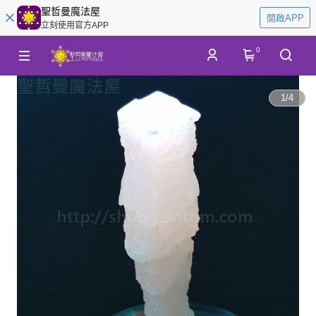
聖哲曼魔法屋
開啟APP
立刻使用官方APP
0
1
/
4