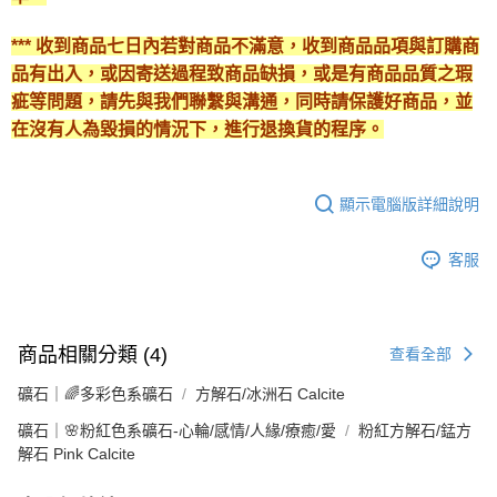
*** 收到商品七日內若對商品不滿意，收到商品品項與訂購商
品有出入，或因寄送過程致商品缺損，或是有商品品質之瑕
疵等問題，請先與我們聯繫與溝通，同時請保護好商品，並
在沒有人為毀損的情況下，進行退換貨的程序。
顯示電腦版詳細說明
客服
商品相關分類 (4)
查看全部
礦石｜🌈多彩色系礦石
方解石/冰洲石 Calcite
礦石｜🌸粉紅色系礦石-心輪/感情/人緣/療癒/愛
粉紅方解石/錳方
解石 Pink Calcite