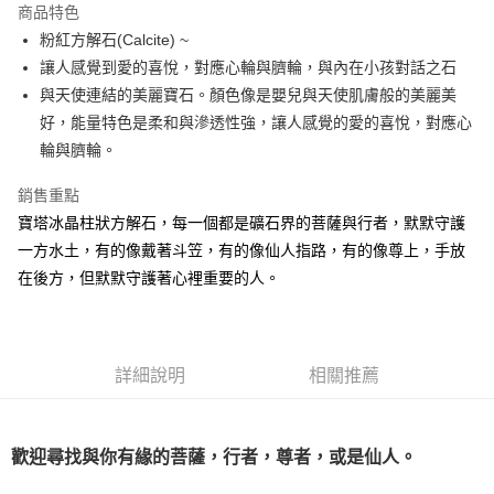
商品特色
Apple Pay
粉紅方解石(Calcite) ~
讓人感覺到愛的喜悅，對應心輪與臍輪，與內在小孩對話之石
街口支付
與天使連結的美麗寶石。顏色像是嬰兒與天使肌膚般的美麗美
悠遊付
好，能量特色是柔和與滲透性強，讓人感覺的愛的喜悅，對應心
輪與臍輪。
ATM付款
銷售重點
運送方式
寶塔冰晶柱狀方解石，每一個都是礦石界的菩薩與行者，默默守護
全家取貨付款
一方水土，有的像戴著斗笠，有的像仙人指路，有的像尊上，手放
每筆NT$80，滿NT$3,000(含以上)免運費
在後方，但默默守護著心裡重要的人。
7-11取貨付款
每筆NT$80，滿NT$3,000(含以上)免運費
詳細說明
相關推薦
賣家宅配幫您送（台灣）
每筆NT$80，滿NT$3,000(含以上)免運費
歡迎尋找與你有緣的菩薩，行者，尊者，或是仙人。
郵局幫你送（離島）
每筆NT$80，滿NT$3,000(含以上)免運費