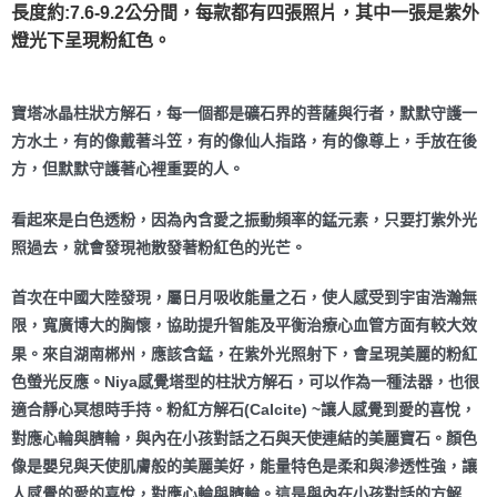
長度約:7.6-9.2公分間，每款都有四張照片，其中一張是紫外
付款後門市自取
燈光下呈現粉紅色。
免運費
寶塔冰晶柱狀方解石，每一個都是礦石界的菩薩與行者，默默守護一
方水土，有的像戴著斗笠，有的像仙人指路，有的像尊上，手放在後
方，但默默守護著心裡重要的人。
看起來是白色透粉，因為內含愛之振動頻率的錳元素，只要打紫外光
照過去，就會發現祂散發著粉紅色的光芒。
首次在中國大陸發現，屬日月吸收能量之石，使人感受到宇宙浩瀚無
限，寬廣博大的胸懷，協助提升智能及平衡治療心血管方面有較大效
果。來自湖南郴州，應該含錳，在紫外光照射下，會呈現美麗的粉紅
色螢光反應。Niya感覺塔型的柱狀方解石，可以作為一種法器，也很
適合靜心冥想時手持。粉紅方解石(Calcite) ~讓人感覺到愛的喜悅，
對應心輪與臍輪，與內在小孩對話之石與天使連結的美麗寶石。顏色
像是嬰兒與天使肌膚般的美麗美好，能量特色是柔和與滲透性強，讓
人感覺的愛的喜悅，對應心輪與臍輪。這是與內在小孩對話的方解