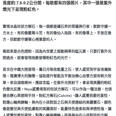
長度約:7.6-9.2公分間，每款都有四張照片，其中一張是紫外
付款後門市自取
燈光下呈現粉紅色。
免運費
寶塔冰晶柱狀方解石，每一個都是礦石界的菩薩與行者，默默守護一
方水土，有的像戴著斗笠，有的像仙人指路，有的像尊上，手放在後
方，但默默守護著心裡重要的人。
看起來是白色透粉，因為內含愛之振動頻率的錳元素，只要打紫外光
照過去，就會發現祂散發著粉紅色的光芒。
首次在中國大陸發現，屬日月吸收能量之石，使人感受到宇宙浩瀚無
限，寬廣博大的胸懷，協助提升智能及平衡治療心血管方面有較大效
果。來自湖南郴州，應該含錳，在紫外光照射下，會呈現美麗的粉紅
色螢光反應。Niya感覺塔型的柱狀方解石，可以作為一種法器，也很
適合靜心冥想時手持。粉紅方解石(Calcite) ~讓人感覺到愛的喜悅，
對應心輪與臍輪，與內在小孩對話之石與天使連結的美麗寶石。顏色
像是嬰兒與天使肌膚般的美麗美好，能量特色是柔和與滲透性強，讓
人感覺的愛的喜悅，對應心輪與臍輪。這是與內在小孩對話的方解