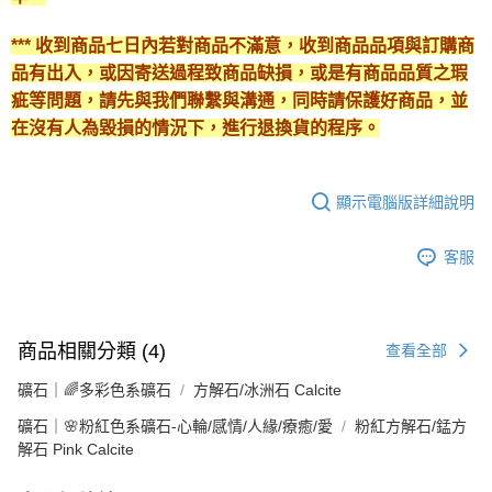
*** 收到商品七日內若對商品不滿意，收到商品品項與訂購商
品有出入，或因寄送過程致商品缺損，或是有商品品質之瑕
疵等問題，請先與我們聯繫與溝通，同時請保護好商品，並
在沒有人為毀損的情況下，進行退換貨的程序。
顯示電腦版詳細說明
客服
商品相關分類 (4)
查看全部
礦石｜🌈多彩色系礦石
方解石/冰洲石 Calcite
礦石｜🌸粉紅色系礦石-心輪/感情/人緣/療癒/愛
粉紅方解石/錳方
解石 Pink Calcite