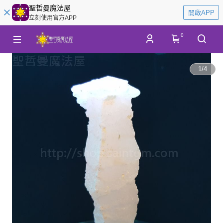
聖哲曼魔法屋
開啟APP
立刻使用官方APP
0
1
/
4