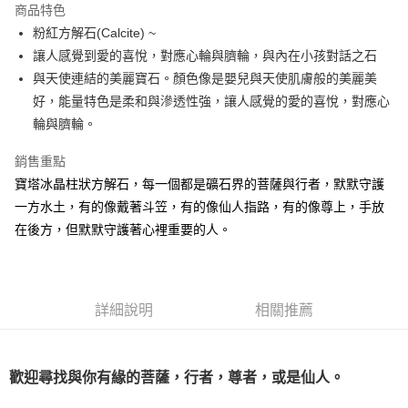
商品特色
Apple Pay
粉紅方解石(Calcite) ~
讓人感覺到愛的喜悅，對應心輪與臍輪，與內在小孩對話之石
街口支付
與天使連結的美麗寶石。顏色像是嬰兒與天使肌膚般的美麗美
悠遊付
好，能量特色是柔和與滲透性強，讓人感覺的愛的喜悅，對應心
輪與臍輪。
ATM付款
銷售重點
運送方式
寶塔冰晶柱狀方解石，每一個都是礦石界的菩薩與行者，默默守護
全家取貨付款
一方水土，有的像戴著斗笠，有的像仙人指路，有的像尊上，手放
每筆NT$80，滿NT$3,000(含以上)免運費
在後方，但默默守護著心裡重要的人。
7-11取貨付款
每筆NT$80，滿NT$3,000(含以上)免運費
詳細說明
相關推薦
賣家宅配幫您送（台灣）
每筆NT$80，滿NT$3,000(含以上)免運費
歡迎尋找與你有緣的菩薩，行者，尊者，或是仙人。
郵局幫你送（離島）
每筆NT$80，滿NT$3,000(含以上)免運費