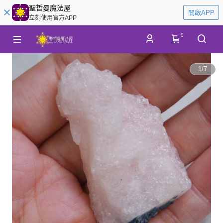
聖哲曼魔法屋
開啟APP
立刻使用官方APP
0
1
/
7