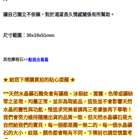
付款後門市自取
讓自己獨立不依賴，對於渴望長久情感關係有所幫助。
免運費
尺寸範圍：30x19x51mm
其他摩根石>>
點我去看看
★ 給您下標購買前的貼心提醒 ★
***天然水晶礦石難免會有礦痕、冰裂紋、雲霧、色帶或礦缺
等之呈現，均屬正常，並非為瑕疵品，這些並不會影響天然
水晶的靈性與功能，惟追求完美者請再三考慮後再下單喲！
我們會努力維持隨機出貨的品質一致，但天然水晶礦石是大
自然給我們的寶貝，每一個都是獨一無二的，每一個水晶礦
石的大小、紋路、顏色都會略有不同，下標前也請您慎重考