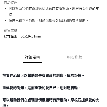
商品特色
Apple Pay
可以幫助我們在處理感情議題時有所幫助，摩根石提供愛的支
持。
街口支付
讓自己獨立不依賴，對於渴望長久情感關係有所幫助。
悠遊付
銷售重點
ATM付款
尺寸範圍：30x19x51mm
運送方式
全家取貨付款
詳細說明
相關推薦
每筆NT$80，滿NT$3,000(含以上)免運費
7-11取貨付款
每筆NT$80，滿NT$3,000(含以上)免運費
放置在心輪可以幫助過去有關愛的創傷，解除怨恨。
賣家宅配幫您送（台灣）
重建愛的認知，進而重新的愛自己，也對應臍輪。
每筆NT$80，滿NT$3,000(含以上)免運費
郵局幫你送（離島）
可以幫助我們在處理感情議題時有所幫助，摩根石提供愛的支
每筆NT$80，滿NT$3,000(含以上)免運費
持。