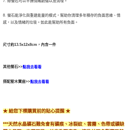
7. 綠螢石可以平撫情緒創傷以及清理。
8. 螢石能淨化與重建能量的模式，幫助你清理多年積存的負面思維、情
感，以及情緒的垃圾。如此能幫助所有負面。
尺寸約13.5x12x8cm，內含一件
其他螢石>>
點我去看看
搭配聖木寶座>>
點我去看看
★ 給您下標購買前的貼心提醒 ★
***天然水晶礦石難免會有礦痕、冰裂紋、雲霧、色帶或礦缺