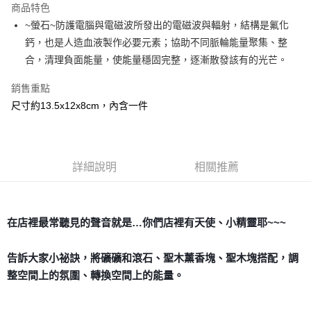
商品特色
Apple Pay
~螢石~防護電腦與電磁波所發出的電磁波與輻射，結構是氟化
鈣，也是人造血液製作必要元素；協助不同脈輪能量聚集、整
街口支付
合，清理負面能量，使能量穩固完整，逐漸散發該有的光芒。
悠遊付
銷售重點
ATM付款
尺寸約13.5x12x8cm，內含一件
運送方式
全家取貨付款
詳細說明
相關推薦
每筆NT$80，滿NT$3,000(含以上)免運費
7-11取貨付款
每筆NT$80，滿NT$3,000(含以上)免運費
在店裡最常聽見的聲音就是…你們店裡有天使、小精靈耶~~~
賣家宅配幫您送（台灣）
告訴大家小祕訣，將礦礦和滾石、聖木薰香塊、聖木塊搭配，調
每筆NT$80，滿NT$3,000(含以上)免運費
整空間上的氛圍、轉換空間上的能量。
郵局幫你送（離島）
每筆NT$80，滿NT$3,000(含以上)免運費