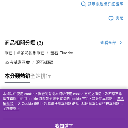
顯示電腦版詳細說明
客服
商品相關分類 (3)
查看全部
礦石｜🌈多彩色系礦石
螢石 Fluorite
✍️考試專區🎓
滾石/原礦
本分類熱銷
全站排行
本網站中使用 cookie，欲查詢有關本網站使用 cookie 方式之詳情，及若您不希
熱門標籤
望在電腦上使用 cookie 時應如何變更電腦的 cookie 設定，請參閱本網站「
隱私
權條款
」之 Cookie 聲明。您繼續使用本網站即表示您同意本公司得按本網站使
用條款之 Cookie 聲明使用 cookie。
了解更多 >
我知道了