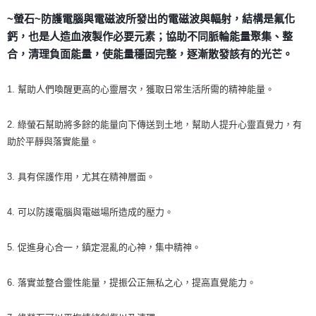
~螢石~防護電腦與電磁波所發出的電磁波與輻射，結構是氟化
付款後門市自取
鈣，也是人造血液製作必要元素；協助不同脈輪能量聚集、整
免運費
合，清理負面能量，使能量穩固完整，逐漸散發該有的光芒。
1. 幫助人們喚醒更高的心靈層次，獲取日常生活所需的精神能量。
2. 綠螢石幫助將多餘的能量向下傳送到土地，幫助人提升心靈直覺力，有
助於平靜與落實能量。
3. 具有保護作用，尤其在精神層面。
4. 可以防護電腦與電磁場所造成的壓力。
5. 促進身心合一，鎮定混亂的心神，集中精神。
6. 落實並整合靈性能量，提振公正無私之心，提高直覺能力。