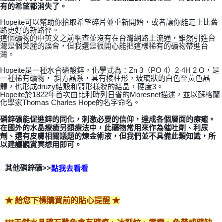
付款後門市自取
有的希望都消失了。
免運費
Hopeite可以幫助你拾取希望碎片並重新開始，或者讓你能走上比舊
路更好的新路徑。
這個礦物的中英文之前網查並沒有在台灣網路上流通，雖然引進台
灣是個美麗的誤會，但我還是很開心能把這樣稀有的礦物帶進台
灣。
Hopeite是一種水合磷酸鋅，化學式為：Zn 3（PO 4）2·4H 2 O，是
一種稀有礦物， 斜方晶系，具有棱柱形，玻璃狀的白色至黃色晶
體，也形成druzy結殼和腎形樣貌的結晶，硬度3。
Hopeite於1822年首次由比利時列日省的Moresnet描述，並以蘇格蘭
化學家Thomas Charles Hope的名字命名。
磷鋅礦能促進鋅的同化，刺激必要的信仰，達成各個層面的療癒。
在國外的水晶療癒另類療法中，此礦物常用來作為催吐劑、利尿
劑、還有皮膚相關議題的煉金術液，但我們並不具備此類知識，所
以建議觀賞冥想用即可。
磷鋅礦>>
其他
點我去看看
★ 給您下標購買前的貼心提醒 ★