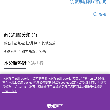
顯示電腦版詳細說明
客服
商品相關分類 (2)
礦石｜晶簇/晶柱/骨幹
其他晶簇
❄晶系❄
斜方晶系 § 療癒
本分類熱銷
全站排行
本網站中使用 cookie，欲查詢有關本網站使用 cookie 方式之詳情，及若您不希
熱門標籤
望在電腦上使用 cookie 時應如何變更電腦的 cookie 設定，請參閱本網站「
隱私
權條款
」之 Cookie 聲明。您繼續使用本網站即表示您同意本公司得按本網站使
用條款之 Cookie 聲明使用 cookie。
了解更多 >
我知道了