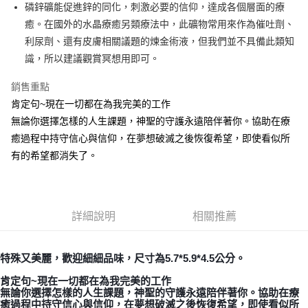
Apple Pay
磷鋅礦能促進鋅的同化，刺激必要的信仰，達成各個層面的療
癒。在國外的水晶療癒另類療法中，此礦物常用來作為催吐劑、
街口支付
利尿劑、還有皮膚相關議題的煉金術液，但我們並不具備此類知
悠遊付
識，所以建議觀賞冥想用即可。
ATM付款
銷售重點
肯定句~現在一切都在為我完美的工作
運送方式
無論你選擇怎樣的人生課題，神聖的守護永遠陪伴著你。協助在療
全家取貨付款
癒過程中持守信心與信仰，在夢想破滅之後恢復希望，即使看似所
每筆NT$80，滿NT$3,000(含以上)免運費
有的希望都消失了。
7-11取貨付款
每筆NT$80，滿NT$3,000(含以上)免運費
詳細說明
相關推薦
賣家宅配幫您送（台灣）
每筆NT$80，滿NT$3,000(含以上)免運費
特殊又美麗，歡迎細細品味
，
尺寸為5.7*5.9*4.5公分
。
郵局幫你送（離島）
肯定句~現在一切都在為我完美的工作
每筆NT$80，滿NT$3,000(含以上)免運費
無論你選擇怎樣的人生課題，神聖的守護永遠陪伴著你。協助在療
癒過程中持守信心與信仰，在夢想破滅之後恢復希望，即使看似所