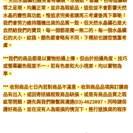
***天然水晶礦石難免會有礦痕、冰裂紋、雲霧、色帶或礦缺
等之呈現，均屬正常，並非為瑕疵品，這些並不會影響天然
水晶的靈性與功能，惟追求完美者請再三考慮後再下單喲！
我們會努力維持隨機出貨的品質一致，但天然水晶礦石是大
自然給我們的寶貝，每一個都是獨一無二的，每一個水晶礦
石的大小、紋路、顏色都會略有不同，下標前也請您慎重考
慮。
***我們的商品都是以實物拍攝上傳，但由於拍攝角度、技巧
或螢幕顯色程度不一，若有色差和大小視差，均以實物為
準。
*** 收到商品七日內若對商品不滿意，收到商品品項與訂購商
品有出入，或因寄送過程致商品缺損，或是有商品品質之瑕
疵等問題，請先與我們聯繫與溝通(03)-4623897，同時請保
護好商品，並在沒有人為毀損的情況下，進行退換貨的程序