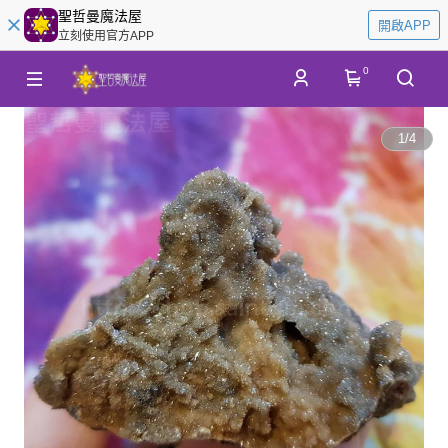
聖哲曼魔法屋
開啟APP
立刻使用官方APP
0
1
/
4