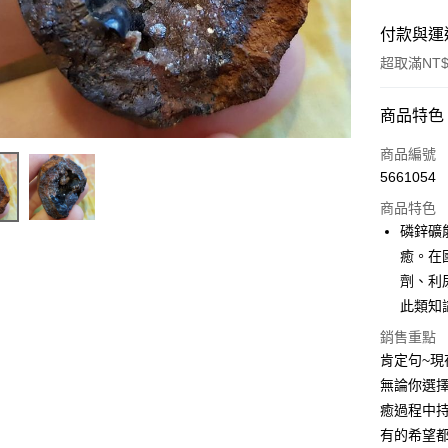
付款與運
超取滿NT$
付款方式
商品特色
信用卡一
商品編號
5661054
超商取貨
商品特色
LINE Pay
磷鋅礦
癒。在
Apple Pay
劑、利
街口支付
此類知
悠遊付
銷售重點
肯定句~
ATM付款
無論你選
癒過程中
有的希望
運送方式