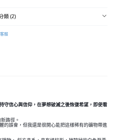
付款
類 (2)
0，滿NT$3,000(含以上)免運費
付款
/晶柱/骨幹
其他晶簇
客服
0，滿NT$3,000(含以上)免運費
斜方晶系 § 療癒
幫您送（台灣）
0，滿NT$3,000(含以上)免運費
送（離島）
0，滿NT$3,000(含以上)免運費
市自取
持守信心與信仰，在夢想破滅之後恢復希望，即使看
的新路徑。
麗的誤會，但我還是很開心能把這樣稀有的礦物帶進