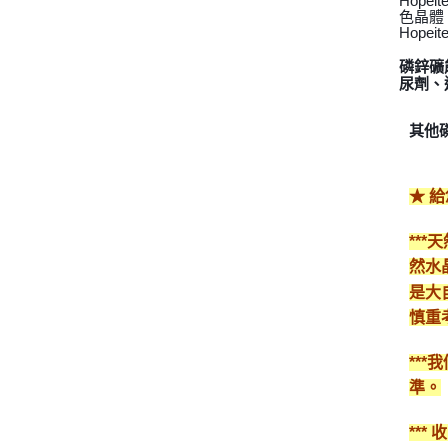
Hop
色晶體
Hope
磷鋅礦
尿劑、
其他
★ 
**
然水
是大
慎重
**
準。
**