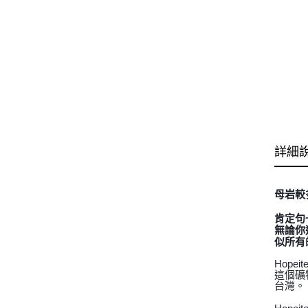
詳細
母岩較
肯定句
無論你
似所有
Hop
這個礦
台灣。