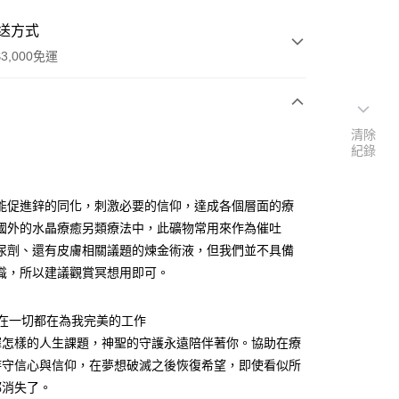
送方式
3,000免運
次付款
清除
紀錄
付款
能促進鋅的同化，刺激必要的信仰，達成各個層面的療
國外的水晶療癒另類療法中，此礦物常用來作為催吐
尿劑、還有皮膚相關議題的煉金術液，但我們並不具備
識，所以建議觀賞冥想用即可。
現在一切都在為我完美的工作
擇怎樣的人生課題，神聖的守護永遠陪伴著你。協助在療
持守信心與信仰，在夢想破滅之後恢復希望，即使看似所
都消失了。