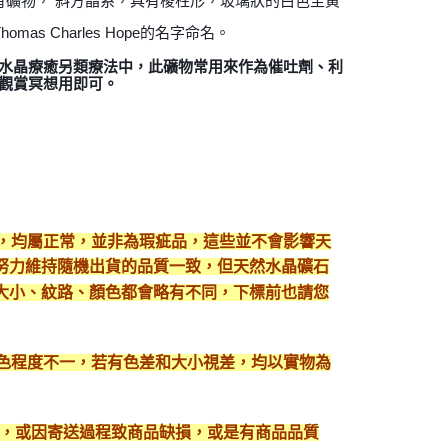
是一種稀有礦物， 斜方晶系，具有棱柱形，玻璃狀的白色至黃
mas Charles Hope的名字命名。
水晶療癒另類療法中，此礦物常用來作為催吐劑、利
觀賞冥想用即可。
現，均屬正常，並非為瑕疵品，這些並不會影響天
努力維持隨機出貨的品質一致，但天然水晶礦石
大小、紋路、顏色都會略有不同，下標前也請您
顯色程度不一，若有色差和大小視差，均以實物為
入，或因寄送過程致商品缺損，或是有商品品質