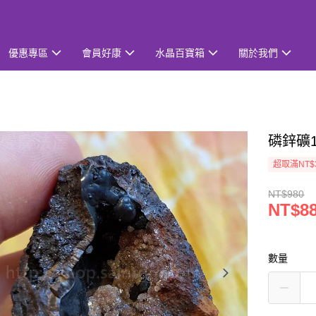
優惠專區
會員好康
水晶百寶箱
關於我們
磷鋅礦1
超取滿NT$
NT$980
NT$8
數量