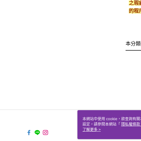
之瑕
的程
本分類
本網站中使用 cookie，欲查詢有關
設定，請參閱本網站「
隱私權條款
使用 cookie。
了解更多 >