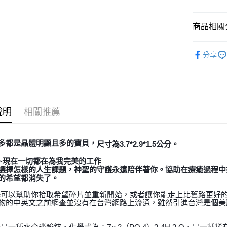
全家取貨
商品相關分
每筆NT$8
7-11取貨
礦石｜晶簇
分享
每筆NT$8
❄晶系❄
賣家宅配
每筆NT$8
說明
相關推薦
郵局幫你
每筆NT$8
多都是晶體明顯且多的寶貝，
付款後門
尺寸為3.7*2.9*1.5公分。
免運費
~現在一切都在為我完美的工作
選擇怎樣的人生課題，神聖的守護永遠陪伴著你。協助在療癒過程中
的希望都消失了。
eite可以幫助你拾取希望碎片並重新開始，或者讓你能走上比舊路更好
物的中英文之前網查並沒有在台灣網路上流通，雖然引進台灣是個美