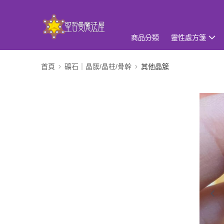
商品分類
靈性處方箋
首頁
礦石｜晶簇/晶柱/骨幹
其他晶簇