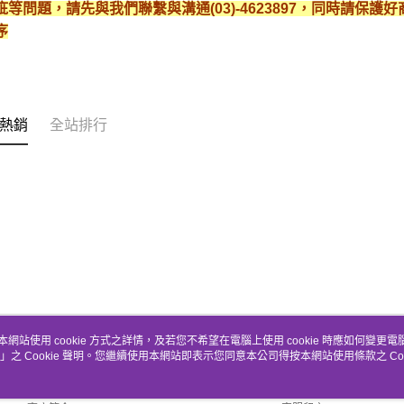
疵等問題，請先與我們聯繫與溝通(03)-4623897，同時請保
序
熱銷
全站排行
本網站使用 cookie 方式之詳情，及若您不希望在電腦上使用 cookie 時應如何變更電腦的
」之 Cookie 聲明。您繼續使用本網站即表示您同意本公司得按本網站使用條款之 Coo
關於我們
客服資訊
品牌故事
購物說明