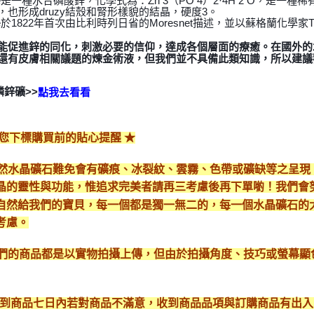
eite是一種水合磷酸鋅，化學式為：Zn 3（PO 4）2·4H 2 O，
，也形成druzy結殼和腎形樣貌的結晶，硬度3。
ite於1822年首次由比利時列日省的Moresnet描述，並以蘇格蘭化學家Tho
能促進鋅的同化，刺激必要的信仰，達成各個層面的療癒。在國外的
還有皮膚相關議題的煉金術液，但我們並不具備此類知識，所以建議
磷鋅礦>>
點我去看看
給您下標購買前的貼心提醒 ★
*天然水晶礦石難免會有礦痕、冰裂紋、雲霧、色帶或礦缺等之呈
晶的靈性與功能，惟追求完美者請再三考慮後再下單喲！我們會
自然給我們的寶貝，每一個都是獨一無二的，每一個水晶礦石的
考慮。
*我們的商品都是以實物拍攝上傳，但由於拍攝角度、技巧或螢幕
* 收到商品七日內若對商品不滿意，收到商品品項與訂購商品有出