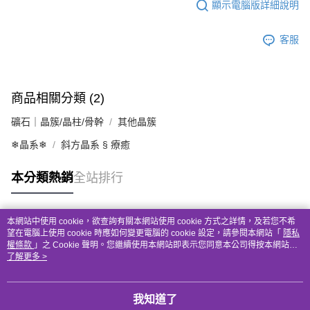
顯示電腦版詳細說明
客服
商品相關分類 (2)
礦石｜晶簇/晶柱/骨幹
其他晶簇
❄晶系❄
斜方晶系 § 療癒
本分類熱銷
全站排行
本網站中使用 cookie，欲查詢有關本網站使用 cookie 方式之詳情，及若您不希
熱門標籤
望在電腦上使用 cookie 時應如何變更電腦的 cookie 設定，請參閱本網站「
隱私
權條款
」之 Cookie 聲明。您繼續使用本網站即表示您同意本公司得按本網站使
用條款之 Cookie 聲明使用 cookie。
了解更多 >
我知道了