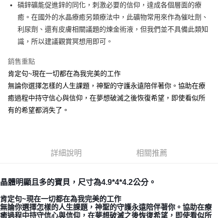
Apple Pay
磷鋅礦能促進鋅的同化，刺激必要的信仰，達成各個層面的療
癒。在國外的水晶療癒另類療法中，此礦物常用來作為催吐劑、
街口支付
利尿劑、還有皮膚相關議題的煉金術液，但我們並不具備此類知
悠遊付
識，所以建議觀賞冥想用即可。
ATM付款
銷售重點
肯定句~現在一切都在為我完美的工作
運送方式
無論你選擇怎樣的人生課題，神聖的守護永遠陪伴著你。協助在療
全家取貨付款
癒過程中持守信心與信仰，在夢想破滅之後恢復希望，即使看似所
每筆NT$80，滿NT$3,000(含以上)免運費
有的希望都消失了。
7-11取貨付款
每筆NT$80，滿NT$3,000(含以上)免運費
詳細說明
相關推薦
賣家宅配幫您送（台灣）
每筆NT$80，滿NT$3,000(含以上)免運費
晶體明顯且多的寶貝，尺寸為4.9*4*4.2公分。
郵局幫你送（離島）
肯定句~現在一切都在為我完美的工作
每筆NT$80，滿NT$3,000(含以上)免運費
無論你選擇怎樣的人生課題，神聖的守護永遠陪伴著你。協助在療
癒過程中持守信心與信仰，在夢想破滅之後恢復希望，即使看似所