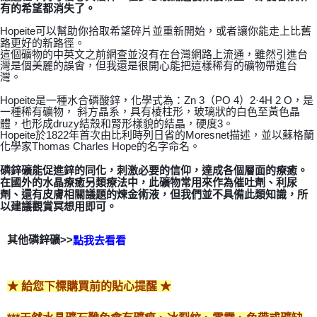
付款後門市自取
有的希望都消失了。
免運費
Hopeite可以幫助你拾取希望碎片並重新開始，或者讓你能走上比舊
路更好的新路徑。
這個礦物的中英文之前網查並沒有在台灣網路上流通，雖然引進台
灣是個美麗的誤會，但我還是很開心能把這樣稀有的礦物帶進台
灣。
Hopeite是一種水合磷酸鋅，化學式為：Zn 3（PO 4）2·4H 2 O，是
一種稀有礦物， 斜方晶系，具有棱柱形，玻璃狀的白色至黃色晶
體，也形成druzy結殼和腎形樣貌的結晶，硬度3。
Hopeite於1822年首次由比利時列日省的Moresnet描述，並以蘇格蘭
化學家Thomas Charles Hope的名字命名。
磷鋅礦能促進鋅的同化，刺激必要的信仰，達成各個層面的療癒。
在國外的水晶療癒另類療法中，此礦物常用來作為催吐劑、利尿
劑、還有皮膚相關議題的煉金術液，但我們並不具備此類知識，所
以建議觀賞冥想用即可。
磷鋅礦>>
其他
點我去看看
★ 給您下標購買前的貼心提醒 ★