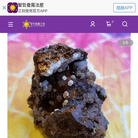
聖哲曼魔法屋
開啟APP
立刻使用官方APP
0
1
/
6