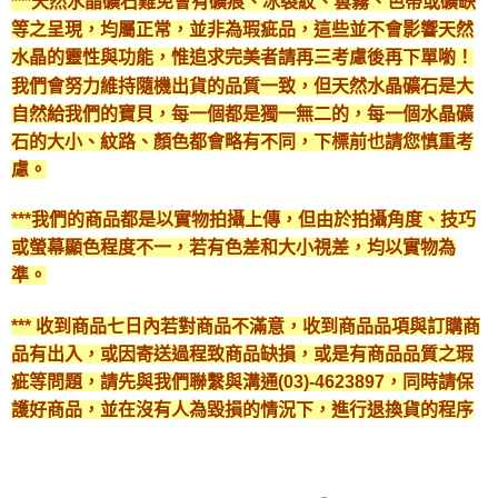
***天然水晶礦石難免會有礦痕、冰裂紋、雲霧、色帶或礦缺
等之呈現，均屬正常，並非為瑕疵品，這些並不會影響天然
水晶的靈性與功能，惟追求完美者請再三考慮後再下單喲！
我們會努力維持隨機出貨的品質一致，但天然水晶礦石是大
自然給我們的寶貝，每一個都是獨一無二的，每一個水晶礦
石的大小、紋路、顏色都會略有不同，下標前也請您慎重考
慮。
***我們的商品都是以實物拍攝上傳，但由於拍攝角度、技巧
或螢幕顯色程度不一，若有色差和大小視差，均以實物為
準。
*** 收到商品七日內若對商品不滿意，收到商品品項與訂購商
品有出入，或因寄送過程致商品缺損，或是有商品品質之瑕
疵等問題，請先與我們聯繫與溝通(03)-4623897，同時請保
護好商品，並在沒有人為毀損的情況下，進行退換貨的程序