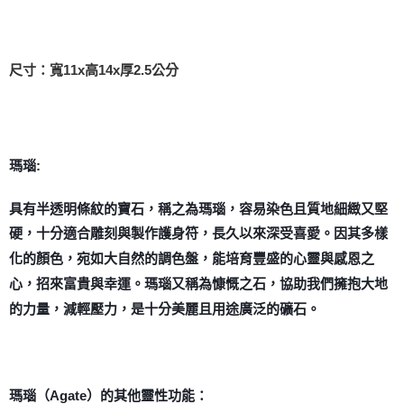
付款後門市自取
免運費
尺寸：寬11x高14x厚2.5公分
瑪瑙:
具有半透明條紋的寶石，稱之為瑪瑙，容易染色且質地細緻又堅
硬，十分適合雕刻與製作護身符，長久以來深受喜愛。因其多樣
化的顏色，宛如大自然的調色盤，能培育豐盛的心靈與感恩之
心，招來富貴與幸運。瑪瑙又稱為慷慨之石，協助我們擁抱大地
的力量，減輕壓力，是十分美麗且用途廣泛的礦石。
瑪瑙（Agate）的其他靈性功能：