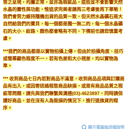
等之呈現，均屬正常，並非為瑕疵品，這些並不會影響天然
水晶的靈性與功能，惟追求完美者請再三考慮後再下單喲！
我們會努力維持隨機出貨的品質一致，但天然水晶礦石是大
自然給我們的寶貝，每一個都是獨一無二的，每一個水晶礦
石的大小、紋路、顏色都會略有不同，下標前也請您慎重考
慮。
***我們的商品都是以實物拍攝上傳，但由於拍攝角度、技巧
或螢幕顯色程度不一，若有色差和大小視差，均以實物為
準。
*** 收到商品七日內若對商品不滿意，收到商品品項與訂購商
品有出入，或因寄送過程致商品缺損，或是有商品品質之瑕
疵等問題，請先與我們聯繫與溝通(03)-4623897，同時請保
護好商品，並在沒有人為毀損的情況下，進行退換貨的程
序。
顯示電腦版詳細說明