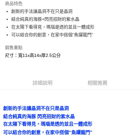
商品特色
Apple Pay
創新的手法讓晶洞不在只是晶洞
結合純真的海豚+閃亮招財的紫水晶
街口支付
在太陽下看得見，瑪瑙是透的並且一體成形
悠遊付
可以結合你的創意，在家中搭個“魚躍龍門”
ATM付款
銷售重點
尺寸：寬11x高14x厚2.5公分
運送方式
全家取貨付款
每筆NT$80，滿NT$3,000(含以上)免運費
詳細說明
相關推薦
7-11取貨付款
每筆NT$80，滿NT$3,000(含以上)免運費
創新的手法讓晶洞不在只是晶洞
賣家宅配幫您送（台灣）
結合純真的海豚 閃亮招財的紫水晶
每筆NT$80，滿NT$3,000(含以上)免運費
在太陽下看得見，瑪瑙是透的並且一體成形
郵局幫你送（離島）
可以結合你的創意，在家中搭個“魚躍龍門”
每筆NT$80，滿NT$3,000(含以上)免運費