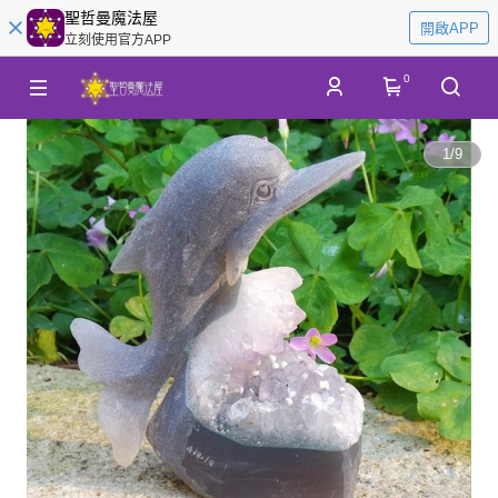
聖哲曼魔法屋
開啟APP
立刻使用官方APP
0
1
/
9