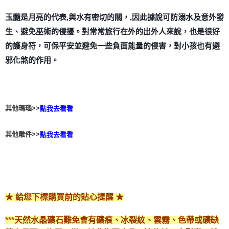
玉髓是月亮的代表,與水有密切的關，,因此據說可防溺水及意外發
生、避免巫術的侵擾。對常常旅行在外的出外人來說，也是很好
的護身符，可保平安並避免一些負面能量的侵害，對小孩也有避
邪化煞的作用。
其他瑪瑙>>
點我去看看
其他雕件>>
點我去看看
★ 給您下標購買前的貼心提醒 ★
***天然水晶礦石難免會有礦痕、冰裂紋、雲霧、色帶或礦缺