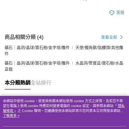
客服
商品相關分類 (4)
查看全部
礦石｜晶洞/晶球/寶石樹/金字塔/雕件
天使/獨角獸/骷髏頭/其他雕
件
礦石｜晶洞/晶球/寶石樹/金字塔/雕件
水晶洞/聚寶盆/寶石樹/水晶
盆栽
本分類熱銷
全站排行
本網站中使用 cookie，欲查詢有關本網站使用 cookie 方式之詳情，及若您不希
熱門標籤
望在電腦上使用 cookie 時應如何變更電腦的 cookie 設定，請參閱本網站「
隱私
權條款
」之 Cookie 聲明。您繼續使用本網站即表示您同意本公司得按本網站使
用條款之 Cookie 聲明使用 cookie。
了解更多 >