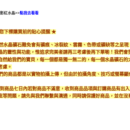
影紅水晶>>
點我去看看
給您下標購買前的貼心提醒 ★
*天然水晶礦石難免會有礦痕、冰裂紋、雲霧、色帶或礦缺等之呈
晶的靈性與功能，惟追求完美者請再三考慮後再下單喲！我們會
自然給我們的寶貝，每一個都是獨一無二的，每一個水晶礦石的
考慮。
*我們的商品都是以實物拍攝上傳，但由於拍攝角度、技巧或螢幕
* 收到商品七日內若對商品不滿意，收到商品品項與訂購商品有出
疵等問題，請先與我們聯繫與溝通，同時請保護好商品，並在沒