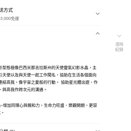
送方式
3,000免運
次付款
清除
紀錄
付款
影型態極像巴西米那吉拉斯州的天使靈氣幻影水晶，主
引天使以及與天使一起工作聞名，協助在生活各個面向
連結高我，像宇宙之愛般的行動。 協助星光體出遊、作
、與高我作跨次元的溝通。
晶~增加同理心與親和力，生命力旺盛、樂觀開朗，更容
成。