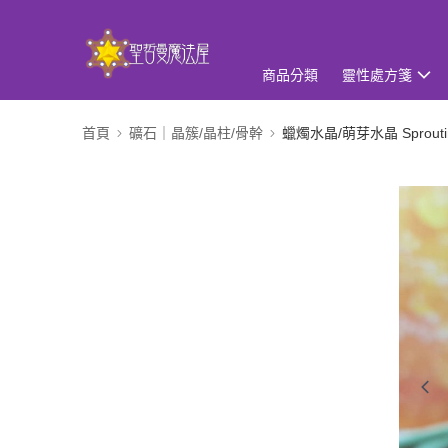
商品分類
靈性處方箋
首頁
礦石｜晶簇/晶柱/骨幹
蠟燭水晶/萌芽水晶 Sproutin