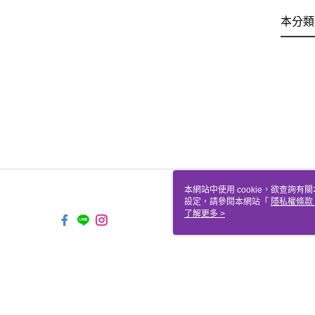
本分類
本網站中使用 cookie，欲查詢有關
設定，請參閱本網站「
隱私權條款
使用 cookie。
了解更多 >