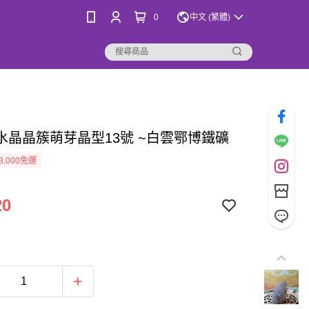
0
中文 (繁體)
水晶晶簇萌芽晶型13號 ~白雲鄂博鐵礦
3,000免運
20