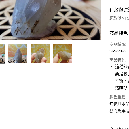
付款與運
超取滿NT$
付款方式
商品特色
信用卡一
商品編號
5658468
超商取貨
商品特色
LINE Pay
這種幻
要是吸
Apple Pay
平衡，
街口支付
清明夢
悠遊付
銷售重點
幻影紅水
ATM付款
易心想事
運送方式