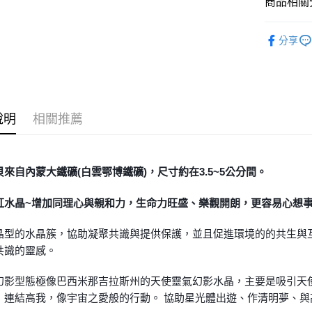
商品相關分
全家取貨
礦石｜晶簇
每筆NT$8
分享
7-11取貨
每筆NT$8
賣家宅配
說明
相關推薦
每筆NT$8
郵局幫你
每筆NT$8
貝來自內蒙大鐵礦(白雲鄂博鐵礦)，尺寸約在3.5~5公分間。
付款後門
紅水晶~增加同理心與親和力，生命力旺盛、樂觀開朗，更容易心想
免運費
晶型的水晶簇，協助凝聚共識與提供保護，並且促進環境的的共生與
共識的靈感。
幻影型態極像巴西米那吉拉斯州的天使靈氣幻影水晶，主要是吸引天
，連結高我，像宇宙之愛般的行動。 協助星光體出遊、作清明夢、與