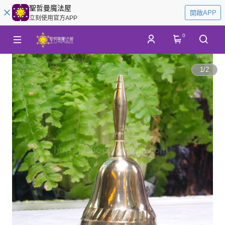
聖哲曼魔法屋
開啟APP
立刻使用官方APP
0
1
/
2