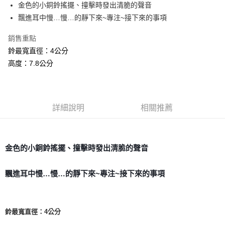
Apple Pay
金色的小銅鈴搖擺、撞擊時發出清脆的聲音
飄進耳中慢…慢…的靜下來~專注~接下來的事項
街口支付
銷售重點
悠遊付
鈴最寬直徑：4公分
ATM付款
高度：7.8公分
運送方式
全家取貨付款
詳細說明
相關推薦
每筆NT$80，滿NT$3,000(含以上)免運費
7-11取貨付款
每筆NT$80，滿NT$3,000(含以上)免運費
金色的小銅鈴搖擺、撞擊時發出清脆的聲音
賣家宅配幫您送（台灣）
飄進耳中慢…慢…的靜下來~專注~接下來的事項
每筆NT$80，滿NT$3,000(含以上)免運費
郵局幫你送（離島）
每筆NT$80，滿NT$3,000(含以上)免運費
鈴最寬直徑：4公分