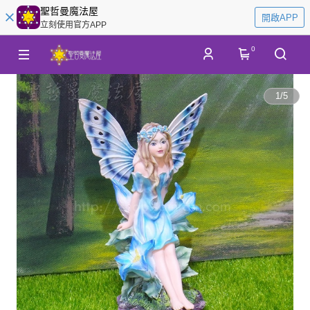
聖哲曼魔法屋
開啟APP
立刻使用官方APP
0
1
/
5