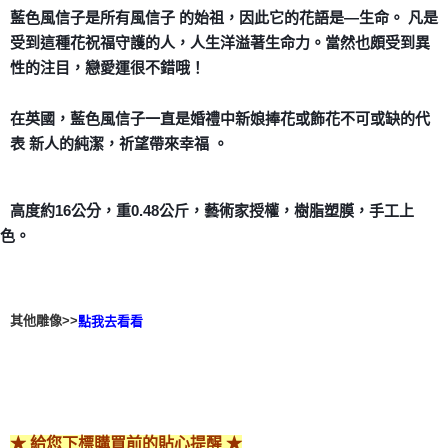
付款後門市自取
藍色風信子是所有風信子 的始祖，因此它的花語是—生命。 凡是
免運費
受到這種花祝福守護的人，人生洋溢著生命力。當然也頗受到異
性的注目，戀愛運很不錯哦！
在英國，藍色風信子一直是婚禮中新娘捧花或飾花不可或缺的代
表 新人的純潔，祈望帶來幸福 。
高度約16公分，重0.48公斤，藝術家授權，樹脂塑膜，手工上
色。
其他雕像>>
點我去看看
★ 給您下標購買前的貼心提醒 ★