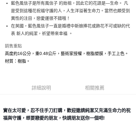
Apple Pay
藍色風信子是所有風信子 的始祖，因此它的花語是—生命。 凡
是受到這種花祝福守護的人，人生洋溢著生命力。當然也頗受到
街口支付
異性的注目，戀愛運很不錯哦！
悠遊付
在英國，藍色風信子一直是婚禮中新娘捧花或飾花不可或缺的代
表 新人的純潔，祈望帶來幸福 。
ATM付款
銷售重點
運送方式
高度約16公分，重0.48公斤，藝術家授權，樹脂塑膜，手工上色。
全家取貨付款
材質：樹脂。
每筆NT$80，滿NT$3,000(含以上)免運費
7-11取貨付款
每筆NT$80，滿NT$3,000(含以上)免運費
詳細說明
相關推薦
賣家宅配幫您送（台灣）
每筆NT$80，滿NT$3,000(含以上)免運費
實在太可愛，忍不住手刀訂購，歡迎邀請純潔又充滿生命力的祝
福與守護，想要戀愛的朋友，快請朋友送你一個吧!
郵局幫你送（離島）
每筆NT$80，滿NT$3,000(含以上)免運費