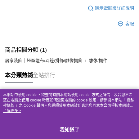
顯示電腦版詳細說明
客服
商品相關分類 (1)
居家裝飾｜🧸聖壇布/斗篷/掛飾/雕像擺飾
雕像/擺件
本分類熱銷
全站排行
本網站中使用 cookie，欲查詢有關本網站使用 cookie 方式之詳情，及若您不希
熱門標籤
望在電腦上使用 cookie 時應如何變更電腦的 cookie 設定，請參閱本網站「
隱私
權條款
」之 Cookie 聲明。您繼續使用本網站即表示您同意本公司得按本網站使
用條款之 Cookie 聲明使用 cookie。
了解更多 >
我知道了