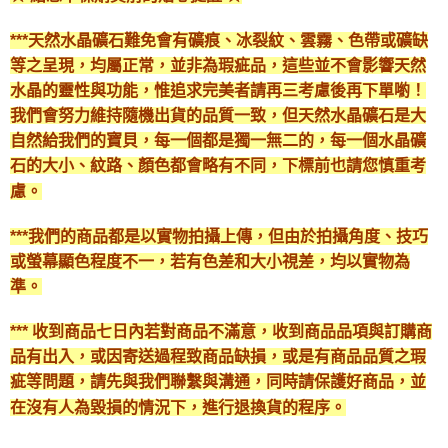
***天然水晶礦石難免會有礦痕、冰裂紋、雲霧、色帶或礦缺
等之呈現，均屬正常，並非為瑕疵品，這些並不會影響天然
水晶的靈性與功能，惟追求完美者請再三考慮後再下單喲！
我們會努力維持隨機出貨的品質一致，但天然水晶礦石是大
自然給我們的寶貝，每一個都是獨一無二的，每一個水晶礦
石的大小、紋路、顏色都會略有不同，下標前也請您慎重考
慮。
***我們的商品都是以實物拍攝上傳，但由於拍攝角度、技巧
或螢幕顯色程度不一，若有色差和大小視差，均以實物為
準。
*** 收到商品七日內若對商品不滿意，收到商品品項與訂購商
品有出入，或因寄送過程致商品缺損，或是有商品品質之瑕
疵等問題，請先與我們聯繫與溝通，同時請保護好商品，並
在沒有人為毀損的情況下，進行退換貨的程序。