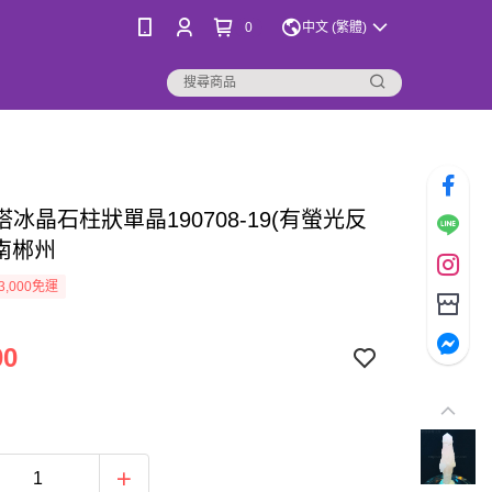
0
中文 (繁體)
冰晶石柱狀單晶190708-19(有螢光反
湖南郴州
3,000免運
00