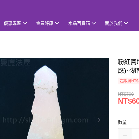
優惠專區
會員好康
水晶百寶箱
關於我們
粉紅寶塔
應)~
超取滿NT$
NT$700
NT$6
數量