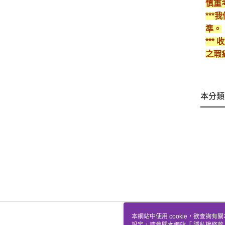
慎重
**
準。
**
之瑕
本分類
本網站中使用 cookie，欲查詢有關