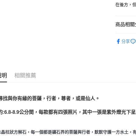
在後方，
運送方式
全家取貨
商品相關分
每筆NT$8
7-11取貨
礦石｜🌈
分享
每筆NT$8
礦石｜🌸
解石 Pink C
賣家宅配
❄晶系❄
每筆NT$8
礦石｜晶簇
說明
相關推薦
郵局幫你
每筆NT$8
付款後門
尋找與你有緣的菩薩，行者，尊者，或是仙人。
免運費
約:6.8-8.9公分間，每款都有四張照片，其中一張是紫外燈光下
冰晶柱狀方解石，每一個都是礦石界的菩薩與行者，默默守護一方水土，