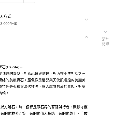
送方式
3,000免運
清除
紀錄
次付款
付款
(Calcite) ~
覺到愛的喜悅，對應心輪與臍輪，與內在小孩對話之石
連結的美麗寶石。顏色像是嬰兒與天使肌膚般的美麗美
量特色是柔和與滲透性強，讓人感覺的愛的喜悅，對應
臍輪。
柱狀方解石，每一個都是礦石界的菩薩與行者，默默守護
，有的像戴著斗笠，有的像仙人指路，有的像尊上，手放