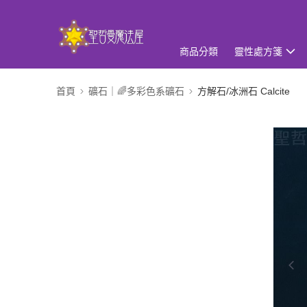
商品分類
靈性處方箋
首頁
礦石｜🌈多彩色系礦石
方解石/冰洲石 Calcite