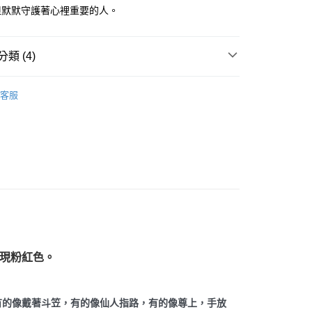
但默默守護著心裡重要的人。
付款
類 (4)
0，滿NT$3,000(含以上)免運費
付款
多彩色系礦石
方解石/冰洲石 Calcite
客服
0，滿NT$3,000(含以上)免運費
粉紅色系礦石-心輪/感情/人緣/療癒/愛
粉紅方解石/錳方
alcite
幫您送（台灣）
三方晶系 § 專注
0，滿NT$3,000(含以上)免運費
/晶柱/骨幹
方解石晶柱/冰洲石 Calcite
送（離島）
0，滿NT$3,000(含以上)免運費
市自取
呈現粉紅色。
有的像戴著斗笠，有的像仙人指路，有的像尊上，手放