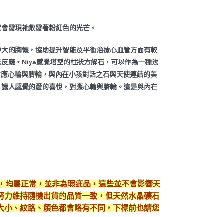
就會發現祂散發著粉紅色的光芒。
博大的胸懷，協助提升智能及平衡治療心血管方面有較
反應。Niya感覺塔型的柱狀方解石，可以作為一種法
悅，對應心輪與臍輪，與內在小孩對話之石與天使連結的美
，讓人感覺的愛的喜悅，對應心輪與臍輪。這是與內在
現，均屬正常，並非為瑕疵品，這些並不會影響天
努力維持隨機出貨的品質一致，但天然水晶礦石
大小、紋路、顏色都會略有不同，下標前也請您