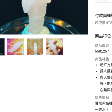
付款與運
超取滿NT$
付款方式
商品特色
信用卡一
商品編號
5581257
超商取貨
商品特色
LINE Pay
粉紅方解石
讓人感
Apple Pay
與天使
街口支付
好，能
心輪與
悠遊付
銷售重點
ATM付款
寶塔冰晶
一方水土