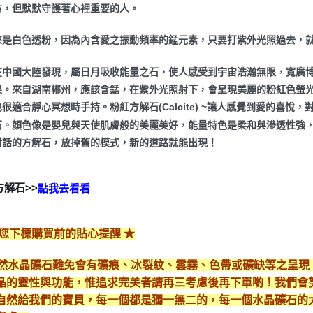
方，但默默守護著心裡重要的人。
來是白色透粉，因為內含愛之振動頻率的錳元素，只要打紫外光照過去，
在中國大陸發現，屬日月吸收能量之石，使人感受到宇宙浩瀚無限，寬廣
果。來自湖南郴州，應該含錳，在紫外光照射下，會呈現美麗的粉紅色螢光
很適合靜心冥想時手持。粉紅方解石(Calcite) ~讓人感覺到愛的喜
石。顏色像是嬰兒與天使肌膚般的美麗美好，能量特色是柔和與滲透性強
對話的方解石，放掉舊的模式，新的道路就能出現！
方解石>>
點我去看看
給您下標購買前的貼心提醒 ★
*天然水晶礦石難免會有礦痕、冰裂紋、雲霧、色帶或礦缺等之呈
晶的靈性與功能，惟追求完美者請再三考慮後再下單喲！我們會
自然給我們的寶貝，每一個都是獨一無二的，每一個水晶礦石的