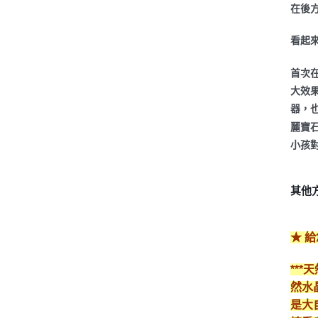
在後
看起
首次
大效
器，也
麗寶
小孩
其他
★ 
**
然水
是大