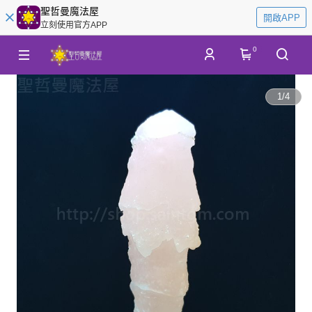
聖哲曼魔法屋
開啟APP
立刻使用官方APP
0
1
/
4