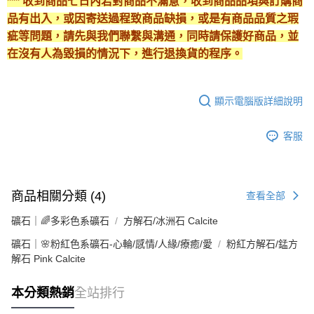
*** 收到商品七日內若對商品不滿意，收到商品品項與訂購商
品有出入，或因寄送過程致商品缺損，或是有商品品質之瑕
疵等問題，請先與我們聯繫與溝通，同時請保護好商品，並
在沒有人為毀損的情況下，進行退換貨的程序。
顯示電腦版詳細說明
客服
商品相關分類 (4)
查看全部
礦石｜🌈多彩色系礦石
方解石/冰洲石 Calcite
礦石｜🌸粉紅色系礦石-心輪/感情/人緣/療癒/愛
粉紅方解石/錳方
解石 Pink Calcite
本分類熱銷
全站排行