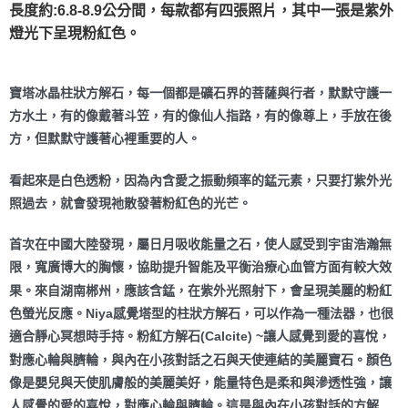
長度約:6.8-8.9公分間，每款都有四張照片，其中一張是紫外
付款後門市自取
燈光下呈現粉紅色。
免運費
寶塔冰晶柱狀方解石，每一個都是礦石界的菩薩與行者，默默守護一
方水土，有的像戴著斗笠，有的像仙人指路，有的像尊上，手放在後
方，但默默守護著心裡重要的人。
看起來是白色透粉，因為內含愛之振動頻率的錳元素，只要打紫外光
照過去，就會發現祂散發著粉紅色的光芒。
首次在中國大陸發現，屬日月吸收能量之石，使人感受到宇宙浩瀚無
限，寬廣博大的胸懷，協助提升智能及平衡治療心血管方面有較大效
果。來自湖南郴州，應該含錳，在紫外光照射下，會呈現美麗的粉紅
色螢光反應。Niya感覺塔型的柱狀方解石，可以作為一種法器，也很
適合靜心冥想時手持。粉紅方解石(Calcite) ~讓人感覺到愛的喜悅，
對應心輪與臍輪，與內在小孩對話之石與天使連結的美麗寶石。顏色
像是嬰兒與天使肌膚般的美麗美好，能量特色是柔和與滲透性強，讓
人感覺的愛的喜悅，對應心輪與臍輪。這是與內在小孩對話的方解