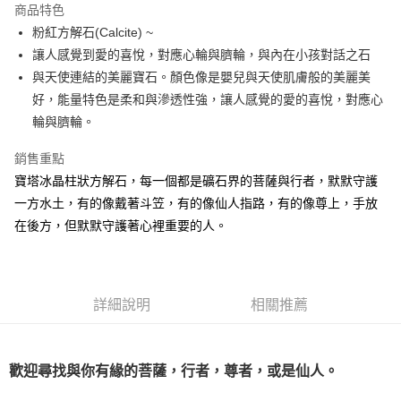
商品特色
Apple Pay
粉紅方解石(Calcite) ~
讓人感覺到愛的喜悅，對應心輪與臍輪，與內在小孩對話之石
街口支付
與天使連結的美麗寶石。顏色像是嬰兒與天使肌膚般的美麗美
悠遊付
好，能量特色是柔和與滲透性強，讓人感覺的愛的喜悅，對應心
輪與臍輪。
ATM付款
銷售重點
運送方式
寶塔冰晶柱狀方解石，每一個都是礦石界的菩薩與行者，默默守護
全家取貨付款
一方水土，有的像戴著斗笠，有的像仙人指路，有的像尊上，手放
每筆NT$80，滿NT$3,000(含以上)免運費
在後方，但默默守護著心裡重要的人。
7-11取貨付款
每筆NT$80，滿NT$3,000(含以上)免運費
詳細說明
相關推薦
賣家宅配幫您送（台灣）
每筆NT$80，滿NT$3,000(含以上)免運費
歡迎尋找與你有緣的菩薩，行者，尊者，或是仙人。
郵局幫你送（離島）
每筆NT$80，滿NT$3,000(含以上)免運費