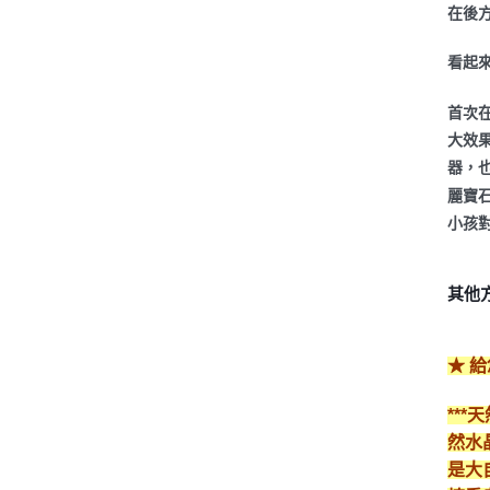
在後
看起
首次
大效
器，也
麗寶
小孩
其他
★ 
**
然水
是大