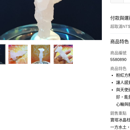
付款與運
超取滿NT$
付款方式
商品特色
信用卡一
商品編號
5580890
超商取貨
商品特色
LINE Pay
粉紅方解石
讓人感
Apple Pay
與天使
街口支付
好，能
心輪與
悠遊付
銷售重點
ATM付款
寶塔冰晶
一方水土