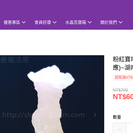
優惠專區
會員好康
水晶百寶箱
關於我們
粉紅寶塔
應)~
超取滿NT$
NT$700
NT$6
數量