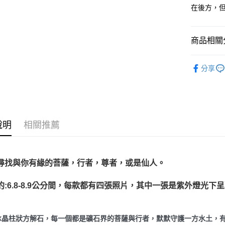
在後方，
運送方式
全家取貨
商品相關分
每筆NT$8
7-11取貨
礦石｜🌈
分享
每筆NT$8
礦石｜🌸
解石 Pink C
賣家宅配
❄晶系❄
每筆NT$8
礦石｜晶簇
說明
相關推薦
郵局幫你
每筆NT$8
付款後門
尋找與你有緣的菩薩，行者，尊者，或是仙人。
免運費
約:6.8-8.9公分間，每款都有四張照片，其中一張是紫外燈光下
冰晶柱狀方解石，每一個都是礦石界的菩薩與行者，默默守護一方水土，