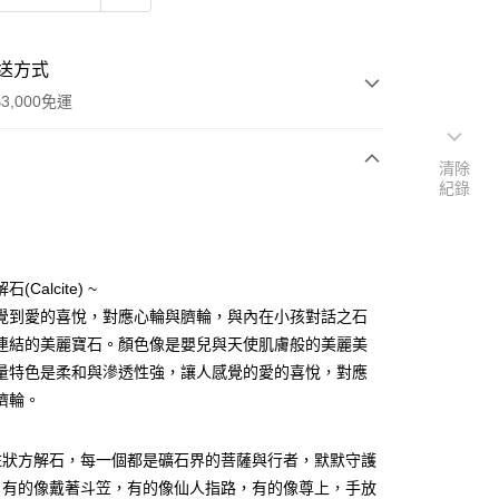
送方式
3,000免運
清除
紀錄
次付款
付款
(Calcite) ~
覺到愛的喜悅，對應心輪與臍輪，與內在小孩對話之石
連結的美麗寶石。顏色像是嬰兒與天使肌膚般的美麗美
量特色是柔和與滲透性強，讓人感覺的愛的喜悅，對應
臍輪。
柱狀方解石，每一個都是礦石界的菩薩與行者，默默守護
，有的像戴著斗笠，有的像仙人指路，有的像尊上，手放