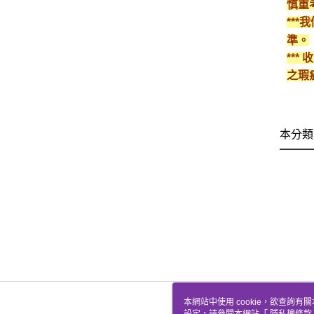
慎重
**
準。
**
之瑕
本分類
本網站中使用 cookie，欲查詢有關