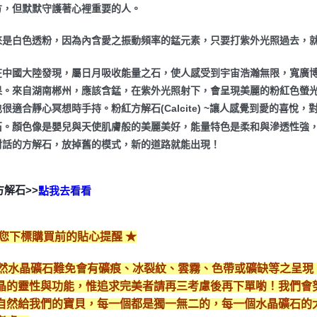
方，但默默守護著心裡重要的人。
來是白色透粉，因為內含愛之振動頻率的錳元素，只要打紫外光照過去，
在中國大陸發現，屬日月吸收能量之石，使人感受到宇宙浩瀚無限，寬廣
果。來自湖南郴州，應該含錳，在紫外光照射下，會呈現美麗的粉紅色螢光
很適合靜心冥想時手持。粉紅方解石(Calcite) ~讓人感覺到愛的喜
石。顏色像是嬰兒與天使肌膚般的美麗美好，能量特色是柔和與滲透性強
對話的方解石，放掉舊的模式，新的道路就能出現！
方解石>>
點我去看看
給您下標購買前的貼心提醒 ★
*天然水晶礦石難免會有礦痕、冰裂紋、雲霧、色帶或礦缺等之呈
晶的靈性與功能，惟追求完美者請再三考慮後再下單喲！我們會
自然給我們的寶貝，每一個都是獨一無二的，每一個水晶礦石的