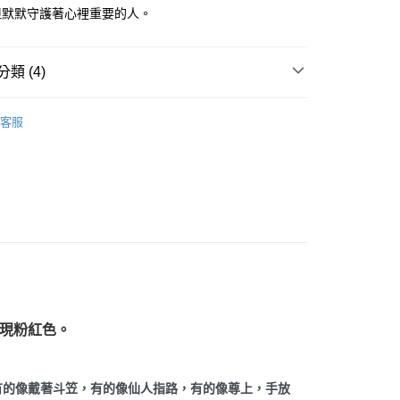
但默默守護著心裡重要的人。
付款
類 (4)
0，滿NT$3,000(含以上)免運費
付款
多彩色系礦石
方解石/冰洲石 Calcite
客服
0，滿NT$3,000(含以上)免運費
粉紅色系礦石-心輪/感情/人緣/療癒/愛
粉紅方解石/錳方
alcite
幫您送（台灣）
三方晶系 § 專注
0，滿NT$3,000(含以上)免運費
/晶柱/骨幹
方解石晶柱/冰洲石 Calcite
送（離島）
0，滿NT$3,000(含以上)免運費
市自取
呈現粉紅色。
有的像戴著斗笠，有的像仙人指路，有的像尊上，手放