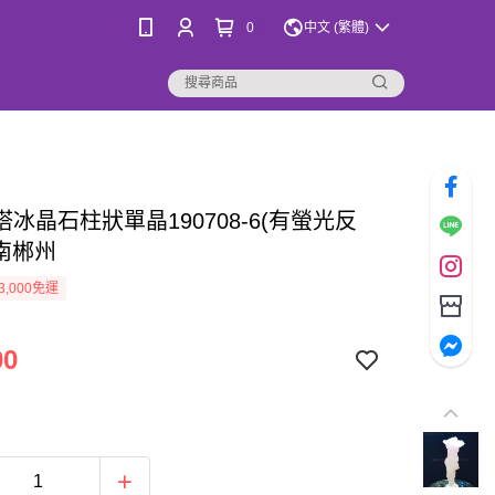
0
中文 (繁體)
冰晶石柱狀單晶190708-6(有螢光反
湖南郴州
3,000免運
00