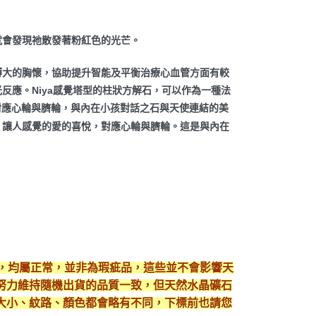
就會發現祂散發著粉紅色的光芒。
博大的胸懷，協助提升智能及平衡治療心血管方面有較
反應。Niya感覺塔型的柱狀方解石，可以作為一種法
悅，對應心輪與臍輪，與內在小孩對話之石與天使連結的美
，讓人感覺的愛的喜悅，對應心輪與臍輪。這是與內在
現，均屬正常，並非為瑕疵品，這些並不會影響天
努力維持隨機出貨的品質一致，但天然水晶礦石
大小、紋路、顏色都會略有不同，下標前也請您