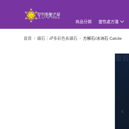
商品分類
靈性處方箋
首頁
礦石｜🌈多彩色系礦石
方解石/冰洲石 Calcite