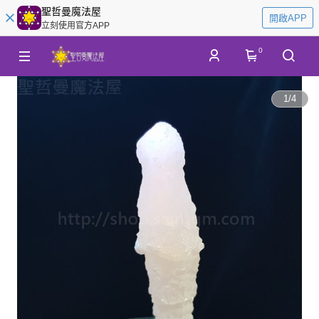
聖哲曼魔法屋
開啟APP
立刻使用官方APP
0
1
/
4