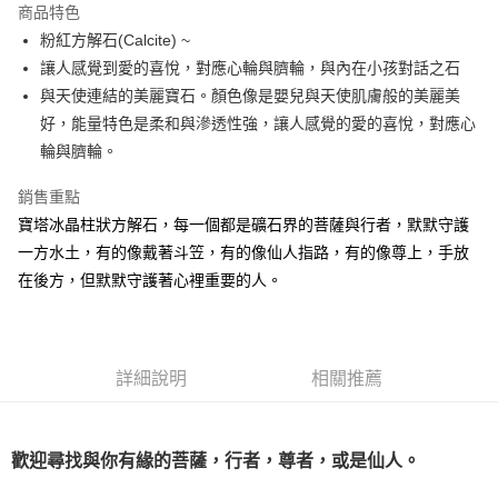
商品特色
Apple Pay
粉紅方解石(Calcite) ~
讓人感覺到愛的喜悅，對應心輪與臍輪，與內在小孩對話之石
街口支付
與天使連結的美麗寶石。顏色像是嬰兒與天使肌膚般的美麗美
悠遊付
好，能量特色是柔和與滲透性強，讓人感覺的愛的喜悅，對應心
輪與臍輪。
ATM付款
銷售重點
運送方式
寶塔冰晶柱狀方解石，每一個都是礦石界的菩薩與行者，默默守護
全家取貨付款
一方水土，有的像戴著斗笠，有的像仙人指路，有的像尊上，手放
每筆NT$80，滿NT$3,000(含以上)免運費
在後方，但默默守護著心裡重要的人。
7-11取貨付款
每筆NT$80，滿NT$3,000(含以上)免運費
詳細說明
相關推薦
賣家宅配幫您送（台灣）
每筆NT$80，滿NT$3,000(含以上)免運費
歡迎尋找與你有緣的菩薩，行者，尊者，或是仙人。
郵局幫你送（離島）
每筆NT$80，滿NT$3,000(含以上)免運費