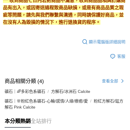
*** 收到商品七日內若對商品不滿意，收到商品品項與訂購商
品有出入，或因寄送過程致商品缺損，或是有商品品質之瑕
疵等問題，請先與我們聯繫與溝通，同時請保護好商品，並
在沒有人為毀損的情況下，進行退換貨的程序。
顯示電腦版詳細說明
客服
商品相關分類 (4)
查看全部
礦石｜🌈多彩色系礦石
方解石/冰洲石 Calcite
礦石｜🌸粉紅色系礦石-心輪/感情/人緣/療癒/愛
粉紅方解石/錳方
解石 Pink Calcite
本分類熱銷
全站排行