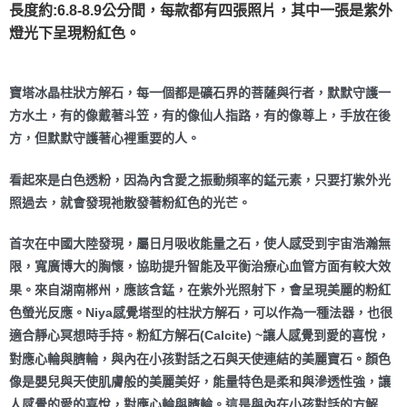
長度約:6.8-8.9公分間，每款都有四張照片，其中一張是紫外
付款後門市自取
燈光下呈現粉紅色。
免運費
寶塔冰晶柱狀方解石，每一個都是礦石界的菩薩與行者，默默守護一
方水土，有的像戴著斗笠，有的像仙人指路，有的像尊上，手放在後
方，但默默守護著心裡重要的人。
看起來是白色透粉，因為內含愛之振動頻率的錳元素，只要打紫外光
照過去，就會發現祂散發著粉紅色的光芒。
首次在中國大陸發現，屬日月吸收能量之石，使人感受到宇宙浩瀚無
限，寬廣博大的胸懷，協助提升智能及平衡治療心血管方面有較大效
果。來自湖南郴州，應該含錳，在紫外光照射下，會呈現美麗的粉紅
色螢光反應。Niya感覺塔型的柱狀方解石，可以作為一種法器，也很
適合靜心冥想時手持。粉紅方解石(Calcite) ~讓人感覺到愛的喜悅，
對應心輪與臍輪，與內在小孩對話之石與天使連結的美麗寶石。顏色
像是嬰兒與天使肌膚般的美麗美好，能量特色是柔和與滲透性強，讓
人感覺的愛的喜悅，對應心輪與臍輪。這是與內在小孩對話的方解