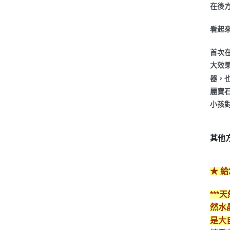
在後
看起
首次
大效
器，也
麗寶
小孩
其他
★ 
**
然水
是大