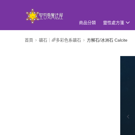
商品分類
靈性處方箋
首頁
礦石｜🌈多彩色系礦石
方解石/冰洲石 Calcite