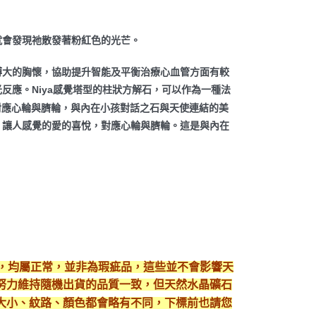
就會發現祂散發著粉紅色的光芒。
博大的胸懷，協助提升智能及平衡治療心血管方面有較
反應。Niya感覺塔型的柱狀方解石，可以作為一種法
悅，對應心輪與臍輪，與內在小孩對話之石與天使連結的美
，讓人感覺的愛的喜悅，對應心輪與臍輪。這是與內在
現，均屬正常，並非為瑕疵品，這些並不會影響天
努力維持隨機出貨的品質一致，但天然水晶礦石
大小、紋路、顏色都會略有不同，下標前也請您