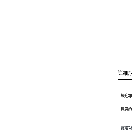
詳細
歡迎
長度約
寶塔