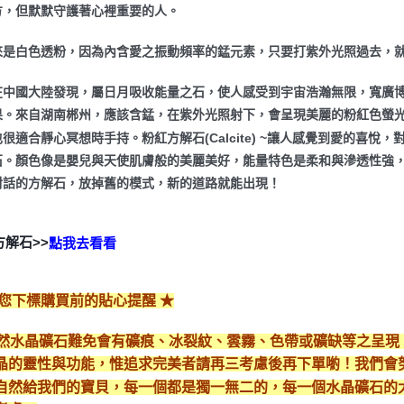
方，但默默守護著心裡重要的人。
來是白色透粉，因為內含愛之振動頻率的錳元素，只要打紫外光照過去，
在中國大陸發現，屬日月吸收能量之石，使人感受到宇宙浩瀚無限，寬廣
果。來自湖南郴州，應該含錳，在紫外光照射下，會呈現美麗的粉紅色螢光
很適合靜心冥想時手持。粉紅方解石(Calcite) ~讓人感覺到愛的喜
石。顏色像是嬰兒與天使肌膚般的美麗美好，能量特色是柔和與滲透性強
對話的方解石，放掉舊的模式，新的道路就能出現！
方解石>>
點我去看看
給您下標購買前的貼心提醒 ★
*天然水晶礦石難免會有礦痕、冰裂紋、雲霧、色帶或礦缺等之呈
晶的靈性與功能，惟追求完美者請再三考慮後再下單喲！我們會
自然給我們的寶貝，每一個都是獨一無二的，每一個水晶礦石的