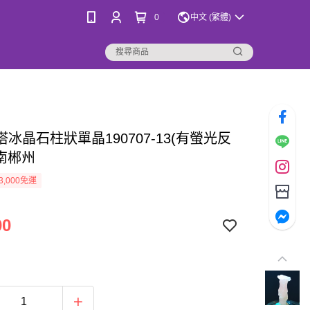
0
中文 (繁體)
冰晶石柱狀單晶190707-13(有螢光反
湖南郴州
3,000免運
00