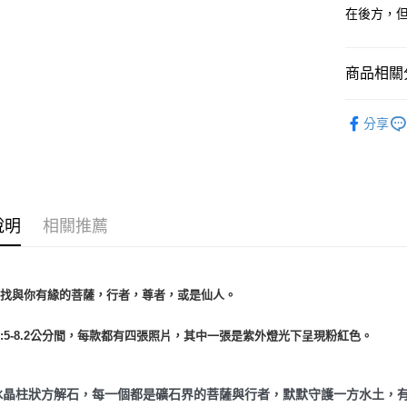
在後方，
運送方式
全家取貨
商品相關分
每筆NT$8
7-11取貨
礦石｜🌈
分享
每筆NT$8
礦石｜🌸
解石 Pink C
賣家宅配
❄晶系❄
每筆NT$8
礦石｜晶簇
說明
相關推薦
郵局幫你
每筆NT$8
付款後門
尋找與你有緣的菩薩，行者，尊者，或是仙人。
免運費
:5-8.2公分間，每款都有四張照片，其中一張是紫外燈光下呈現粉紅色。
冰晶柱狀方解石，每一個都是礦石界的菩薩與行者，默默守護一方水土，