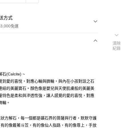
送方式
3,000免運
清除
紀錄
次付款
付款
(Calcite) ~
覺到愛的喜悅，對應心輪與臍輪，與內在小孩對話之石
連結的美麗寶石。顏色像是嬰兒與天使肌膚般的美麗美
量特色是柔和與滲透性強，讓人感覺的愛的喜悅，對應
臍輪。
柱狀方解石，每一個都是礦石界的菩薩與行者，默默守護
，有的像戴著斗笠，有的像仙人指路，有的像尊上，手放