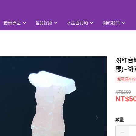
優惠專區
會員好康
水晶百寶箱
關於我們
粉紅寶塔
應)~
超取滿NT$
NT$600
NT$5
數量