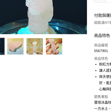
付款與運
超取滿NT$
付款方式
商品特色
信用卡一
商品編號
5567901
超商取貨
商品特色
LINE Pay
粉紅方解石
讓人感
Apple Pay
與天使
街口支付
好，能
心輪與
悠遊付
銷售重點
ATM付款
寶塔冰晶
一方水土