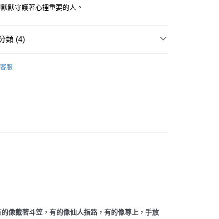
但默默守護著心裡重要的人。
付款
類 (4)
0，滿NT$3,000(含以上)免運費
付款
多彩色系礦石
方解石/冰洲石 Calcite
客服
0，滿NT$3,000(含以上)免運費
粉紅色系礦石-心輪/感情/人緣/療癒/愛
粉紅方解石/錳方
alcite
幫您送（台灣）
三方晶系 § 專注
0，滿NT$3,000(含以上)免運費
/晶柱/骨幹
方解石晶柱/冰洲石 Calcite
送（離島）
0，滿NT$3,000(含以上)免運費
市自取
有的像戴著斗笠，有的像仙人指路，有的像尊上，手放