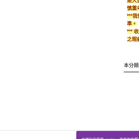
是大
慎重
**
準。
**
之瑕
本分類