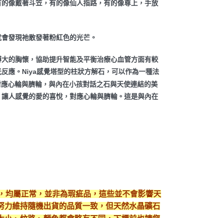
有的像戴著斗笠，有的像仙人指路，有的像尊上，手放
就會發現祂散發著粉紅色的光芒。
博大的胸懷，協助提升智能及平衡治療心血管方面有較
反應。Niya感覺塔型的柱狀方解石，可以作為一種法
悅，對應心輪與臍輪，與內在小孩對話之石與天使連結的美
，讓人感覺的愛的喜悅，對應心輪與臍輪。這是與內在
現，均屬正常，並非為瑕疵品，這些並不會影響天
努力維持隨機出貨的品質一致，但天然水晶礦石