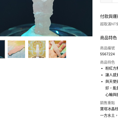
付款與運
超取滿NT$
付款方式
商品特色
信用卡一
商品編號
5567224
超商取貨
商品特色
LINE Pay
粉紅方解石
讓人感
Apple Pay
與天使
街口支付
好，能
心輪與
悠遊付
銷售重點
ATM付款
寶塔冰晶
一方水土