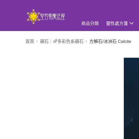
商品分類
靈性處方箋
首頁
礦石｜🌈多彩色系礦石
方解石/冰洲石 Calcite