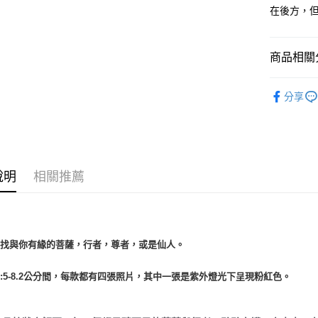
在後方，
運送方式
全家取貨
商品相關分
每筆NT$8
7-11取貨
礦石｜🌈
分享
每筆NT$8
礦石｜🌸
解石 Pink C
賣家宅配
❄晶系❄
每筆NT$8
礦石｜晶簇
說明
相關推薦
郵局幫你
每筆NT$8
付款後門
免運費
尋找與你有緣的菩薩，行者，尊者，或是仙人。
:5-8.2公分間，每款都有四張照片，其中一張是紫外燈光下呈現粉紅色。