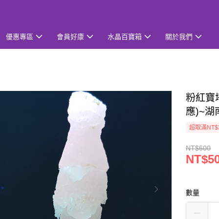
優惠專區
會員好康
水晶百寶箱
關於我們
粉紅寶塔
應)~
超取滿NT$
NT$600
NT$5
數量