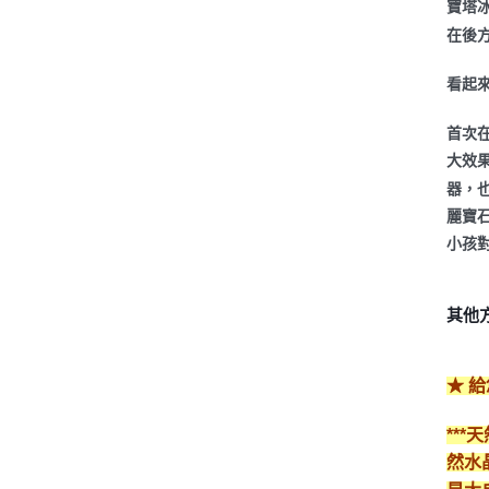
寶塔
在後
看起
首次
大效
器，也
麗寶
小孩
其他
★ 
**
然水