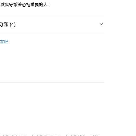
但默默守護著心裡重要的人。
付款
類 (4)
0，滿NT$3,000(含以上)免運費
付款
多彩色系礦石
方解石/冰洲石 Calcite
客服
0，滿NT$3,000(含以上)免運費
粉紅色系礦石-心輪/感情/人緣/療癒/愛
粉紅方解石/錳方
alcite
幫您送（台灣）
三方晶系 § 專注
0，滿NT$3,000(含以上)免運費
/晶柱/骨幹
方解石晶柱/冰洲石 Calcite
送（離島）
0，滿NT$3,000(含以上)免運費
市自取