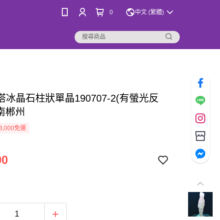
0
中文 (繁體)
冰晶石柱狀單晶190707-2(有螢光反
湖南郴州
3,000免運
00