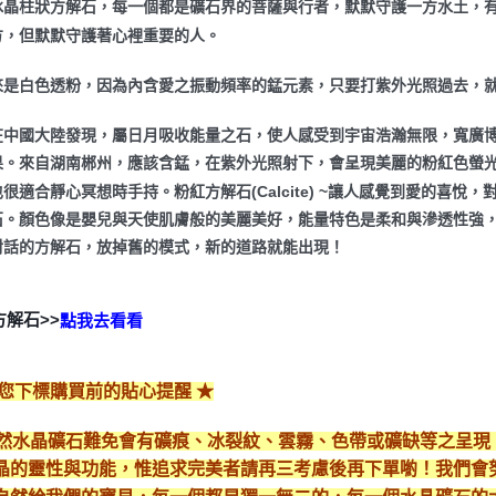
冰晶柱狀方解石，每一個都是礦石界的菩薩與行者，默默守護一方水土，
方，但默默守護著心裡重要的人。
來是白色透粉，因為內含愛之振動頻率的錳元素，只要打紫外光照過去，
在中國大陸發現，屬日月吸收能量之石，使人感受到宇宙浩瀚無限，寬廣
果。來自湖南郴州，應該含錳，在紫外光照射下，會呈現美麗的粉紅色螢光
很適合靜心冥想時手持。粉紅方解石(Calcite) ~讓人感覺到愛的喜
石。顏色像是嬰兒與天使肌膚般的美麗美好，能量特色是柔和與滲透性強
對話的方解石，放掉舊的模式，新的道路就能出現！
方解石>>
點我去看看
給您下標購買前的貼心提醒 ★
*天然水晶礦石難免會有礦痕、冰裂紋、雲霧、色帶或礦缺等之呈
晶的靈性與功能，惟追求完美者請再三考慮後再下單喲！我們會