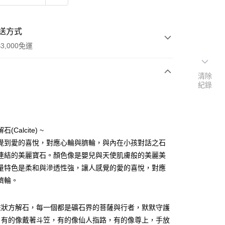
送方式
3,000免運
清除
紀錄
次付款
付款
(Calcite) ~
覺到愛的喜悅，對應心輪與臍輪，與內在小孩對話之石
連結的美麗寶石。顏色像是嬰兒與天使肌膚般的美麗美
量特色是柔和與滲透性強，讓人感覺的愛的喜悅，對應
臍輪。
柱狀方解石，每一個都是礦石界的菩薩與行者，默默守護
，有的像戴著斗笠，有的像仙人指路，有的像尊上，手放