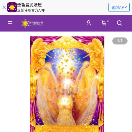
聖哲曼魔法屋
開啟APP
立刻使用官方APP
0
1
/
1