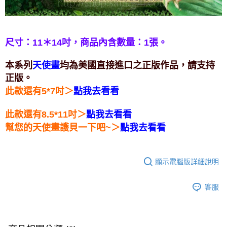
付款後門市自取
免運費
尺寸：11＊14吋，
商品內含數量：1張。
本系列
天使畫
均為美國直接進口之正版作品，請支持
正版。
＞
此款還有5*7吋
點我去看看
＞
此款還有8.5*11吋
點我去看看
＞
幫您的天使畫護貝一下吧~
點我去看看
顯示電腦版詳細說明
客服