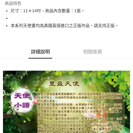
商品特色
Apple Pay
尺寸：11＊14吋，商品內含數量：1張。
街口支付
本系列天使畫均為美國直接進口之正版作品，請支持正版。
悠遊付
ATM付款
詳細說明
相關推薦
運送方式
全家取貨付款
每筆NT$80，滿NT$3,000(含以上)免運費
7-11取貨付款
每筆NT$80，滿NT$3,000(含以上)免運費
賣家宅配幫您送（台灣）
每筆NT$80，滿NT$3,000(含以上)免運費
郵局幫你送（離島）
每筆NT$80，滿NT$3,000(含以上)免運費