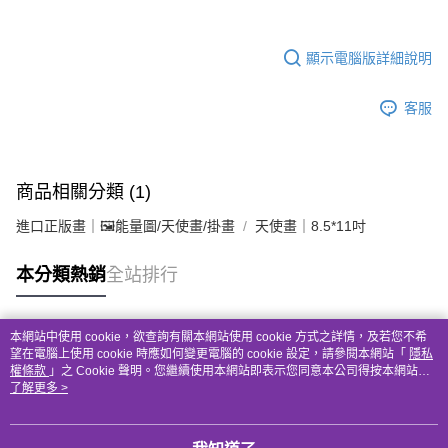
顯示電腦版詳細說明
客服
商品相關分類 (1)
進口正版畫｜🖼️能量圖/天使畫/掛畫
天使畫｜8.5*11吋
本分類熱銷
全站排行
本網站中使用 cookie，欲查詢有關本網站使用 cookie 方式之詳情，及若您不希
熱門標籤
望在電腦上使用 cookie 時應如何變更電腦的 cookie 設定，請參閱本網站「
隱私
權條款
」之 Cookie 聲明。您繼續使用本網站即表示您同意本公司得按本網站使
用條款之 Cookie 聲明使用 cookie。
了解更多 >