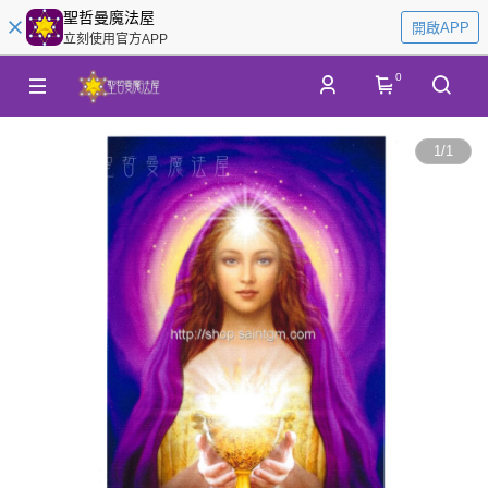
聖哲曼魔法屋
開啟APP
立刻使用官方APP
0
1
/
1