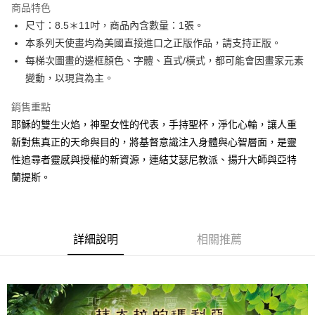
商品特色
Apple Pay
尺寸：8.5＊11吋，商品內含數量：1張。
本系列天使畫均為美國直接進口之正版作品，請支持正版。
街口支付
每梯次圖畫的邊框顏色、字體、直式/橫式，都可能會因畫家元素
悠遊付
變動，以現貨為主。
ATM付款
銷售重點
耶穌的雙生火焰，神聖女性的代表，手持聖杯，淨化心輪，讓人重
運送方式
新對焦真正的天命與目的，將基督意識注入身體與心智層面，是靈
全家取貨付款
性追尋者靈感與授權的新資源，連結艾瑟尼教派、揚升大師與亞特
每筆NT$80，滿NT$3,000(含以上)免運費
蘭提斯。
7-11取貨付款
每筆NT$80，滿NT$3,000(含以上)免運費
詳細說明
相關推薦
賣家宅配幫您送（台灣）
每筆NT$80，滿NT$3,000(含以上)免運費
郵局幫你送（離島）
每筆NT$80，滿NT$3,000(含以上)免運費