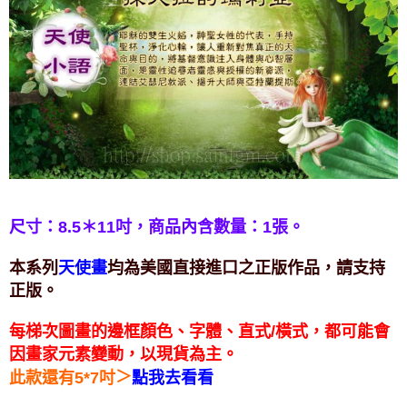
付款後門市自取
免運費
尺寸：8.5＊11吋，
商品內含數量：1張。
本系列
均為美國直接進口之正版作品，請支持
天使畫
正版。
每梯次圖畫的邊框顏色、字體、直式/橫式，都可能會
因畫家元素變動，以現貨為主。
＞
此款還有5*7吋
點我去看看