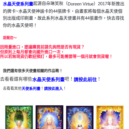
起源自朵琳芙秋（
）2017年新推出
Doreen Virtue
水晶天使系列畫
付款後門市自取
的牌卡~水晶天使神諭卡的44張牌卡，由畫家將每個水晶天使個
免運費
別出版成印刷畫，故此系列水晶天使畫共有44張畫作，快去尋找
你的水晶天使吧！
提醒您～
因
限量進口，建議購買前請先詢問是否有現貨？
但原則上每月都會向國外進口一次，
所以若無現貨仍歡迎預訂，最多可能需要等一個月就會到貨喔！
我們還有很多天使畫相關的作品喲！
去看看還有哪些
吧！
！
水晶天使系列畫
請按此前往
去看看其他
！
！
天使系列畫
請按此進入