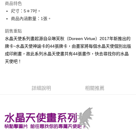
商品特色
Apple Pay
尺寸：5＊7吋。
商品內涵數量：1張。
街口支付
銷售重點
悠遊付
水晶天使系列畫起源自朵琳芙秋（Doreen Virtue）2017年新推出的
ATM付款
牌卡~水晶天使神諭卡的44張牌卡，由畫家將每個水晶天使個別出版
成印刷畫，故此系列水晶天使畫共有44張畫作，快去尋找你的水晶
運送方式
天使吧！
全家取貨付款
每筆NT$80，滿NT$3,000(含以上)免運費
7-11取貨付款
詳細說明
相關推薦
每筆NT$80，滿NT$3,000(含以上)免運費
賣家宅配幫您送（台灣）
每筆NT$80，滿NT$3,000(含以上)免運費
郵局幫你送（離島）
每筆NT$80，滿NT$3,000(含以上)免運費