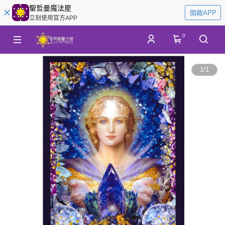
聖哲曼魔法屋
開啟APP
立刻使用官方APP
0
1
/
1