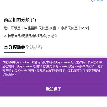
商品相關分類 (2)
進口正版畫｜🖼️能量圖/天使畫/掛畫
水晶天使畫｜5*7吋
❈ 特惠商品/絕版品/惜福品/防水逆💦
本分類熱銷
全站排行
本網站中使用 cookie，欲查詢有關本網站使用 cookie 方式之詳情，及若您不希
熱門標籤
望在電腦上使用 cookie 時應如何變更電腦的 cookie 設定，請參閱本網站「
隱私
權條款
」之 Cookie 聲明。您繼續使用本網站即表示您同意本公司得按本網站使
用條款之 Cookie 聲明使用 cookie。
了解更多 >
我知道了