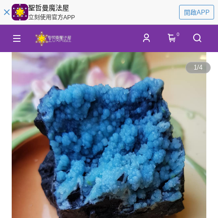
聖哲曼魔法屋
開啟APP
立刻使用官方APP
0
1
/
4