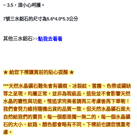
~ 3.5，須小心呵護。
付款後門市自取
免運費
7號三水鋁石的尺寸為5.6*4.0*5.3公分
其他三水鋁石>>
點我去看看
★ 給您下標購買前的貼心提醒 ★
***天然水晶礦石難免會有礦痕、冰裂紋、雲霧、色帶或礦缺
等之呈現，均屬正常，並非為瑕疵品，這些並不會影響天然
水晶的靈性與功能，惟追求完美者請再三考慮後再下單喲！
我們會努力維持隨機出貨的品質一致，但天然水晶礦石是大
自然給我們的寶貝，每一個都是獨一無二的，每一個水晶礦
石的大小、紋路、顏色都會略有不同，下標前也請您慎重考
慮。