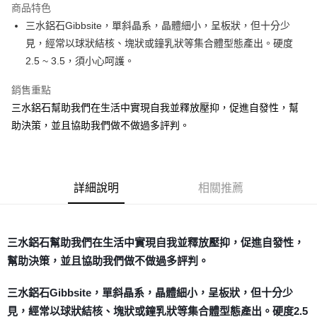
商品特色
Apple Pay
三水鋁石Gibbsite，單斜晶系，晶體細小，呈板狀，但十分少
見，經常以球狀結核、塊狀或鐘乳狀等集合體型態產出。硬度
街口支付
2.5 ~ 3.5，須小心呵護。
悠遊付
銷售重點
ATM付款
三水鋁石幫助我們在生活中實現自我並釋放壓抑，促進自發性，幫
助決策，並且協助我們做不做過多評判。
運送方式
全家取貨付款
每筆NT$80，滿NT$3,000(含以上)免運費
詳細說明
相關推薦
7-11取貨付款
每筆NT$80，滿NT$3,000(含以上)免運費
三水鋁石幫助我們在生活中實現自我並釋放壓抑，促進自發性，
賣家宅配幫您送（台灣）
幫助決策，並且協助我們做不做過多評判。
每筆NT$80，滿NT$3,000(含以上)免運費
三水鋁石Gibbsite，單斜晶系，晶體細小，呈板狀，但十分少
郵局幫你送（離島）
見，經常以球狀結核、塊狀或鐘乳狀等集合體型態產出。硬度2.5
每筆NT$80，滿NT$3,000(含以上)免運費