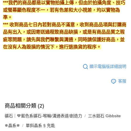
***我們的商品都是以實物拍攝上傳，但由於拍攝角度、技巧
或螢幕顯色程度不一，若有色差和大小視差，均以實物為
準。
*** 收到商品七日內若對商品不滿意，收到商品品項與訂購商
品有出入，或因寄送過程致商品缺損，或是有商品品質之瑕
疵等問題，請先與我們聯繫與溝通，同時請保護好商品，並
在沒有人為毀損的情況下，進行退換貨的程序。
顯示電腦版詳細說明
客服
商品相關分類 (2)
礦石｜💙藍色系礦石-喉輪/溝通表達/創造力
三水鋁石 Gibbsite
❄晶系❄
單斜晶系 § 充能