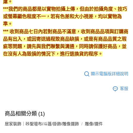
慮。
***我們的商品都是以實物拍攝上傳，但由於拍攝角度、技巧
或螢幕顯色程度不一，若有色差和大小視差，均以實物為
準。
*** 收到商品七日內若對商品不滿意，收到商品品項與訂購商
品有出入，或因寄送過程致商品缺損，或是有商品品質之瑕
疵等問題，請先與我們聯繫與溝通，同時請保護好商品，並
在沒有人為毀損的情況下，進行退換貨的程序。
顯示電腦版詳細說明
客服
商品相關分類 (1)
居家裝飾｜🧸聖壇布/斗篷/掛飾/雕像擺飾
雕像/擺件