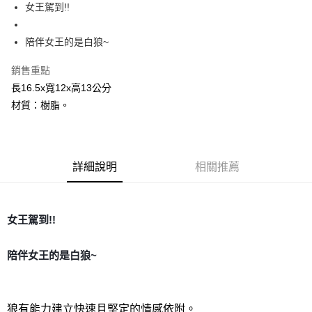
Apple Pay
女王駕到!!
街口支付
陪伴女王的是白狼~
悠遊付
銷售重點
ATM付款
長16.5x寬12x高13公分
材質：樹脂。
運送方式
全家取貨付款
每筆NT$80，滿NT$3,000(含以上)免運費
詳細說明
相關推薦
7-11取貨付款
每筆NT$80，滿NT$3,000(含以上)免運費
女王駕到!!
賣家宅配幫您送（台灣）
每筆NT$80，滿NT$3,000(含以上)免運費
陪伴女王的是白狼~
郵局幫你送（離島）
每筆NT$80，滿NT$3,000(含以上)免運費
狼有能力建立快速且堅定的情感依附。