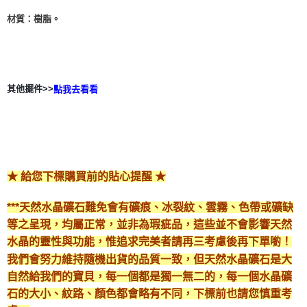
材質：樹脂。
其他擺件>>
點我去看看
★ 給您下標購買前的貼心提醒 ★
***天然水晶礦石難免會有礦痕、冰裂紋、雲霧、色帶或礦缺
等之呈現，均屬正常，並非為瑕疵品，這些並不會影響天然
水晶的靈性與功能，惟追求完美者請再三考慮後再下單喲！
我們會努力維持隨機出貨的品質一致，但天然水晶礦石是大
自然給我們的寶貝，每一個都是獨一無二的，每一個水晶礦
石的大小、紋路、顏色都會略有不同，下標前也請您慎重考