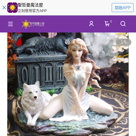
聖哲曼魔法屋
開啟APP
立刻使用官方APP
0
1
/
6