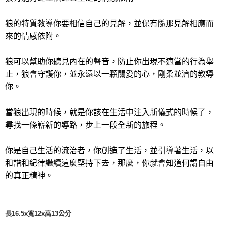
付款後門市自取
免運費
狼的特質教導你要相信自己的見解，並保有隨那見解相應而
來的情感依附。
狼可以幫助你聽見內在的聲音，防止你出現不適當的行為舉
止，狼會守護你，並永遠以一顆關愛的心，剛柔並濟的教導
你。
當狼出現的時候，就是你該在生活中注入新儀式的時候了，
尋找一條嶄新的導路，步上一段全新的旅程。
你是自己生活的流治者，你創造了生活，並引導著生活，以
和諧和紀律繼續這麼堅持下去，那麼，你就會知道何謂自由
的真正精神。
長16.5x寬12x高13公分