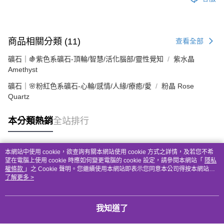
商品相關分類 (11)
查看全部
礦石｜🍇紫色系礦石-頂輪/智慧/活化腦部/靈性覺知
紫水晶
Amethyst
礦石｜🌸粉紅色系礦石-心輪/感情/人緣/療癒/愛
粉晶 Rose
Quartz
本分類熱銷
全站排行
本網站中使用 cookie，欲查詢有關本網站使用 cookie 方式之詳情，及若您不希
熱門標籤
望在電腦上使用 cookie 時應如何變更電腦的 cookie 設定，請參閱本網站「
隱私
權條款
」之 Cookie 聲明。您繼續使用本網站即表示您同意本公司得按本網站使
用條款之 Cookie 聲明使用 cookie。
了解更多 >
我知道了