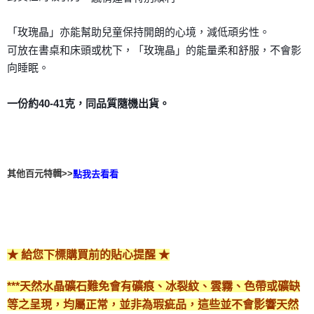
「玫瑰晶」亦能幫助兒童保持開朗的心境，減低頑劣性。
可放在書桌和床頭或枕下，「玫瑰晶」的能量柔和舒服，不會影
向睡眠。
一份約40-41克，同品質隨機出貨。
其他百元特輯>>
點我去看看
★ 給您下標購買前的貼心提醒 ★
***天然水晶礦石難免會有礦痕、冰裂紋、雲霧、色帶或礦缺
等之呈現，均屬正常，並非為瑕疵品，這些並不會影響天然