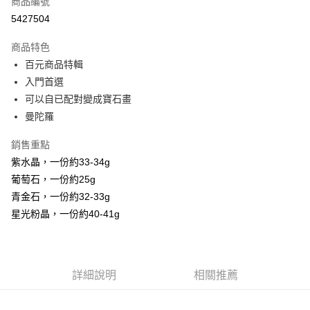
商品編號
超商取貨付款
5427504
LINE Pay
商品特色
Apple Pay
百元商品特輯
入門首選
街口支付
可以自已配對變成寶石畫
悠遊付
曼陀羅
ATM付款
銷售重點
紫水晶，一份約33-34g
運送方式
葡萄石，一份約25g
全家取貨付款
青金石，一份約32-33g
每筆NT$80，滿NT$3,000(含以上)免運費
星光粉晶，一份約40-41g
7-11取貨付款
每筆NT$80，滿NT$3,000(含以上)免運費
詳細說明
相關推薦
賣家宅配幫您送（台灣）
每筆NT$80，滿NT$3,000(含以上)免運費