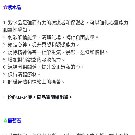
☆
紫水晶
郵局幫你送（離島）
每筆NT$80，滿NT$3,000(含以上)免運費
1. 紫水晶是強而有力的療癒者和保護者，可以強化心靈能力
付款後門市自取
和靈性覺知。
免運費
2. 刺激喉輪能量，清理氣場，轉化負面能量。
3. 鎮定心神，提升冥想和觀想能力。
4. 消除精神傷害，化解生氣、暴怒、恐懼和憎恨。
5. 增加對新觀念的吸收能力。
6. 連結因果關係，提升公正無私的心。
7. 保持清醒節制。
8. 舒緩身體和情緒上的痛苦。
一份約33-34克，同品質隨機出貨。
☆
葡萄石