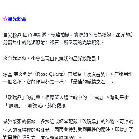
☆
星光粉晶
因色澤剔透，較難拍攝，實際顏色較為粉嫩。星光的部
星光粉晶
分需集中的光源照射在裸石上所呈現的光學現象。
沒有光源時，不
！
會出現白色線狀的星光紋路歐
英文名是（Rose Quartz）直譯為「
」。無論用那
粉晶
玫瑰石英
一個名稱，它的作用都是一樣：「最佳的感情之石」。
「玫瑰晶」的能量，相應著人體七輪中的「
」。幫助平衡
心輪
「
」，加強 心、肺的健康。
胸腺
鬆弛緊張的情緒，多接近或經常配戴「玫瑰晶」的飾物，可
增強
，因而會特別受到異性的關注，即增加了
個人的氣場裡的粉紅光
對異性的吸引力，
。
感情運會特別順利