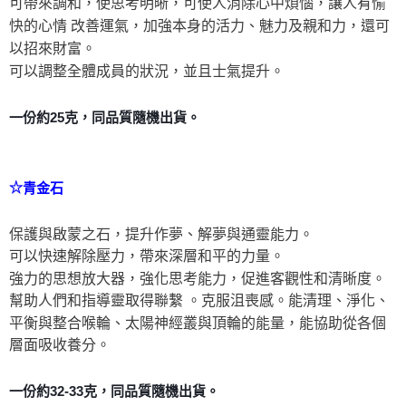
可帶來調和，使思考明晰，可使人消除心中煩惱
，讓人有愉
快的心情 改善運氣，加強本身的活力、魅力及親和力，還可
以招來財
富。
可以調整全
體成員的狀況，並且士氣提升。
一份約25克，同品質隨機出貨。
☆
青金石
保護與啟蒙之石，提升作夢、解夢與通靈能力。
可以快速解除壓力，帶來深層和平的力量。
強力的思想放大器，強化思考能力，促進客觀性和清晰度。
幫助人們和指導靈取得聯繫 。克服沮喪感。能清理、淨化、
平衡與整合喉輪、太陽神經
叢與頂輪的能量，能協助從各個
層面吸收養分。
一份約32-33克，同品質隨機出貨。