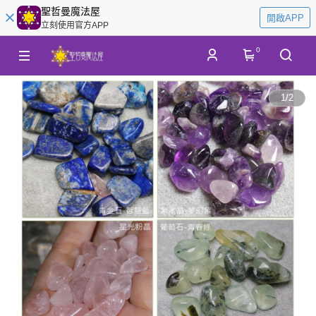
聖哲曼魔法屋
開啟APP
立刻使用官方APP
0
1
/
2