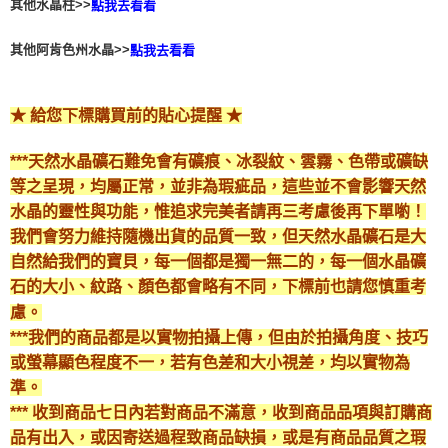
其他水晶柱>>
點我去看看
其他阿肯色州水晶>>
點我去看看
★ 給您下標購買前的貼心提醒 ★
***天然水晶礦石難免會有礦痕、冰裂紋、雲霧、色帶或礦缺
等之呈現，均屬正常，並非為瑕疵品，這些並不會影響天然
水晶的靈性與功能，惟追求完美者請再三考慮後再下單喲！
我們會努力維持隨機出貨的品質一致，但天然水晶礦石是大
自然給我們的寶貝，每一個都是獨一無二的，每一個水晶礦
石的大小、紋路、顏色都會略有不同，下標前也請您慎重考
慮。
***我們的商品都是以實物拍攝上傳，但由於拍攝角度、技巧
或螢幕顯色程度不一，若有色差和大小視差，均以實物為
準。
*** 收到商品七日內若對商品不滿意，收到商品品項與訂購商
品有出入，或因寄送過程致商品缺損，或是有商品品質之瑕