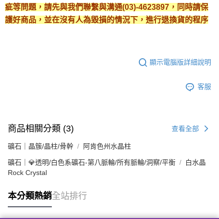
疵等問題，請先與我們聯繫與溝通(03)-4623897，同時請保
護好商品，並在沒有人為毀損的情況下，進行退換貨的程序
顯示電腦版詳細說明
客服
商品相關分類 (3)
查看全部
礦石｜晶簇/晶柱/骨幹
阿肯色州水晶柱
礦石｜💎透明/白色系礦石-第八脈輪/所有脈輪/洞察/平衡
白水晶
Rock Crystal
本分類熱銷
全站排行