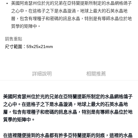
Apple Pay
美國阿肯瑟州位於光的兄弟在亞特蘭提斯所制定的水晶網格鴿子
之心中。在這格子之下是水晶漩渦，地球上最大的石英水晶地
街口支付
層，包含有埋種子和密碼的訊息水晶，特別是有導師水晶位於地
悠遊付
質學的矩陣中。
ATM付款
銷售重點
尺寸範圍：59x25x21mm
運送方式
全家取貨付款
每筆NT$80，滿NT$3,000(含以上)免運費
詳細說明
相關推薦
7-11取貨付款
每筆NT$80，滿NT$3,000(含以上)免運費
美國阿肯瑟州位於光的兄弟在亞特蘭提斯所制定的水晶網格鴿子
賣家宅配幫您送（台灣）
之心中。在這格子之下是水晶漩渦，地球上最大的石英水晶地
每筆NT$80，滿NT$3,000(含以上)免運費
層，包含有埋種子和密碼的訊息水晶，特別是有導師水晶位於地
質學的矩陣中。
郵局幫你送（離島）
每筆NT$80，滿NT$3,000(含以上)免運費
在這裡隨便撿到的水晶都有許多亞特蘭提斯的刻痕，這裡的水晶