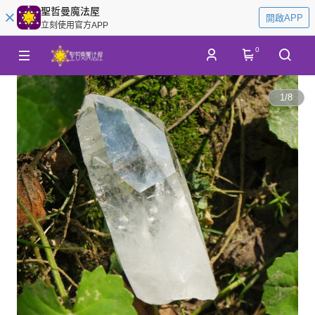
聖哲曼魔法屋
開啟APP
立刻使用官方APP
0
1
/
8