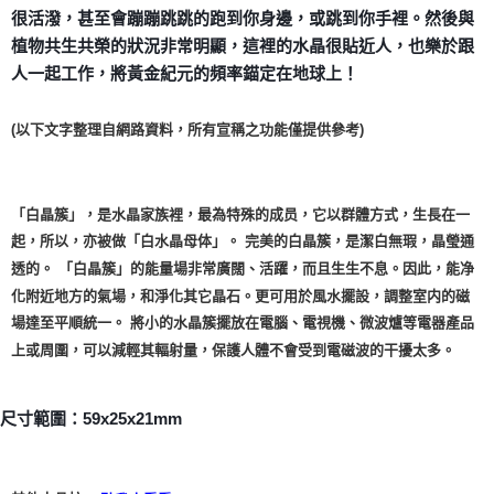
付款後門市自取
很活潑，甚至會蹦蹦跳跳的跑到你身邊，或跳到你手裡。然後與
免運費
植物共生共榮的狀況非常明顯，這裡的水晶很貼近人，也樂於跟
人一起工作，將黃金紀元的頻率錨定在地球上！
(以下文字整理自網路資料，所有宣稱之功能僅提供參考)
「白晶簇」，是水晶家族裡，最為特殊的成员，它以群體方式，生長在一
起，所以，亦被做「白水晶母体」。 完美的白晶簇，是潔白無瑕，晶瑩通
透的。 「白晶簇」的能量場非常廣闊、活躍，而且生生不息。因此，能净
化附近地方的氣場，和淨化其它晶石。更可用於風水擺設，調整室内的磁
場達至平順統一。 將小的水晶簇擺放在電腦、電視機、微波爐等電器產品
上或周圍，可以減輕其輻射量，保護人體不會受到電磁波的干擾太多。
尺寸範圍：59x25x21mm