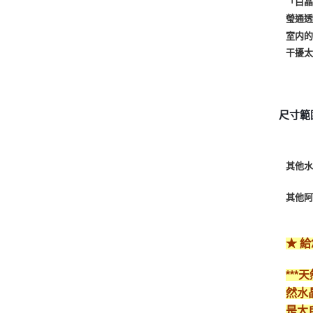
「白晶
瑩通透
室内的
干擾
尺寸範圍
其他水
其他阿
★ 
**
然水
是大