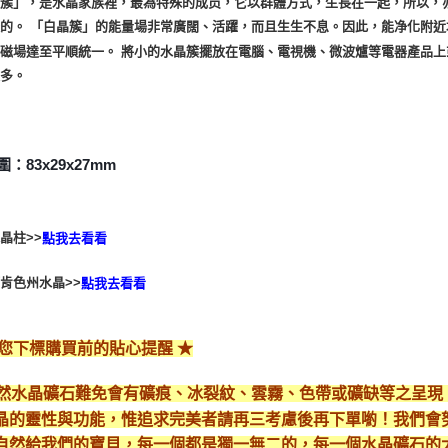
簇」，是水晶家族裡，最為特殊的成员，它以群體方式，生長在一起，所以，
的。 「白晶簇」的能量場非常廣闊、活躍，而且生生不息。因此，能净化附
磁場達至平順統一。 將小的水晶簇擺放在電腦、電視機、微波爐等電器產品
太多。
：83x29x27mm
晶柱>>
點我去看看
肯色州水晶>>
點我去看看
給您下標購買前的貼心提醒 ★
*天然水晶礦石難免會有礦痕、冰裂紋、雲霧、色帶或礦缺等之呈
晶的靈性與功能，惟追求完美者請再三考慮後再下單喲！我們會
自然給我們的寶貝，每一個都是獨一無二的，每一個水晶礦石的