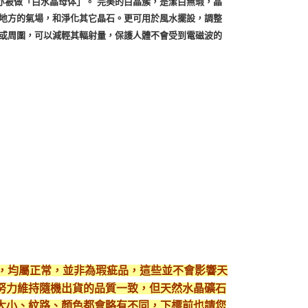
亦被做「白水晶母体」。 完美的白晶簇，是潔白無瑕，晶
近地方的氣場，和淨化其它晶石。更可用於風水擺設，調整
上或周圍，可以減輕其輻射量，保護人體不會受到電磁波的
現，均屬正常，並非為瑕疵品，這些並不會影響天
努力維持隨機出貨的品質一致，但天然水晶礦石
大小、紋路、顏色都會略有不同，下標前也請您