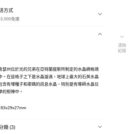
送方式
3,000免運
次付款
清除
紀錄
付款
肯瑟州位於光的兄弟在亞特蘭提斯所制定的水晶網格鴿
中。在這格子之下是水晶漩渦，地球上最大的石英水晶
包含有埋種子和密碼的訊息水晶，特別是有導師水晶位
學的矩陣中。
3x29x27mm
類 (3)