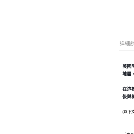
詳細
美國
地層
在這
後與
(以下