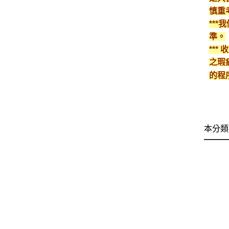
慎重
**
準。
**
之瑕
的程
本分類