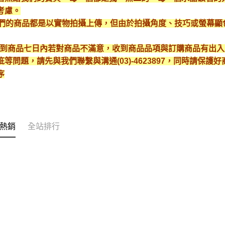
考慮。
*我們的商品都是以實物拍攝上傳，但由於拍攝角度、技巧或螢幕
* 收到商品七日內若對商品不滿意，收到商品品項與訂購商品有出
疵等問題，請先與我們聯繫與溝通(03)-4623897，同時請保
序
熱銷
全站排行