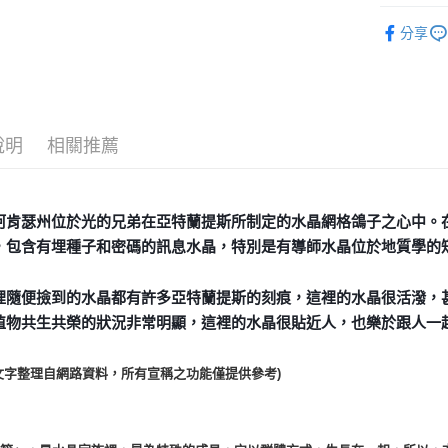
礦石｜晶簇
全家取貨
分享
礦石｜💎
每筆NT$8
Rock Cryst
7-11取貨
礦石｜晶簇
每筆NT$8
說明
相關推薦
賣家宅配
每筆NT$8
郵局幫你
阿肯瑟州位於光的兄弟在亞特蘭提斯所制定的水晶網格鴿子之心中。
每筆NT$8
，包含有埋種子和密碼的訊息水晶，特別是有導師水晶位於地質學的
付款後門
裡隨便撿到的水晶都有許多亞特蘭提斯的刻痕，這裡的水晶很活潑，
免運費
植物共生共榮的狀況非常明顯，這裡的水晶很貼近人，也樂於跟人一
文字整理自網路資料，所有宣稱之功能僅提供參考)