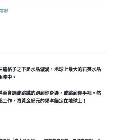
/晶柱/骨幹
阿肯色州水晶柱
付款
客服
透明/白色系礦石-第八脈輪/所有脈輪/洞察/平衡
白水晶
0，滿NT$3,000(含以上)免運費
al
付款
/晶柱/骨幹
白水晶柱 Rock Crystal
0，滿NT$3,000(含以上)免運費
幫您送（台灣）
0，滿NT$3,000(含以上)免運費
送（離島）
在這格子之下是水晶漩渦，地球上最大的石英水晶
0，滿NT$3,000(含以上)免運費
矩陣中。
市自取
甚至會蹦蹦跳跳的跑到你身邊，或跳到你手裡。然
起工作，將黃金紀元的頻率錨定在地球上！