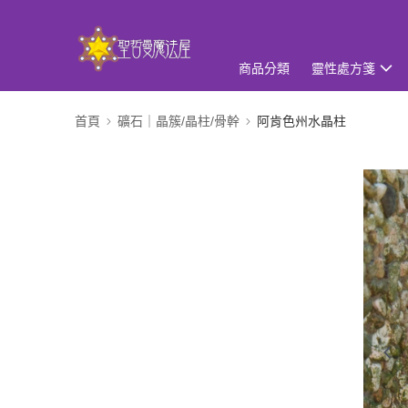
商品分類
靈性處方箋
首頁
礦石｜晶簇/晶柱/骨幹
阿肯色州水晶柱