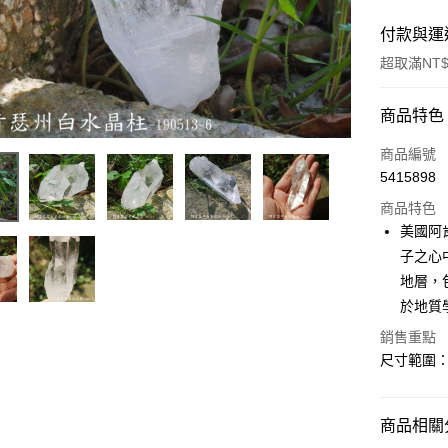
付款與運
超取滿NT$
付款方式
商品特色
信用卡一
商品編號
5415898
超商取貨
商品特色
LINE Pay
美國阿
子之心
Apple Pay
地層，
街口支付
於地質
悠遊付
銷售重點
尺寸範圍：8
ATM付款
商品相關分
運送方式