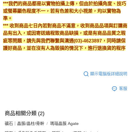
***我們的商品都是以實物拍攝上傳，但由於拍攝角度、技巧
或螢幕顯色程度不一，若有色差和大小視差，均以實物為
準。
*** 收到商品七日內若對商品不滿意，收到商品品項與訂購商
品有出入，或因寄送過程致商品缺損，或是有商品品質之瑕
疵等問題，請先與我們聯繫與溝通(03)-4623897，同時請保
護好商品，並在沒有人為毀損的情況下，進行退換貨的程序
顯示電腦版詳細說明
客服
商品相關分類 (2)
礦石｜晶簇/晶柱/骨幹
瑪瑙晶簇 Agate