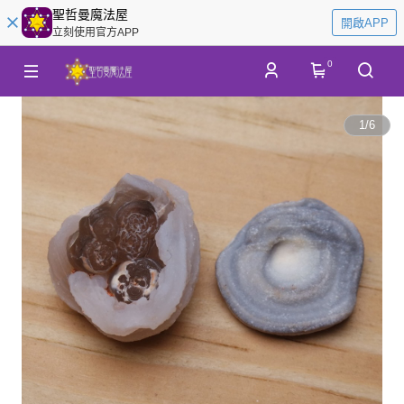
聖哲曼魔法屋
開啟APP
立刻使用官方APP
0
1
/
6