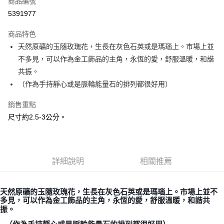
商品編號
超商取貨付款
5391977
LINE Pay
商品特色
Apple Pay
天然原礦的玉隨玫瑰花，生長在灰色石英或是瑪瑙上。市場上並
不多見，可以作為金工飾品的主角，永恆的愛，舒服溫暖，和諧
街口支付
共振。
悠遊付
（作為手持靜心或是脈輪能量石的排列都很好用）
ATM付款
銷售重點
尺寸約2.5-3公分。
運送方式
全家取貨付款
每筆NT$80，滿NT$3,000(含以上)免運費
詳細說明
相關推薦
7-11取貨付款
每筆NT$80，滿NT$3,000(含以上)免運費
天然原礦的玉隨玫瑰花，生長在灰色石英或是瑪瑙上。市場上並不
多見，可以作為金工飾品的主角，永恆的愛，舒服溫暖，和諧共
賣家宅配幫您送（台灣）
振。
每筆NT$80，滿NT$3,000(含以上)免運費