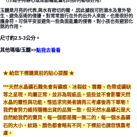
（作為手持靜心或是脈輪能量石的排列都很好用）
郵局幫你送（離島）
玉髓是月亮的代表,與水有密切的關，,因此據說可防溺水及意外發
生、避免巫術的侵擾。對常常旅行在外的出外人來說，也是很好的
每筆NT$80，滿NT$3,000(含以上)免運費
護身符，可保平安並避免一些負面能量的侵害，對小孩也有避邪化
煞的作用。
付款後門市自取
免運費
尺寸約2.5-3公分。
其他瑪瑙/玉髓>>
點我去看看
★ 給您下標購買前的貼心提醒 ★
***天然水晶礦石難免會有礦痕、冰裂紋、雲霧、色帶或礦缺
等之呈現，均屬正常，並非為瑕疵品，這些並不會影響天然
水晶的靈性與功能，惟追求完美者請再三考慮後再下單喲！
我們會努力維持隨機出貨的品質一致，但天然水晶礦石是大
自然給我們的寶貝，每一個都是獨一無二的，每一個水晶礦
石的大小、紋路、顏色都會略有不同，下標前也請您慎重考
慮。