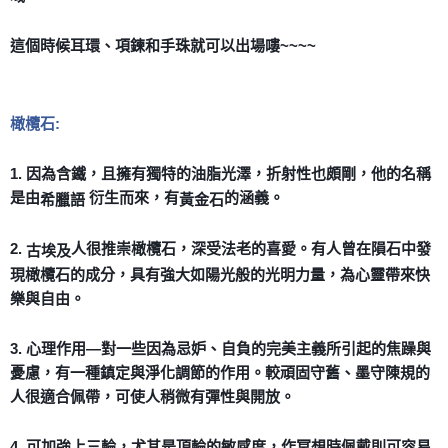
付款後門市自取
這個時候耳環、項鍊和手珠就可以出場嘍~~~~
免運費
橄欖石:
1. 因為含鐵，且擁有獨特的油脂光澤，折射性也頗剛，他的名稱
是由
衍生而來，有
的涵義。
希臘語
黃金石
2.
人很推崇橄欖石，深受法老的喜愛。有人曾在隕石中發
古埃及
現橄欖石的成分，具有強大如陽光般的光明力量，為心靈帶來快
樂與自由。
3. 心理作用—對一些因為忌妒、自負的完美主義所引起的焦躁與
憂慮，有一種鎮定與淨化調節的作用。較頑固守舊、墨守陳規的
人很適合佩帶，可使人稍微有彈性與開放。
4. 可加強上三輪，尤其是頂輪的敏感度，作冥想時佩戴則可容易