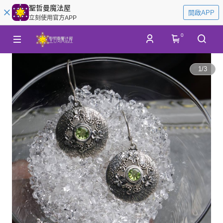
聖哲曼魔法屋
開啟APP
立刻使用官方APP
0
1
/
3