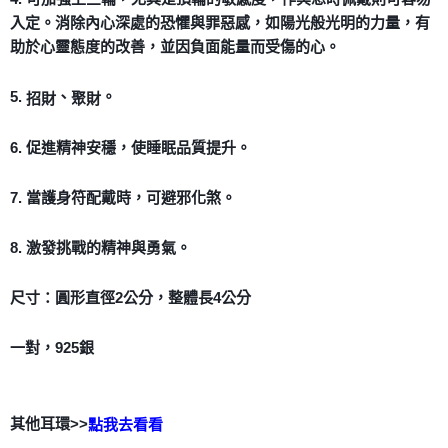
入定。消除內心深處的恐懼與罪惡感，如陽光般光明的力量，有
助於心靈態度的改善，並因負面能量而受傷的心。
5.
、
。
招財
聚財
6. 促進精神安穩，使睡眠品質提升。
7. 當護身符配戴時，可避邪化煞。
8. 激發挑戰的精神與勇氣。
尺寸：圓形直徑2公分，整體長4公分
一對，925銀
其他耳環>>
點我去看看