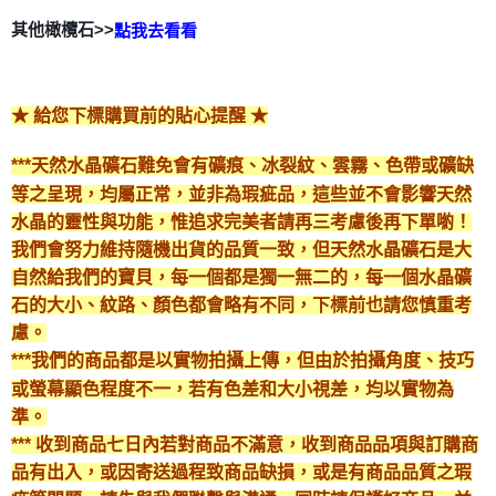
其他橄欖石>>
點我去看看
★ 給您下標購買前的貼心提醒 ★
***天然水晶礦石難免會有礦痕、冰裂紋、雲霧、色帶或礦缺
等之呈現，均屬正常，並非為瑕疵品，這些並不會影響天然
水晶的靈性與功能，惟追求完美者請再三考慮後再下單喲！
我們會努力維持隨機出貨的品質一致，但天然水晶礦石是大
自然給我們的寶貝，每一個都是獨一無二的，每一個水晶礦
石的大小、紋路、顏色都會略有不同，下標前也請您慎重考
慮。
***我們的商品都是以實物拍攝上傳，但由於拍攝角度、技巧
或螢幕顯色程度不一，若有色差和大小視差，均以實物為
準。
*** 收到商品七日內若對商品不滿意，收到商品品項與訂購商
品有出入，或因寄送過程致商品缺損，或是有商品品質之瑕