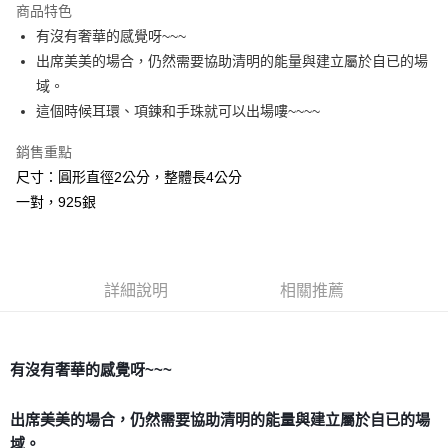
商品特色
Apple Pay
有沒有奢華的感覺呀~~~
出席美美的場合，仍然需要協助清明的能量與建立屬於自已的場
街口支付
域。
悠遊付
這個時候耳環、項鍊和手珠就可以出場嘍~~~~
ATM付款
銷售重點
尺寸：圓形直徑2公分，整體長4公分
運送方式
一對，925銀
全家取貨付款
每筆NT$80，滿NT$3,000(含以上)免運費
7-11取貨付款
詳細說明
相關推薦
每筆NT$80，滿NT$3,000(含以上)免運費
賣家宅配幫您送（台灣）
有沒有奢華的感覺呀~~~
每筆NT$80，滿NT$3,000(含以上)免運費
郵局幫你送（離島）
出席美美的場合，仍然需要協助清明的能量與建立屬於自已的場
域。
每筆NT$80，滿NT$3,000(含以上)免運費