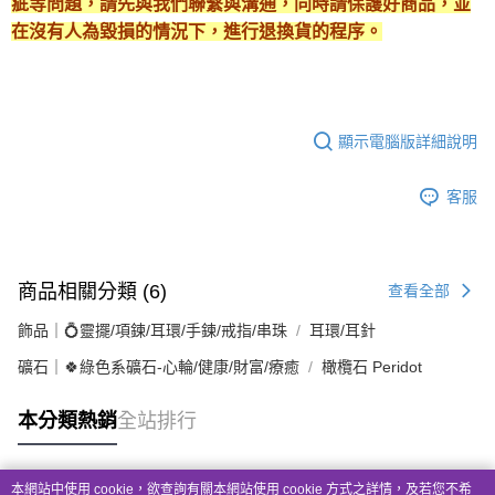
疵等問題，請先與我們聯繫與溝通，同時請保護好商品，並
在沒有人為毀損的情況下，進行退換貨的程序。
顯示電腦版詳細說明
客服
商品相關分類 (6)
查看全部
飾品｜💍靈擺/項鍊/耳環/手鍊/戒指/串珠
耳環/耳針
礦石｜🍀綠色系礦石-心輪/健康/財富/療癒
橄欖石 Peridot
本分類熱銷
全站排行
本網站中使用 cookie，欲查詢有關本網站使用 cookie 方式之詳情，及若您不希