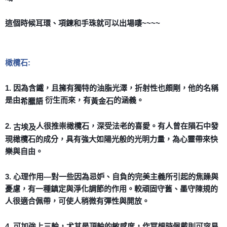
付款後門市自取
這個時候耳環、項鍊和手珠就可以出場嘍~~~~
免運費
橄欖石:
1. 因為含鐵，且擁有獨特的油脂光澤，折射性也頗剛，他的名稱
是由
衍生而來，有
的涵義。
希臘語
黃金石
2.
人很推崇橄欖石，深受法老的喜愛。有人曾在隕石中發
古埃及
現橄欖石的成分，具有強大如陽光般的光明力量，為心靈帶來快
樂與自由。
3. 心理作用—對一些因為忌妒、自負的完美主義所引起的焦躁與
憂慮，有一種鎮定與淨化調節的作用。較頑固守舊、墨守陳規的
人很適合佩帶，可使人稍微有彈性與開放。
4. 可加強上三輪，尤其是頂輪的敏感度，作冥想時佩戴則可容易