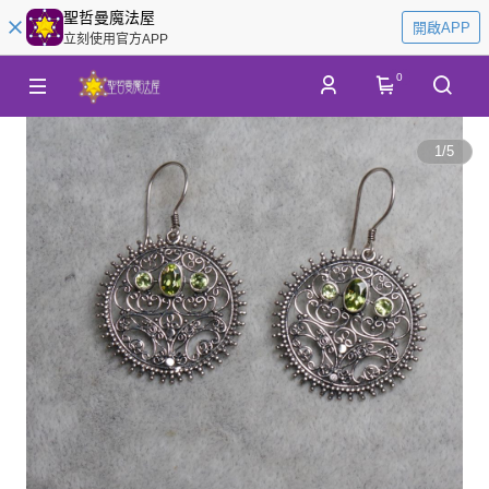
聖哲曼魔法屋
開啟APP
立刻使用官方APP
0
1
/
5