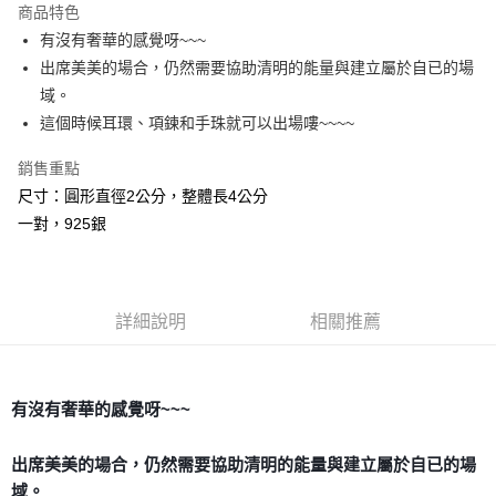
商品特色
Apple Pay
有沒有奢華的感覺呀~~~
出席美美的場合，仍然需要協助清明的能量與建立屬於自已的場
街口支付
域。
悠遊付
這個時候耳環、項鍊和手珠就可以出場嘍~~~~
ATM付款
銷售重點
尺寸：圓形直徑2公分，整體長4公分
運送方式
一對，925銀
全家取貨付款
每筆NT$80，滿NT$3,000(含以上)免運費
7-11取貨付款
詳細說明
相關推薦
每筆NT$80，滿NT$3,000(含以上)免運費
賣家宅配幫您送（台灣）
有沒有奢華的感覺呀~~~
每筆NT$80，滿NT$3,000(含以上)免運費
郵局幫你送（離島）
出席美美的場合，仍然需要協助清明的能量與建立屬於自已的場
域。
每筆NT$80，滿NT$3,000(含以上)免運費