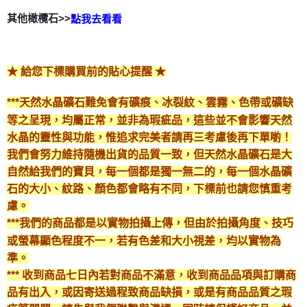
其他橄欖石>>
點我去看看
★ 給您下標購買前的貼心提醒 ★
***天然水晶礦石難免會有礦痕、冰裂紋、雲霧、色帶或礦缺
等之呈現，均屬正常，並非為瑕疵品，這些並不會影響天然
水晶的靈性與功能，惟追求完美者請再三考慮後再下單喲！
我們會努力維持隨機出貨的品質一致，但天然水晶礦石是大
自然給我們的寶貝，每一個都是獨一無二的，每一個水晶礦
石的大小、紋路、顏色都會略有不同，下標前也請您慎重考
慮。
***我們的商品都是以實物拍攝上傳，但由於拍攝角度、技巧
或螢幕顯色程度不一，若有色差和大小視差，均以實物為
準。
*** 收到商品七日內若對商品不滿意，收到商品品項與訂購商
品有出入，或因寄送過程致商品缺損，或是有商品品質之瑕