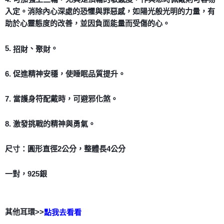
入定。消除內心深處的恐懼與罪惡感，如陽光般光明的力量，有
助於心靈態度的改善，並因負面能量而受傷的心。
5.
、
。
招財
聚財
6. 促進精神安穩，使睡眠品質提升。
7. 當護身符配戴時，可避邪化煞。
8. 激發挑戰的精神與勇氣。
尺寸：圓形直徑2公分，整體長4公分
一對，925銀
其他耳環>>
點我去看看