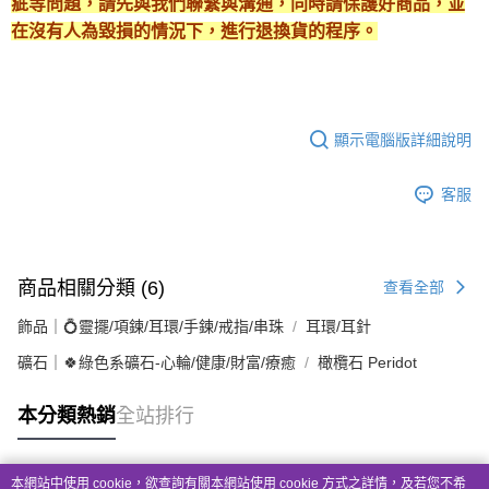
疵等問題，請先與我們聯繫與溝通，同時請保護好商品，並
在沒有人為毀損的情況下，進行退換貨的程序。
顯示電腦版詳細說明
客服
商品相關分類 (6)
查看全部
飾品｜💍靈擺/項鍊/耳環/手鍊/戒指/串珠
耳環/耳針
礦石｜🍀綠色系礦石-心輪/健康/財富/療癒
橄欖石 Peridot
本分類熱銷
全站排行
本網站中使用 cookie，欲查詢有關本網站使用 cookie 方式之詳情，及若您不希