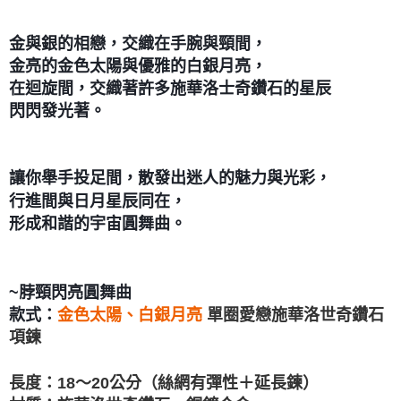
郵局幫你送（離島）
金與銀的相戀，交織在手腕與頸間，
每筆NT$80，滿NT$3,000(含以上)免運費
金亮的金色太陽與優雅的白銀月亮，
付款後門市自取
在迴旋間，交織著許多施華洛士奇鑽石的星辰
免運費
閃閃發光著。
讓你舉手投足間，散發出迷人的魅力與光彩，
行進間與日月星辰同在，
形成和諧的宇宙圓舞曲。
~脖頸閃亮圓舞曲
單圈愛戀施華洛世奇鑽石
金色太陽、白銀月亮
款式：
項鍊
長度：18～20公分（絲網有彈性＋延長鍊）