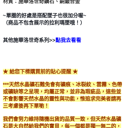
材質：施華洛世奇鑽石、銅鍍合金
~單圈的好處是搭配墜子也很加分喔~
（商品不包含展示的拉利瑪墜哦！）
其他施華洛世奇系列>>
點我去看看
★ 給您下標購買前的貼心提醒 ★
***天然水晶礦石難免會有礦痕、冰裂紋、雲霧、色帶
或礦缺等之呈現，均屬正常，並非為瑕疵品，這些並
不會影響天然水晶的靈性與功能，惟追求完美者請再
三考慮後再下單喲！
我們會努力維持隨機出貨的品質一致，但天然水晶礦
石是大自然給我們的寶貝，每一個都是獨一無二的，