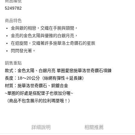
商品編號
超商取貨付款
5249782
LINE Pay
商品特色
Apple Pay
金與銀的相戀，交織在手腕與頸間，
金亮的金色太陽與優雅的白銀月亮，
街口支付
在迴旋間，交織著許多施華洛士奇鑽石的星辰
悠遊付
閃閃發光著。
ATM付款
銷售重點
款式：金色太陽、白銀月亮 單圈愛戀施華洛世奇鑽石項鍊
運送方式
長度：18～20公分（絲網有彈性＋延長鍊）
全家取貨付款
材質：施華洛世奇鑽石、銅鍍合金
每筆NT$80，滿NT$3,000(含以上)免運費
~單圈的好處是搭配墜子也很加分喔~
（商品不包含展示的拉利瑪墜哦！）
7-11取貨付款
每筆NT$80，滿NT$3,000(含以上)免運費
賣家宅配幫您送（台灣）
詳細說明
相關推薦
每筆NT$80，滿NT$3,000(含以上)免運費