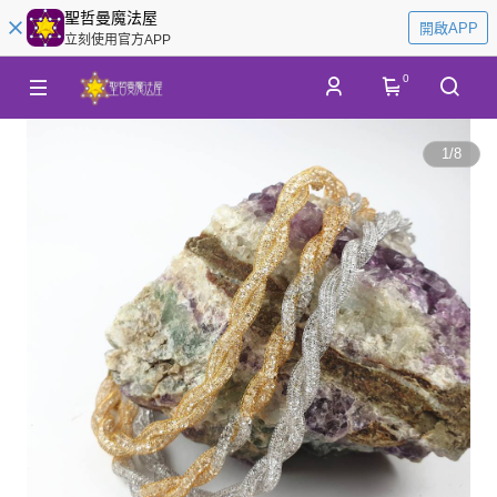
聖哲曼魔法屋
開啟APP
立刻使用官方APP
0
1
/
8