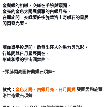
金與銀的相戀，交織在手腕與頸間，
郵局幫你送（離島）
金亮的金色太陽與優雅的白銀月亮，
每筆NT$80，滿NT$3,000(含以上)免運費
在迴旋間，交織著許多施華洛士奇鑽石的星辰
付款後門市自取
閃閃發光著。
免運費
讓你舉手投足間，散發出迷人的魅力與光彩，
行進間與日月星辰同在，
形成和諧的宇宙圓舞曲。
~頸脖閃亮圓舞曲鑽石項鍊~
雙圈愛戀施華
金色太陽、白銀月亮、日月同輝
款式：
洛世奇鑽石項鍊