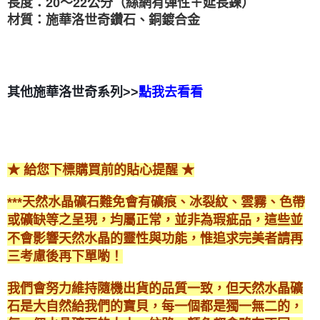
長度：20～22公分（絲網有彈性＋延長鍊）
材質：施華洛世奇鑽石、銅鍍合金
其他施華洛世奇系列>>
點我去看看
★ 給您下標購買前的貼心提醒 ★
***天然水晶礦石難免會有礦痕、冰裂紋、雲霧、色帶
或礦缺等之呈現，均屬正常，並非為瑕疵品，這些並
不會影響天然水晶的靈性與功能，惟追求完美者請再
三考慮後再下單喲！
我們會努力維持隨機出貨的品質一致，但天然水晶礦
石是大自然給我們的寶貝，每一個都是獨一無二的，