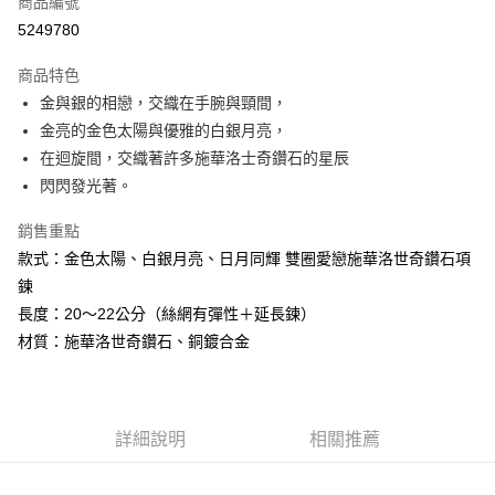
商品編號
超商取貨付款
5249780
LINE Pay
商品特色
Apple Pay
金與銀的相戀，交織在手腕與頸間，
金亮的金色太陽與優雅的白銀月亮，
街口支付
在迴旋間，交織著許多施華洛士奇鑽石的星辰
悠遊付
閃閃發光著。
ATM付款
銷售重點
款式：金色太陽、白銀月亮、日月同輝 雙圈愛戀施華洛世奇鑽石項
運送方式
鍊
全家取貨付款
長度：20～22公分（絲網有彈性＋延長鍊）
每筆NT$80，滿NT$3,000(含以上)免運費
材質：施華洛世奇鑽石、銅鍍合金
7-11取貨付款
每筆NT$80，滿NT$3,000(含以上)免運費
詳細說明
相關推薦
賣家宅配幫您送（台灣）
每筆NT$80，滿NT$3,000(含以上)免運費