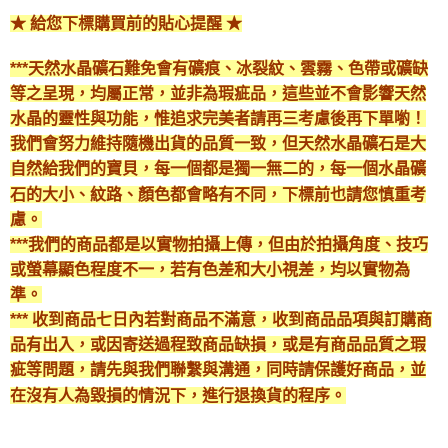
★ 給您下標購買前的貼心提醒 ★
***天然水晶礦石難免會有礦痕、冰裂紋、雲霧、色帶或礦缺
等之呈現，均屬正常，並非為瑕疵品，這些並不會影響天然
水晶的靈性與功能，惟追求完美者請再三考慮後再下單喲！
我們會努力維持隨機出貨的品質一致，但天然水晶礦石是大
自然給我們的寶貝，每一個都是獨一無二的，每一個水晶礦
石的大小、紋路、顏色都會略有不同，下標前也請您慎重考
慮。
***我們的商品都是以實物拍攝上傳，但由於拍攝角度、技巧
或螢幕顯色程度不一，若有色差和大小視差，均以實物為
準。
*** 收到商品七日內若對商品不滿意，收到商品品項與訂購商
品有出入，或因寄送過程致商品缺損，或是有商品品質之瑕
疵等問題，請先與我們聯繫與溝通，同時請保護好商品，並
在沒有人為毀損的情況下，進行退換貨的程序。