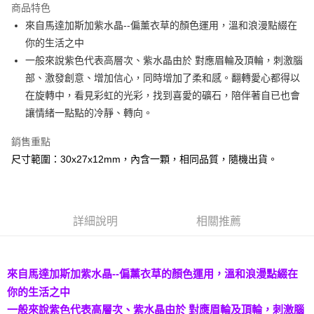
商品特色
Apple Pay
來自馬達加斯加紫水晶--偏薰衣草的顏色運用，溫和浪漫點綴在
你的生活之中
街口支付
一般來說紫色代表高層次、紫水晶由於 對應眉輪及頂輪，刺激腦
悠遊付
部、激發創意、增加信心，同時增加了柔和感。翻轉愛心都得以
在旋轉中，看見彩虹的光彩，找到喜愛的礦石，陪伴著自已也會
ATM付款
讓情緒一點點的冷靜、轉向。
運送方式
銷售重點
全家取貨付款
尺寸範圍：30x27x12mm，內含一顆，相同品質，隨機出貨。
每筆NT$80，滿NT$3,000(含以上)免運費
7-11取貨付款
每筆NT$80，滿NT$3,000(含以上)免運費
詳細說明
相關推薦
賣家宅配幫您送（台灣）
每筆NT$80，滿NT$3,000(含以上)免運費
來自馬達加斯加紫水晶--偏薰衣草的顏色運用，溫和浪漫點綴在
你的生活之中
郵局幫你送（離島）
一般來說紫色代表高層次、紫水晶由於 對應眉輪及頂輪，刺激腦
每筆NT$80，滿NT$3,000(含以上)免運費