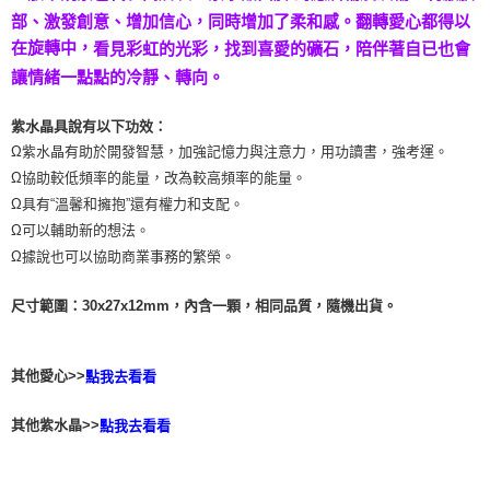
部、激發創意、增加信心，同時增加了柔和感。翻轉愛心都得以
付款後門市自取
在旋轉中，
看見彩虹的光彩，找到喜愛的礦石，陪伴著自已也會
免運費
讓情緒一點點的冷靜、轉向。
紫水晶具說有以下功效：
Ω紫水晶有助於開發智慧，加強記憶力與注意力，用功讀書，強考運。
Ω協助較低頻率的能量，改為較高頻率的能量。
Ω具有“溫馨和擁抱”還有權力和支配。
Ω可以輔助新的想法。
Ω據說也可以協助商業事務的繁榮。
尺寸範圍：30x27x12mm，內含一顆，相同品質，隨機出貨。
其他愛心>>
點我去看看
其他紫水晶>>
點我去看看