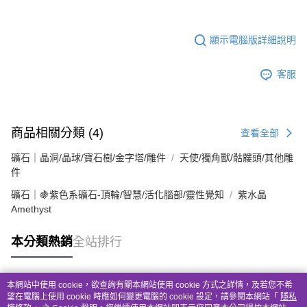
顯示電腦版詳細說明
客服
商品相關分類 (4)
查看全部
礦石｜晶洞/晶球/寶石樹/金字塔/雕件
天使/獨角獸/骷髏頭/其他雕
件
礦石｜🍇紫色系礦石-頂輪/智慧/活化腦部/靈性覺知
紫水晶
Amethyst
本分類熱銷
全站排行
本網站中使用 cookie，欲查詢有關本網站使用 cookie 方式之詳情，及若您不希
熱門標籤
望在電腦上使用 cookie 時應如何變更電腦的 cookie 設定，請參閱本網站「
隱私