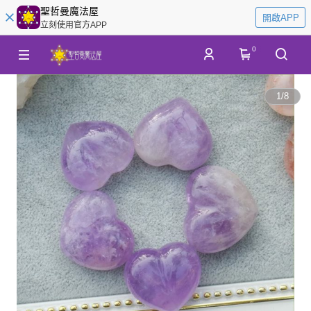
聖哲曼魔法屋
開啟APP
立刻使用官方APP
0
1
/
8