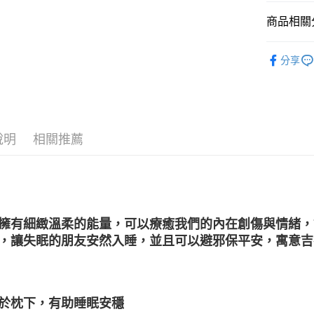
運送方式
商品相關分
全家取貨
礦石｜晶洞
每筆NT$8
分享
雕件
7-11取貨
礦石｜🌈
每筆NT$8
❄晶系❄
賣家宅配
說明
相關推薦
每筆NT$8
郵局幫你
每筆NT$8
付款後門
擁有細緻溫柔的能量，可以療癒我們的內在創傷與情緒，
免運費
，讓失眠的朋友安然入睡，並且可以避邪保平安，寓意吉
於枕下，有助睡眠安穩