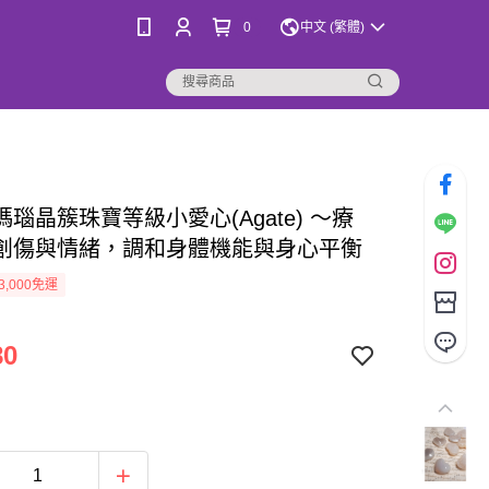
0
中文 (繁體)
瑪瑙晶簇珠寶等級小愛心(Agate) ～療
創傷與情緒，調和身體機能與身心平衡
3,000免運
80