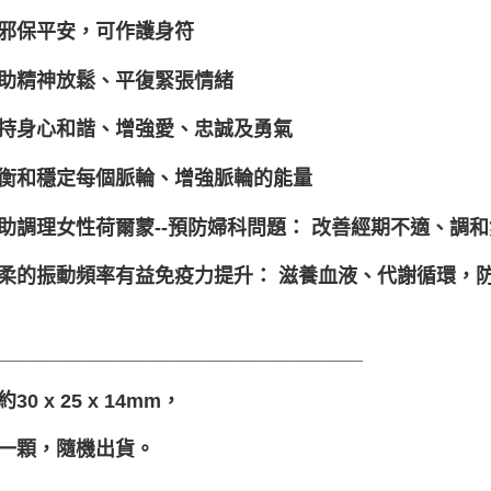
邪保平安，可作護身符
助精神放鬆、平復緊張情緒
持身心和諧、增強愛、忠誠及勇氣
衡和穩定每個脈輪、增強脈輪的能量
助調理女性荷爾蒙--預防婦科問題： 改善經期不適、調
柔的振動頻率有益免疫力提升： 滋養血液、代謝循環，
__________________________________
30 x 25 x 14mm，
一顆，隨機出貨。