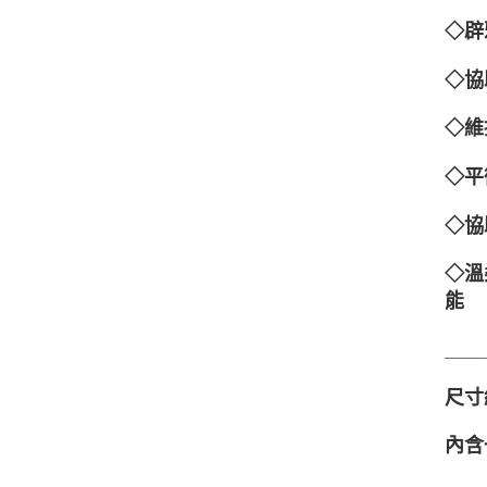
◇辟
◇協
◇維
◇平
◇協
◇溫
能
___
尺寸約
內含