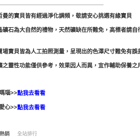
__________________________________
聖哲曼的寶貝皆有經過淨化調頻，敬請安心挑選有緣寶貝
水晶礦石為大自然的禮物，天然礦缺在所難免，高標者請
本賣場寶貝皆為人工拍照測量，呈現出的色澤尺寸難免有誤
晶礦之靈性功能僅供參考，效果因人而異，宜作輔助保養
瑪瑙>>
點我去看看
愛心>>
點我去看看
熱銷
全站排行