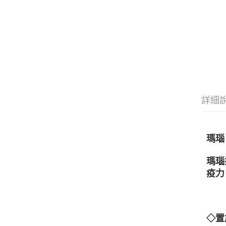
詳細
瑪瑙
瑪瑙
疫力
◇置