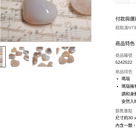
付款與運
超取滿NT$
付款方式
商品特色
信用卡一
商品編號
5242522
超商取貨
商品特色
LINE Pay
瑪瑙
瑪瑙擁
Apple Pay
調和身
街口支付
安然入
悠遊付
銷售重點
尺寸約30 x
ATM付款
內含一顆