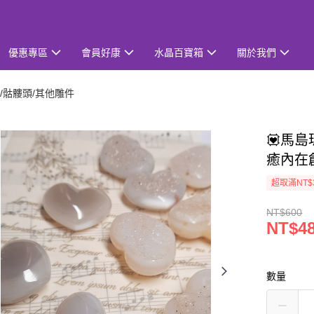
優惠專區
會員好康
水晶百寶箱
關於我們
/骷髏頭/其他雕件
💟馬島
癒內在
超取滿NT$
NT$600
NT$4
數量