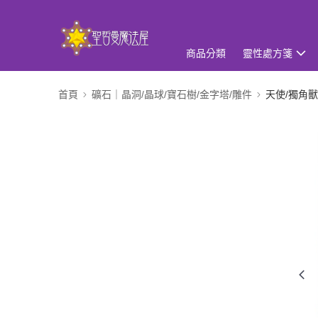
商品分類
靈性處方箋
首頁
礦石｜晶洞/晶球/寶石樹/金字塔/雕件
天使/獨角獸