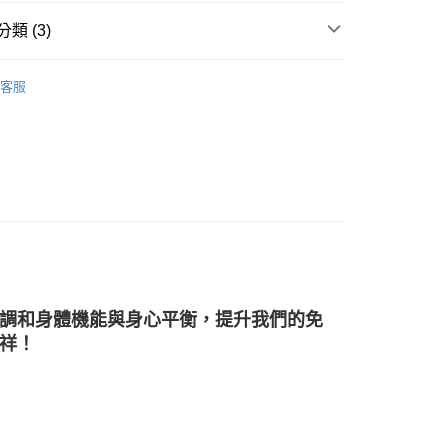
類 (3)
付款
/晶球/寶石樹/金字塔/雕件
天使/獨角獸/骷髏頭/其他
0，滿NT$3,000(含以上)免運費
客服
付款
多彩色系礦石
瑪瑙 Agate/玉髓 Chalcedony
0，滿NT$3,000(含以上)免運費
三方晶系 § 專注
幫您送（台灣）
0，滿NT$3,000(含以上)免運費
送（離島）
0，滿NT$3,000(含以上)免運費
市自取
調和身體機能與身心平衡，提升我們的免
祥！