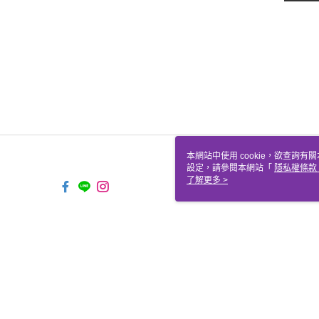
本網站中使用 cookie，欲查詢有關
設定，請參閱本網站「
隱私權條款
使用 cookie。
了解更多 >
TW-MWG1-61-92 Web2.0 Def
© 2026 by 聖哲曼顧問有限公司