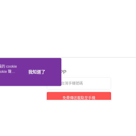
 cookie
kie 聲明
我知道了
官方APP
免費傳送載點至手機
若接到可疑電話，請洽詢165反詐騙專線
本站最佳瀏覽環境請使用 Google Chrome、Firefox 或 Edge 以上版本