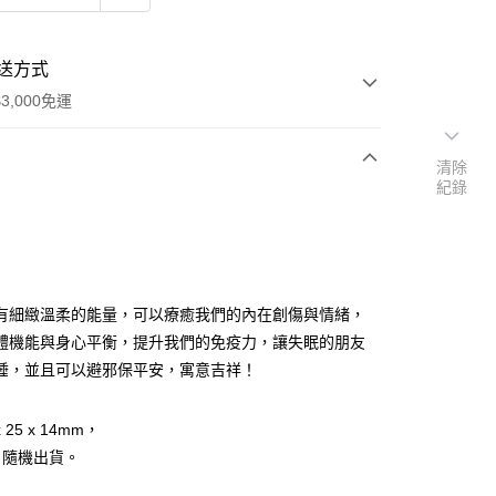
送方式
3,000免運
清除
紀錄
次付款
付款
有細緻溫柔的能量，可以療癒我們的內在創傷與情緒，
體機能與身心平衡，提升我們的免疫力，讓失眠的朋友
睡，並且可以避邪保平安，寓意吉祥！
 25 x 14mm，
，隨機出貨。