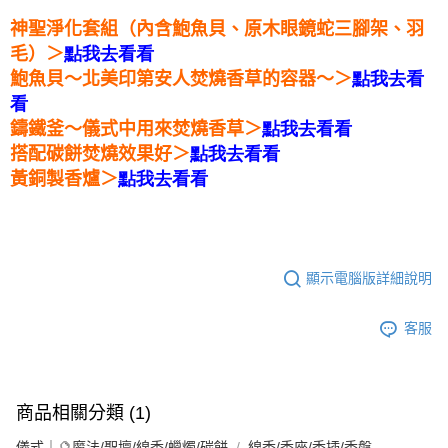
神聖淨化套組（內含鮑魚貝、原木眼鏡蛇三腳架、羽
毛）＞
點我去看看
鮑魚貝～北美印第安人焚燒香草的容器～＞
點我去看
看
鑄鐵釜～儀式中用來焚燒香草＞
點我去看看
搭配碳餅焚燒效果好＞
點我去看看
黃銅製香爐＞
點我去看看
顯示電腦版詳細說明
客服
商品相關分類 (1)
儀式｜🔮魔法/聖壇/線香/蠟燭/碳餅
線香/香座/香插/香盤