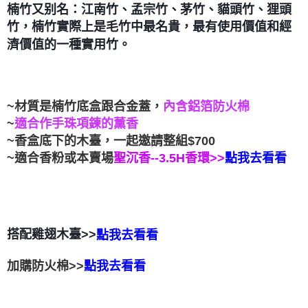
楠竹又别名：江南竹、孟宗竹、茅竹、貓頭竹、狸頭
付款後門市自取
竹，楠竹實際上是毛竹中最名貴，最有使用價值和經
免運費
濟價值的一種實用竹。
~材質是楠竹底盒跟合金蓋，
內含鋁箔防
火棉
~
適合作手珠項鍊的薰香
~香盒底下的木臺，一起邀請整組$700
~適合香粉或本賣場
--3.5H香環>>
聖沉香
點我去看看
搭配雞翅木臺>>
點我去看看
加購防火棉>>
點我去看看