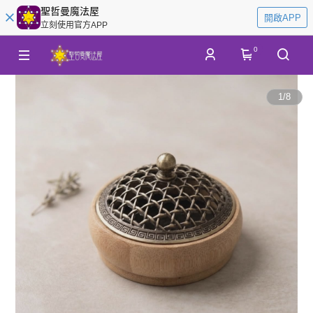
聖哲曼魔法屋
開啟APP
立刻使用官方APP
0
1
/
8