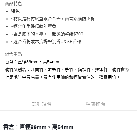
商品特色
Apple Pay
特色:
~材質是楠竹底盒跟合金蓋，內含鋁箔防火棉
街口支付
~適合作手珠項鍊的薰香
悠遊付
~香盒底下的木臺，一起邀請整組$700
~適合香粉或本賣場聖沉香--3.5H香環
ATM付款
銷售重點
運送方式
香盒：直徑89mm、高54mm
全家取貨付款
楠竹又别名：江南竹、孟宗竹、茅竹、貓頭竹、狸頭竹，楠竹實際
每筆NT$80，滿NT$3,000(含以上)免運費
上是毛竹中最名貴，最有使用價值和經濟價值的一種實用竹。
7-11取貨付款
每筆NT$80，滿NT$3,000(含以上)免運費
詳細說明
相關推薦
賣家宅配幫您送（台灣）
每筆NT$80，滿NT$3,000(含以上)免運費
香盒：直徑89mm、高54mm
郵局幫你送（離島）
每筆NT$80，滿NT$3,000(含以上)免運費