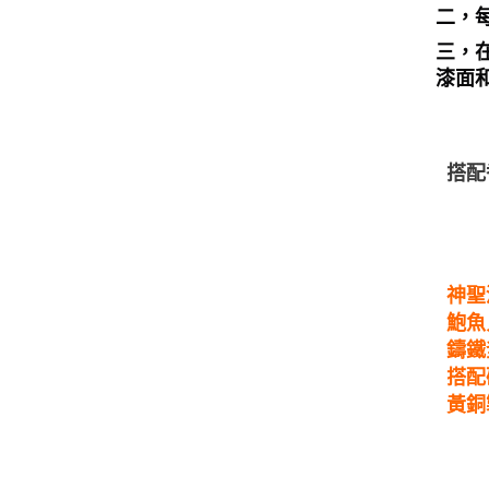
二，
三，
漆面
搭配
神聖
鮑魚
鑄鐵
搭配
黃銅