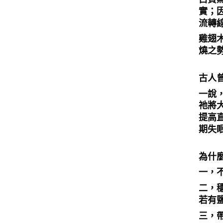
實；
流轉
雞翅
燒之
古人
一說
祂將
提高
期失
為什
一，
二，
若有
三，