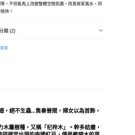
洞等，不但能馬上改變整體空間氛圍，改善居家風水，同
付款
情愉快！
0，滿NT$3,000(含以上)免運費
付款
類 (2)
0，滿NT$3,000(含以上)免運費
法/聖壇/線香/蠟燭/碳餅
線香/香座/香插/香盤
幫您送（台灣）
客服
/絕版品/惜福品/防水逆💦
💥超值絕版品專區💥
0，滿NT$3,000(含以上)免運費
送（離島）
0，滿NT$3,000(含以上)免運費
市自取
，絕不生蟲...售秦晉間，婦女以為首飾，
豆屬和鐵力木屬樹種，又稱「杞梓木」。幹多結癭，
詩詞裡常出現的南國紅豆，便是雞翅木的果