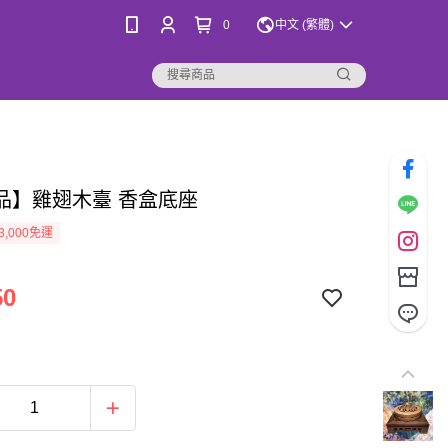
0
中文 (繁體)
品】雞翅木臺 香盒底座
3,000免運
50