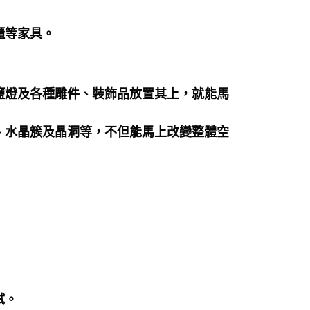
櫃等家具。
鹽燈及各種雕件、裝飾品放置其上，就能馬
、水晶簇及晶洞等，不但能馬上改變整體空
拭。