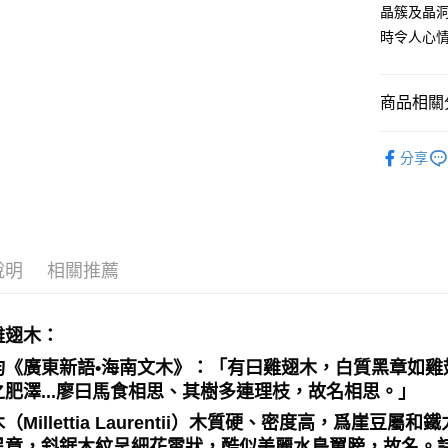
晶簇及晶
全家取貨
時令人心
每筆NT$8
7-11取貨
商品相關分
每筆NT$8
儀式｜🔮魔
賣家宅配
分享
❈ 特惠商品
每筆NT$8
郵局幫你
每筆NT$8
說明
相關推薦
付款後門
免運費
雞翅木：
均《廣東新語•海南文木》：「有曰雞翅木，白質黑章如雞翅
之肥澤...廖曰馬食相思、其樹多連理枝，故名相思。」
（Millettia Laurentii）木質硬、密度高，爲崖
黑章，斜鋸木紋呈細花雲狀，酷似美麗水鳥翼膀，故名。