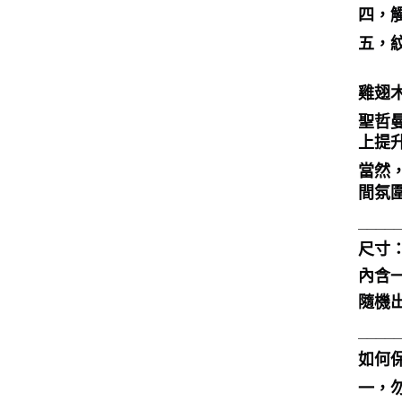
四，
五，
雞翅
聖哲
上提
當然
間氛
____
尺寸：1
內含
隨機
____
如何
一，