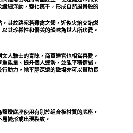
紋纖細浮動，變化萬千，形成自然風景般的
點，其紋路宛若雞禽之翅，近似火焰交錯燃
，以其珍稀性和優美的韻味為世人所珍愛。
到文人雅士的青睞，商賈達官也相當喜愛。
厚重能量、提升個人運勢，並能平穩情緒，
及行動力。祂平靜深遠的磁場亦可以幫助長
為鹽燈底座使用有別於組合板材質的底座，
不易變形或出現裂紋。