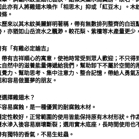
因此亦有人將雞翅木喚作「相思木」抑或「紅豆木」。木
線條。
木歷來以其木紋美麗鮮明著稱，帶有無數排列整齊的白班
勢，亦猶如山岳流水之飄渺。較花梨、紫檀等木產量更少
曾有「有雞必定諭吉」
，帶有吉祥順心的寓意，使祂時常受到眾人歡迎；不只得
大自然中的滋養能量傳遞給我們，幫助卸下不屬於空間的
直覺力、幫助思考、集中注意力、整合記憶，帶給人勇氣
眠和容易做噩夢的朋友。
麼選擇雞翅木？
不容易腐蝕，是一種優質的耐腐蝕木材。
穩定性較好，正常範圍的使用皆能保持原有木材形狀。作
鹽水滲入後容易崩壞斷裂；選用實木底座，長時間使用也
帶有獨特的香氣，不易生蛀蟲。