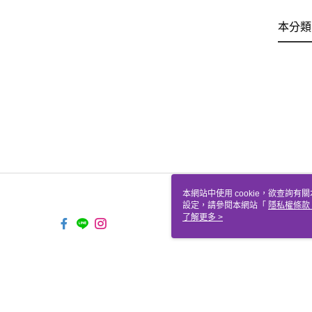
本分類
本網站中使用 cookie，欲查詢有關
設定，請參閱本網站「
隱私權條款
使用 cookie。
了解更多 >