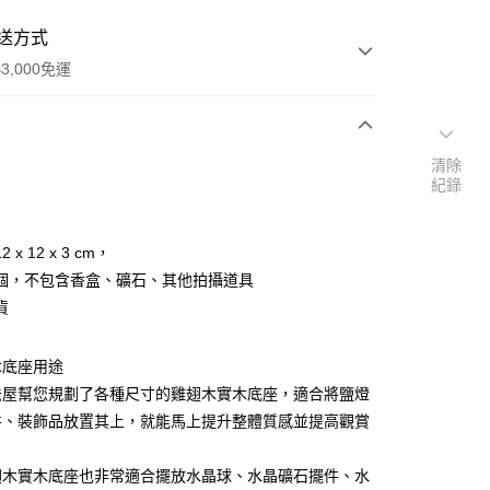
送方式
3,000免運
次付款
清除
紀錄
付款
 x 12 x 3 cm，
個，不包含香盒、礦石、其他拍攝道具
貨
木底座用途
法屋幫您規劃了各種尺寸的雞翅木實木底座，適合將鹽燈
件、裝飾品放置其上，就能馬上提升整體質感並提高觀賞
翅木實木底座也非常適合擺放水晶球、水晶礦石擺件、水