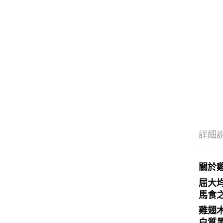
詳細
關於
屈大
馬食
雞翅木
白質