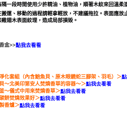
每隔一段時間使用少許精油、植物油，順著木紋來回溫柔
在搬運、移動的過程請輕拿輕放，不建議拖拉。表面應放
和雞翅木表面紋理，造成局部損毀。
香盒>>
點我去看看
淨化套組（內含鮑魚貝、原木眼鏡蛇三腳架、羽毛）＞
點
貝～北美印第安人焚燒香草的容器～＞
點我去看看
釜～儀式中用來焚燒香草＞
點我去看看
碳餅焚燒效果好＞
點我去看看
製香爐＞
點我去看看