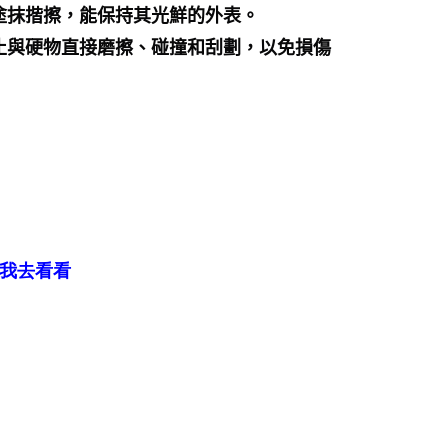
塗抹揩擦，能保持其光鮮的外表。
止與硬物直接磨擦、碰撞和刮劃，以免損傷
我去看看