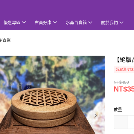
優惠專區
會員好康
水晶百寶箱
關於我們
插/香盤
【絕版
超取滿NT$
NT$450
NT$3
數量