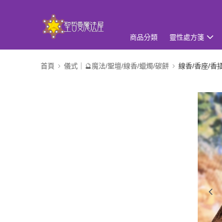
商品分類
靈性處方箋
首頁
儀式｜🔮魔法/聖壇/線香/蠟燭/碳餅
線香/香座/香