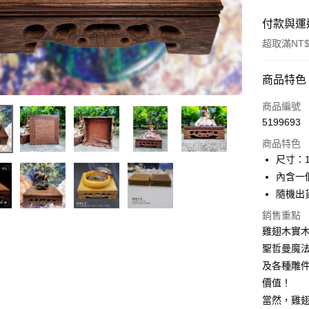
付款與運
超取滿NT$
付款方式
商品特色
信用卡一
商品編號
5199693
超商取貨
商品特色
LINE Pay
尺寸：12
內含一
Apple Pay
隨機出
街口支付
銷售重點
雞翅木實
悠遊付
聖哲曼魔
ATM付款
及各種雕
價值！
當然，雞
運送方式