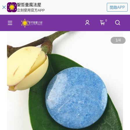
聖哲曼魔法屋
開啟APP
立刻使用官方APP
0
1
/
4