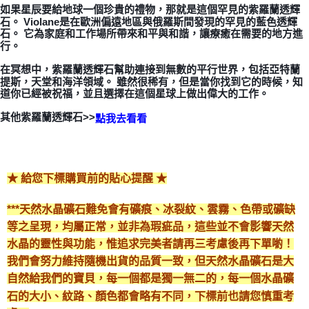
如果星辰要給地球一個珍貴的禮物，那就是這個罕見的紫羅蘭透輝
石。 Violane是在歐洲偏遠地區與俄羅斯間發現的罕見的藍色透輝
付款後門市自取
石。 它為家庭和工作場所帶來和平與和諧，讓療癒在需要的地方進
免運費
行。
在冥想中，紫羅蘭透輝石幫助連接到無數的平行世界，包括亞特蘭
提斯，天堂和海洋領域。 雖然很稀有，但是當你找到它的時候，知
道你已經被祝福，並且選擇在這個星球上做出偉大的工作。
其他紫羅蘭透輝石>>
點我去看看
★ 給您下標購買前的貼心提醒 ★
***天然水晶礦石難免會有礦痕、冰裂紋、雲霧、色帶或礦缺
等之呈現，均屬正常，並非為瑕疵品，這些並不會影響天然
水晶的靈性與功能，惟追求完美者請再三考慮後再下單喲！
我們會努力維持隨機出貨的品質一致，但天然水晶礦石是大
自然給我們的寶貝，每一個都是獨一無二的，每一個水晶礦
石的大小、紋路、顏色都會略有不同，下標前也請您慎重考