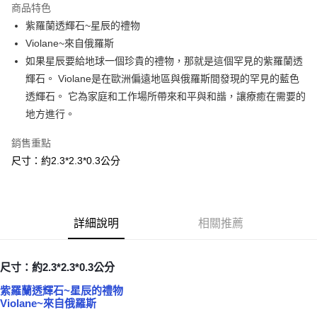
商品特色
Apple Pay
紫羅蘭透輝石~星辰的禮物
Violane~來自俄羅斯
街口支付
如果星辰要給地球一個珍貴的禮物，那就是這個罕見的紫羅蘭透
悠遊付
輝石。 Violane是在歐洲偏遠地區與俄羅斯間發現的罕見的藍色
透輝石。 它為家庭和工作場所帶來和平與和諧，讓療癒在需要的
ATM付款
地方進行。
運送方式
銷售重點
全家取貨付款
尺寸：約2.3*2.3*0.3公分
每筆NT$80，滿NT$3,000(含以上)免運費
7-11取貨付款
每筆NT$80，滿NT$3,000(含以上)免運費
詳細說明
相關推薦
賣家宅配幫您送（台灣）
尺寸：約2.3*2.3*0.3公分
每筆NT$80，滿NT$3,000(含以上)免運費
紫羅蘭透輝石~星辰的禮物
郵局幫你送（離島）
Violane~來自俄羅斯
每筆NT$80，滿NT$3,000(含以上)免運費