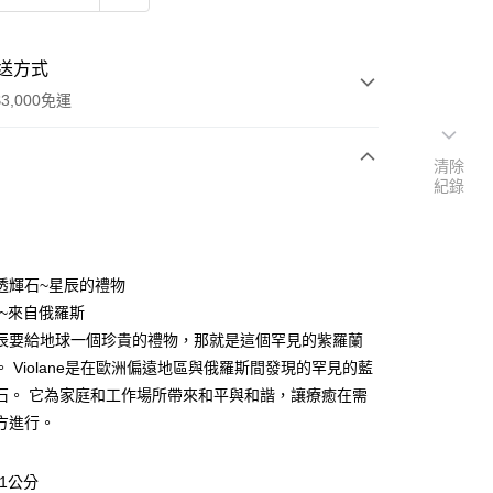
送方式
3,000免運
清除
紀錄
次付款
付款
透輝石~星辰的禮物
ane~來自俄羅斯
辰要給地球一個珍貴的禮物，那就是這個罕見的紫羅蘭
。 Violane是在歐洲偏遠地區與俄羅斯間發現的罕見的藍
石。 它為家庭和工作場所帶來和平與和諧，讓療癒在需
方進行。
*1公分