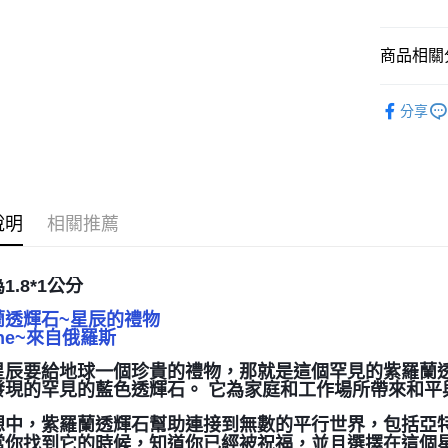
運送方式
全家取貨
商品相關分
每筆NT$8
礦石｜💍
分享
7-11取貨
每筆NT$8
賣家宅配
每筆NT$8
說明
相關推薦
郵局幫你
每筆NT$8
1.8*1公分
付款後門
蘭透輝石~星辰的禮物
lane~來自俄羅斯
免運費
星辰要給地球一個珍貴的禮物，那就是這個罕見的紫羅蘭透輝石
發現的罕見的藍色透輝石。 它為家庭和工作場所帶來和平
想中，紫羅蘭透輝石幫助連接到無數的平行世界，包括亞特
當你找到它的時候，知道你已經被祝福，並且選擇在這個