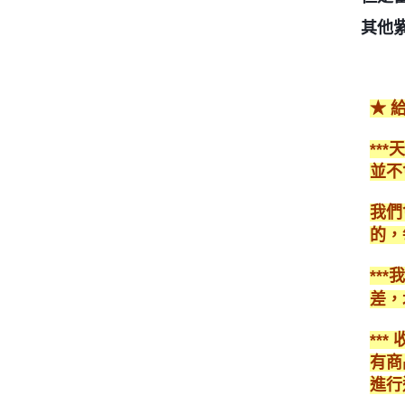
其他
★ 
**
並不
我們
的，
**
差，
**
有商
進行