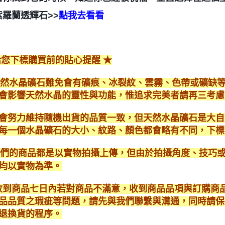
紫羅蘭透輝石>>
點我去看看
給您下標購買前的貼心提醒 ★
*天然水晶礦石難免會有礦痕、冰裂紋、雲霧、色帶或礦缺
會影響天然水晶的靈性與功能，惟追求完美者請再三考慮
會努力維持隨機出貨的品質一致，但天然水晶礦石是大自
每一個水晶礦石的大小、紋路、顏色都會略有不同，下標
*我們的商品都是以實物拍攝上傳，但由於拍攝角度、技巧
均以實物為準。
* 收到商品七日內若對商品不滿意，收到商品品項與訂購
品品質之瑕疵等問題，請先與我們聯繫與溝通，同時請保
退換貨的程序。