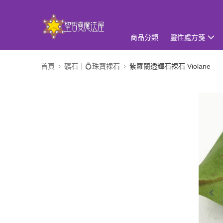
商品分類
靈性處方箋
首頁
礦石｜💍珠寶裸石
紫羅蘭透輝石裸石 Violane