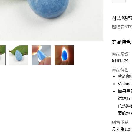
付款與運
超取滿NT$
付款方式
商品特色
信用卡一
商品編號
5181324
超商取貨
商品特色
LINE Pay
紫羅蘭
Viol
Apple Pay
如果星
街口支付
透輝石
色透輝
悠遊付
要的地
ATM付款
銷售重點
尺寸為1.8