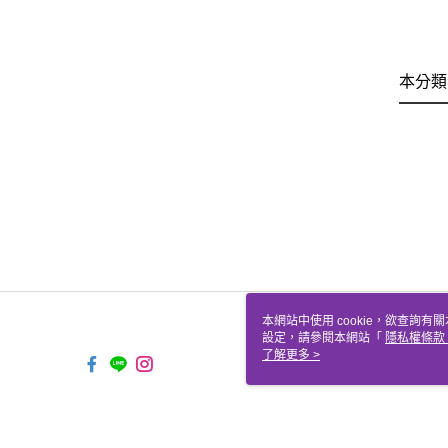
本分類
本網站中使用 cookie，欲查詢有關
設定，請參閱本網站「
隱私權條款
使用 cookie。
了解更多 >