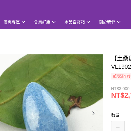
優惠專區
會員好康
水晶百寶箱
關於我們
【土桑
VL19
超取滿NT$
NT$3,000
NT$2,
數量