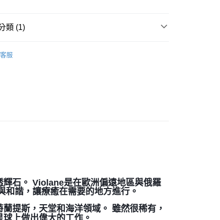
付款
類 (1)
0，滿NT$3,000(含以上)免運費
珠寶裸石
紫羅蘭透輝石裸石 Violane
客服
付款
0，滿NT$3,000(含以上)免運費
幫您送（台灣）
0，滿NT$3,000(含以上)免運費
送（離島）
0，滿NT$3,000(含以上)免運費
市自取
。 Violane是在歐洲偏遠地區與俄羅
與和諧，讓療癒在需要的地方進行。
蘭提斯，天堂和海洋領域。 雖然很稀有，
星球上做出偉大的工作。