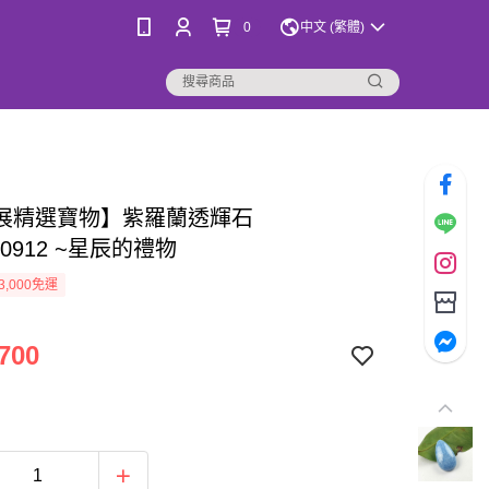
0
中文 (繁體)
展精選寶物】紫羅蘭透輝石
020912 ~星辰的禮物
3,000免運
700