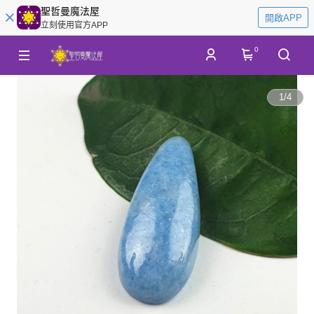
聖哲曼魔法屋
開啟APP
立刻使用官方APP
0
1
/
4