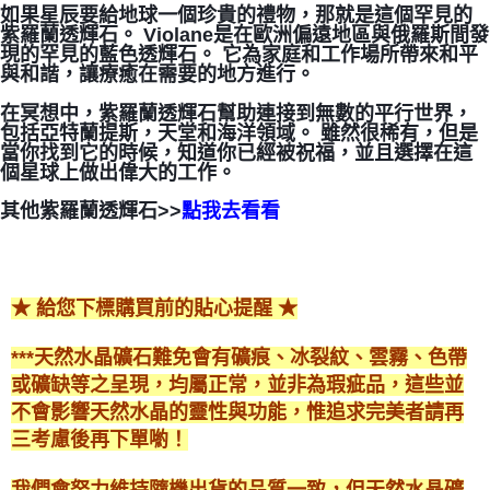
如果星辰要給地球一個珍貴的禮物，那就是這個罕見的
紫羅蘭透輝石。 Violane是在歐洲偏遠地區與俄羅斯間發
付款後門市自取
現的罕見的藍色透輝石。 它為家庭和工作場所帶來和平
免運費
與和諧，讓療癒在需要的地方進行。
在冥想中，紫羅蘭透輝石幫助連接到無數的平行世界，
包括亞特蘭提斯，天堂和海洋領域。 雖然很稀有，但是
當你找到它的時候，知道你已經被祝福，並且選擇在這
個星球上做出偉大的工作。
其他紫羅蘭透輝石>>
點我去看看
★ 給您下標購買前的貼心提醒 ★
***天然水晶礦石難免會有礦痕、冰裂紋、雲霧、色帶
或礦缺等之呈現，均屬正常，並非為瑕疵品，這些並
不會影響天然水晶的靈性與功能，惟追求完美者請再
三考慮後再下單喲！
我們會努力維持隨機出貨的品質一致，但天然水晶礦