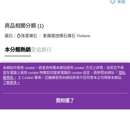
客服
商品相關分類 (1)
礦石｜💍珠寶裸石
紫羅蘭透輝石裸石 Violane
本分類熱銷
全站排行
本網站中使用 cookie，欲查詢有關本網站使用 cookie 方式之詳情，及若您不希
熱門標籤
望在電腦上使用 cookie 時應如何變更電腦的 cookie 設定，請參閱本網站「
隱私
權條款
」之 Cookie 聲明。您繼續使用本網站即表示您同意本公司得按本網站使
用條款之 Cookie 聲明使用 cookie。
了解更多 >
我知道了