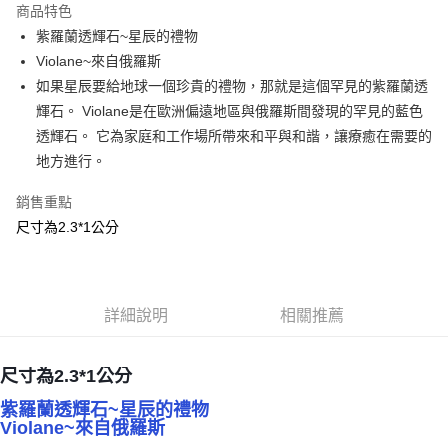
商品特色
Apple Pay
紫羅蘭透輝石~星辰的禮物
Violane~來自俄羅斯
街口支付
如果星辰要給地球一個珍貴的禮物，那就是這個罕見的紫羅蘭透
悠遊付
輝石。 Violane是在歐洲偏遠地區與俄羅斯間發現的罕見的藍色
透輝石。 它為家庭和工作場所帶來和平與和諧，讓療癒在需要的
ATM付款
地方進行。
運送方式
銷售重點
全家取貨付款
尺寸為2.3*1公分
每筆NT$80，滿NT$3,000(含以上)免運費
7-11取貨付款
每筆NT$80，滿NT$3,000(含以上)免運費
詳細說明
相關推薦
賣家宅配幫您送（台灣）
尺寸為2.3*1公分
每筆NT$80，滿NT$3,000(含以上)免運費
紫羅蘭透輝石~星辰的禮物
郵局幫你送（離島）
Violane~來自俄羅斯
每筆NT$80，滿NT$3,000(含以上)免運費