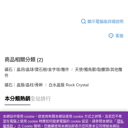
顯示電腦版詳細說明
客服
商品相關分類 (2)
礦石｜晶洞/晶球/寶石樹/金字塔/雕件
天使/獨角獸/骷髏頭/其他雕
件
礦石｜晶簇/晶柱/骨幹
白水晶簇 Rock Crystal
本分類熱銷
全站排行
本網站中使用 cookie，欲查詢有關本網站使用 cookie 方式之詳情，及若您不希
熱門標籤
望在電腦上使用 cookie 時應如何變更電腦的 cookie 設定，請參閱本網站「
隱私
權條款
」之 Cookie 聲明。您繼續使用本網站即表示您同意本公司得按本網站使