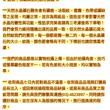
***天然水晶礦石難免會有礦痕、冰裂紋、雲霧、色帶或礦缺
等之呈現，均屬正常，並非為瑕疵品，這些並不會影響天然
水晶的靈性與功能，惟追求完美者請再三考慮後再下單喲！
我們會努力維持隨機出貨的品質一致，但天然水晶礦石是大
自然給我們的寶貝，每一個都是獨一無二的，每一個水晶礦
石的大小、紋路、顏色都會略有不同，下標前也請您慎重考
慮。
***我們的商品都是以實物拍攝上傳，但由於拍攝角度、技巧
或螢幕顯色程度不一，若有色差和大小視差，均以實物為
準。
*** 收到商品七日內若對商品不滿意，收到商品品項與訂購商
品有出入，或因寄送過程致商品缺損，或是有商品品質之瑕
疵等問題，請先與我們聯繫與溝通(03)-4623897，同時請保
護好商品，並在沒有人為毀損的情況下，進行退換貨的程
序。