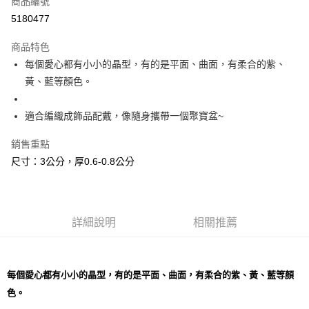
商品編號
超商取貨付款
5180477
LINE Pay
商品特色
Apple Pay
每個愛心都有小小的晶型，有的是平面、曲面，有柔合的紫、
黃、藍等顏色。
街口支付
悠遊付
適合編織成飾品配戴，像隨身攜帶一個聚寶盆~
ATM付款
銷售重點
尺寸：3公分，厚0.6-0.8公分
運送方式
全家取貨付款
每筆NT$80，滿NT$3,000(含以上)免運費
詳細說明
相關推薦
7-11取貨付款
每筆NT$80，滿NT$3,000(含以上)免運費
每個愛心都有小小的晶型，有的是平面、曲面，有柔合的紫、黃、藍等顏
賣家宅配幫您送（台灣）
色。
每筆NT$80，滿NT$3,000(含以上)免運費