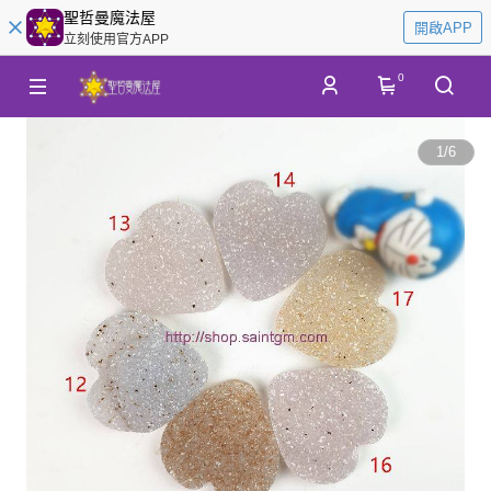
聖哲曼魔法屋
開啟APP
立刻使用官方APP
0
1
/
6