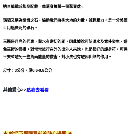
適合編織成飾品配戴，像隨身攜帶一個聚寶盆~
郵局幫你送（離島）
每筆NT$80，滿NT$3,000(含以上)免運費
瑪瑙又稱為慷慨之石，協助我們擁抱大地的力量，減輕壓力，是十分美麗
付款後門市自取
且用途廣泛的礦石。
免運費
玉髓是月亮的代表，與水有密切的關，因此據說可防溺水及意外發生、避
免巫術的侵擾。對常常旅行在外的出外人來說，也是很好的護身符，可保
平安並避免一些負面能量的侵害，對小孩也有避邪化煞的作用。
尺寸：3公分，厚0.6-0.8公分
其他愛心>>
點我去看看
★ 給您下標購買前的貼心提醒 ★