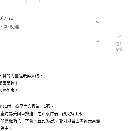
送方式
3,000免運
清除
紀錄
次付款
付款
，愛的力量是最偉大的，
萬事萬物！
顧藝術家！
5＊11吋，商品內含數量：1張。
使畫均為美國直接進口之正版作品，請支持正版。
畫的邊框顏色、字體、直式/橫式，都可能會因畫家元素變
貨為主。