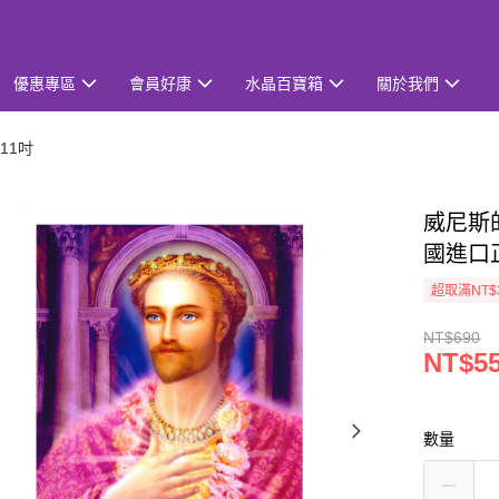
優惠專區
會員好康
水晶百寶箱
關於我們
11吋
威尼斯的
國進口
超取滿NT$
NT$690
NT$5
數量