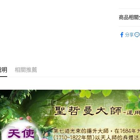
運送方式
全家取貨
商品相關分
每筆NT$8
進口正版畫
分享
7-11取貨
每筆NT$8
賣家宅配
每筆NT$8
說明
相關推薦
郵局幫你
每筆NT$8
付款後門
免運費