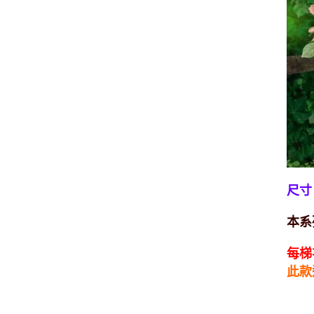
尺寸
本系
每梯
此款