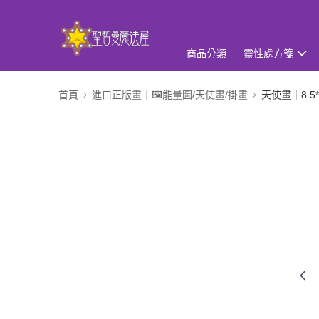
商品分類
靈性處方箋
首頁
進口正版畫｜🖼️能量圖/天使畫/掛畫
天使畫｜8.5*