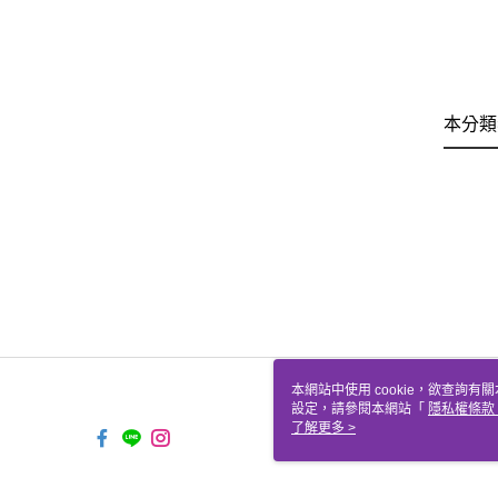
本分類
本網站中使用 cookie，欲查詢有關
設定，請參閱本網站「
隱私權條款
使用 cookie。
了解更多 >