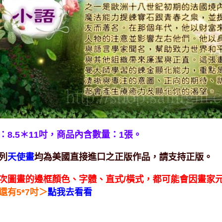
：8.5＊11吋，
商品內含數量：1張。
列
均為美國直接進口之正版作品，請支持正版。
天使畫
次圖畫的邊框顏色、字體、直式/橫式，都可能會因畫家
＞
還有5*7吋
點我去看看