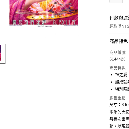
付款與運
超取滿NT$
付款方式
商品特色
信用卡一
商品編號
5144423
超商取貨
商品特色
LINE Pay
神之愛
能成就
Apple Pay
特別照
街口支付
銷售重點
尺寸：8.
悠遊付
本系列天
ATM付款
每梯次圖
動，以現