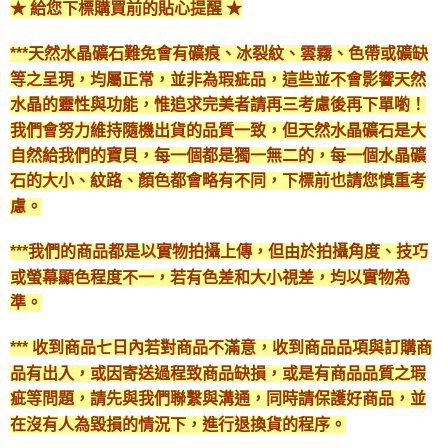
★ 給您下標購買前的貼心提醒 ★
***天然水晶礦石難免會有礦痕、冰裂紋、雲霧、色帶或礦缺
等之呈現，均屬正常，並非為瑕疵品，這些並不會影響天然
水晶的靈性與功能，惟追求完美者請再三考慮後再下單喲！
我們會努力維持隨機出貨的品質一致，但天然水晶礦石是大
自然給我們的寶貝，每一個都是獨一無二的，每一個水晶礦
石的大小、紋路、顏色都會略有不同，下標前也請您慎重考
慮。
***我們的商品都是以實物拍攝上傳，但由於拍攝角度、技巧
或螢幕顯色程度不一，若有色差和大小視差，均以實物為
準。
*** 收到商品七日內若對商品不滿意，收到商品品項與訂購商
品有出入，或因寄送過程致商品缺損，或是有商品品質之瑕
疵等問題，請先與我們聯繫與溝通，同時請保護好商品，並
在沒有人為毀損的情況下，進行退換貨的程序。