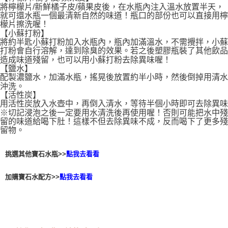
將檸檬片/新鮮橘子皮/蘋果皮後，在水瓶內注入溫水放置半天，
就可還水瓶一個最清新自然的味道！瓶口的部份也可以直接用檸
檬片擦洗喔！
【小蘇打粉】
將約半匙小蘇打粉加入水瓶內，瓶內加滿溫水，不需攪拌，小蘇
打粉會自行溶解，達到除臭的效果。若之後塑膠瓶裝了其他飲品
造成味道殘留，也可以用小蘇打粉去除異味喔！
【鹽水】
配製濃鹽水，加滿水瓶，搖晃後放置約半小時，然後倒掉用清水
沖洗。
【活性炭】
用活性炭放入水壺中，再倒入清水，等待半個小時即可去除異味
※切記浸泡之後一定要用水清洗後再使用喔！否則可能把水中殘
留的味道給喝下肚！這樣不但去除異味不成，反而喝下了更多殘
留物。
挑選其他寶石水瓶>>
點我去看看
加購寶石水配方>>
點我去看看