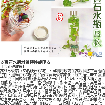
☆寶石水瓶材質特性說明☆
【高硼矽玻璃】
高硼矽玻璃（又名硬質玻璃），是利用玻璃在高溫狀態下導電的
特性，通過在玻璃內部加熱來實現玻璃熔化，經先進生產工藝加
工而成，因線熱膨脹係數為(3.3士0.1 )×10-6/K，也有人稱之為
“硼矽玻璃3.3”。它是一種低膨脹率、耐高溫、高強度、高硬度、
高透光率和高化學穩定性的特殊玻璃材料，因其優異的性能，被
廣泛應用於太陽能、化工、醫藥包裝、電光源、工藝飾品等行
業。它的良好性能已得到世界各界的廣泛認可，特別是太陽能領
域應用更為廣泛，德、美等發達國家已進行了較為廣泛的推廣。
高硼矽玻璃是以氧化鈉（Na2O）、氧化硼（B2O3）、二氧化