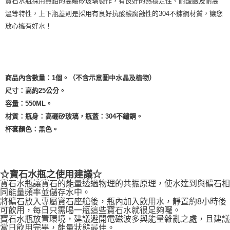
寶石水瓶採用無鉛的高硼矽玻璃製作，有良好的熱穩定性、耐酸鹼及耐高
溫等特性，上下瓶蓋則是採用有良好抗酸鹼腐蝕性的304不鏽鋼材質，讓您
放心擁有好水！
商品內含數量：1個。（不含示意圖中水晶及植物）
尺寸：高約25公分。
容量：550ML。
材質：瓶身：高硼矽玻璃，瓶蓋：304不鏽鋼。
杯套顏色：黑色。
☆寶石水瓶之使用建議☆
寶石水瓶讓寶石的能量透過物理的共振原理，使水達到與礦石相
同能量頻率並儲存水中。
將礦石放入專屬寶石座艙後，瓶內加入飲用水，靜置約8小時後
可飲用，每日只需喝一瓶這些寶石水就很足夠囉。
寶石水瓶放置環境，建議避開電磁波多與能量雜亂之處，且建議
當日飲用完畢，能量狀態最佳。