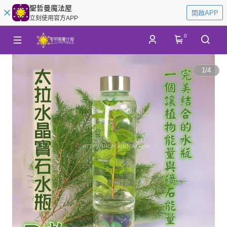
聖哲曼魔法屋
開啟APP
立刻使用官方APP
0
1
/
4