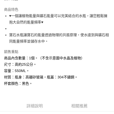
LINE Pay
商品特色
Apple Pay
♥一個讓植物能量與礦石能量可以完美結合的水瓶，讓您輕鬆擁
抱大自然的能量頻率♥
街口支付
悠遊付
寶石水瓶讓寶石的能量透過物理的共振原理，使水達到與礦石相
同能量頻率並儲存水中。
ATM付款
銷售重點
運送方式
商品內含數量：1個。（不含示意圖中水晶及植物）
全家取貨付款
尺寸：高約25公分。
每筆NT$80，滿NT$3,000(含以上)免運費
容量：550ML。
材質：瓶身：高硼矽玻璃，瓶蓋：304不鏽鋼。
7-11取貨付款
杯套顏色：黑色。
每筆NT$80，滿NT$3,000(含以上)免運費
賣家宅配幫您送（台灣）
每筆NT$80，滿NT$3,000(含以上)免運費
詳細說明
相關推薦
郵局幫你送（離島）