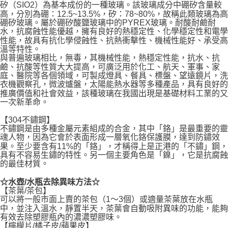
矽（SIO2）為基本成份的一種玻璃。該玻璃成分中硼矽含量較
高，分別為硼：12.5~13.5%，矽：78~80%，故稱此類玻璃為高
硼矽玻璃。屬於硼矽酸鹽玻璃中的PYREX玻璃。耐酸耐鹼耐
水，抗腐蝕性能優越，擁有良好的熱穩定性、化學穩定性和電學
性能，故具有抗化學侵蝕性、抗熱衝擊性、機械性能好、承受高
溫等特性。
與普遍玻璃相比，無毒，其機械性能，熱穩定性能，抗水、抗
鹼、抗酸等性質大大提高，可廣泛用於化工、航天、軍事、家
庭、醫院等各個領域，可製成燈具、餐具、標盤、望遠鏡片，洗
衣機觀察孔，微波爐盤，太陽能熱水器等多種產品，具有良好的
推廣價值和社會效益，該種玻璃在我國出現是基礎材料工業的又
一次新革命。
【304不鏽鋼】
不鏽鋼是由多種金屬元素組成的合金，其中「鉻」是最重要的靈
魂人物，因為它會於表面形成一層氧化鉻保護膜，達到防鏽效
果。至少要含有11%的「鉻」，才稱得上是正港的「不鏽」鋼，
具有不容易生鏽的特性。另一個主要角色是「鎳」，它是抗腐蝕
的最佳材質。
☆水壺/水瓶去除異味方法☆
【茶葉/茶包】
可以將一般市面上賣的茶包（1～3個）或適量茶葉放在水瓶
中，並注入溫水，靜置半天，茶葉會自動吸附異味的功能，能夠
有效去除塑膠瓶內的濃濃塑膠味。
【檸檬片/橘子皮/蘋果皮】