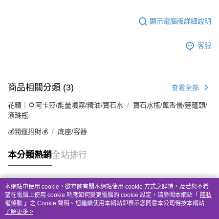
顯示電腦版詳細說明
客服
商品相關分類 (3)
查看全部
花精｜🌻阿卡莎/能量噴霧/精油/寶石水
寶石水甁/薰香儀/蓮蓬頭/
滾珠瓶
💰開運招財💰
底座/容器
本分類熱銷
全站排行
本網站中使用 cookie，欲查詢有關本網站使用 cookie 方式之詳情，及若您不希
熱門標籤
望在電腦上使用 cookie 時應如何變更電腦的 cookie 設定，請參閱本網站「
隱私
權條款
」之 Cookie 聲明。您繼續使用本網站即表示您同意本公司得按本網站使
用條款之 Cookie 聲明使用 cookie。
了解更多 >