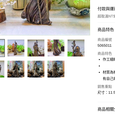
付款與運
超取滿NT$
付款方式
商品特色
信用卡一
商品編號
5065011
超商取貨
商品特色
LINE Pay
作工細
Apple Pay
材質為
街口支付
有自己
悠遊付
銷售重點
尺寸：11.5*
ATM付款
商品相關分
運送方式