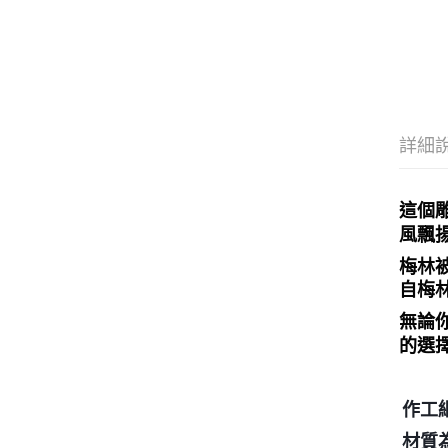
詳細
這個
風飄
梅林
自梅
無論
的選
作工
材質