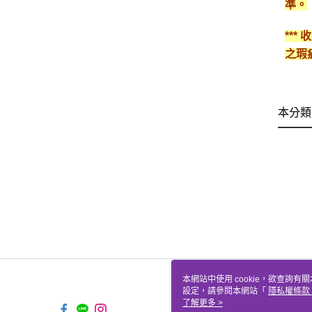
準。
**
之瑕
本分類
本網站中使用 cookie，欲查詢有關
設定，請參閱本網站「
隱私權條款
使用 cookie。
了解更多 >