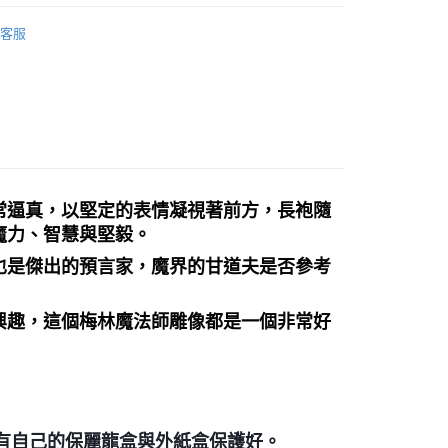
🧸聖壇布/斗篷/掛飾/雕像擺飾
雕像/擺件
付款
客服
0，滿NT$3,000(含以上)免運費
付款
0，滿NT$3,000(含以上)免運費
幫您送（台灣）
0，滿NT$3,000(含以上)免運費
常逼真，以堅定的表情凝視著前方，長袍隨
送（離島）
魔力、智慧與堅毅。
0，滿NT$3,000(含以上)免運費
也是傑出的預言家，魔界的甘道夫是否參考
市自取
興趣，這個梅林魔法師雕像都是一個非常好
會有自己的保麗龍盒與外紙盒保護好。