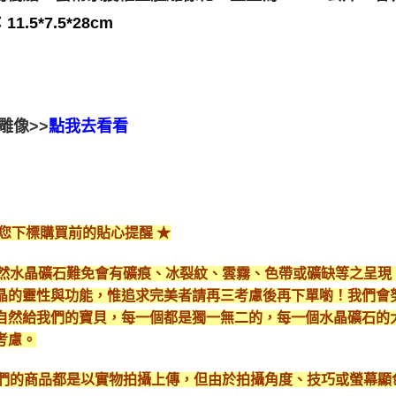
1.5*7.5*28cm
雕像>>
點我去看看
給您下標購買前的貼心提醒 ★
*天然水晶礦石難免會有礦痕、冰裂紋、雲霧、色帶或礦缺等之呈
晶的靈性與功能，惟追求完美者請再三考慮後再下單喲！我們會
自然給我們的寶貝，每一個都是獨一無二的，每一個水晶礦石的
考慮。
*我們的商品都是以實物拍攝上傳，但由於拍攝角度、技巧或螢幕