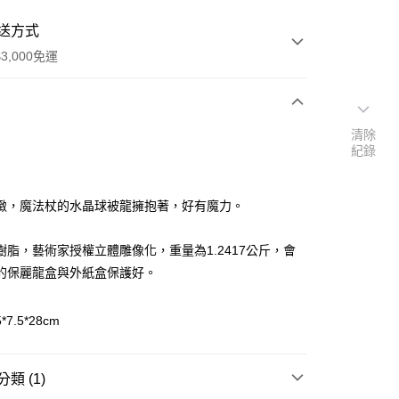
送方式
3,000免運
次付款
清除
紀錄
付款
緻，魔法杖的水晶球被龍擁抱著，好有魔力。
樹脂，藝術家授權立體雕像化，重量為1.2417公斤，會
的保麗龍盒與外紙盒保護好。
7.5*28cm
類 (1)