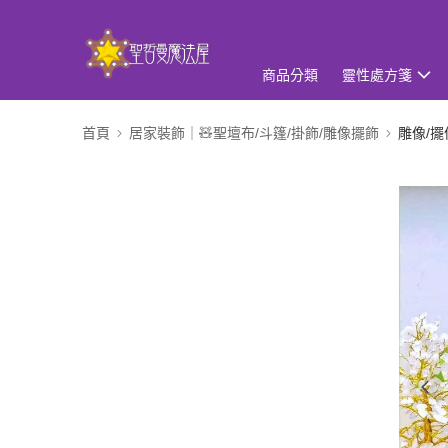
商品分類
靈性處方箋
首頁
居家裝飾｜🧸聖壇布/斗篷/掛飾/雕像擺飾
雕像/擺