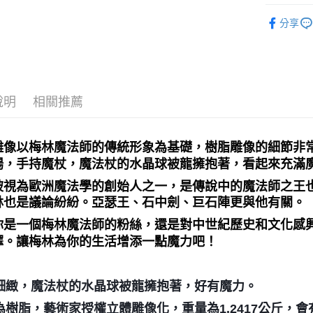
居家裝飾｜
全家取貨
分享
每筆NT$8
7-11取貨
每筆NT$8
說明
相關推薦
賣家宅配
每筆NT$8
雕像以梅林魔法師的傳統形象為基礎，樹脂雕像的細節非
郵局幫你
揚，手持魔杖，魔法杖的水晶球被龍擁抱著，看起來充滿
每筆NT$8
被視為歐洲魔法學的創始人之一，是傳說中的魔法師之王
付款後門
林也是議論紛紛。亞瑟王、石中劍、巨石陣更與他有關。
免運費
你是一個梅林魔法師的粉絲，還是對中世紀歷史和文化感
擇。讓梅林為你的生活增添一點魔力吧！
細緻，魔法杖的水晶球被龍擁抱著，好有魔力。
為樹脂，藝術家授權立體雕像化，重量為1.2417公斤，