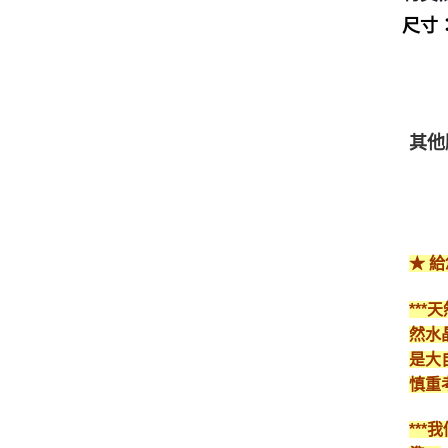
尺寸：1
其他
★ 
**
然水
是大
慎重
**