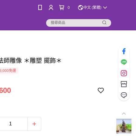
0
中文 (繁體)
法師雕像 ＊雕塑 擺飾＊
3,000免運
600