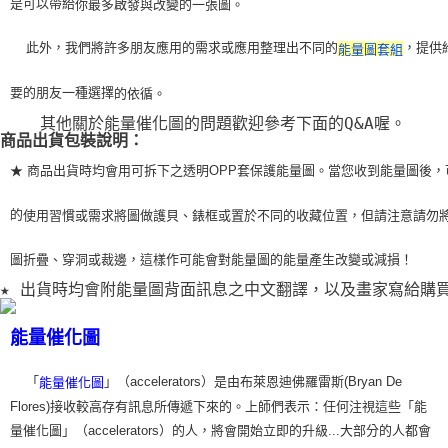
是可以帶給
你最多啟發與改變的一張圖。
    此外，我們將許多朋友應用的需求或應用整理出不同的
，提供
能量圖套組
要的朋友一種選擇
的依循。
    其他關於能量催化圖的問題歡迎參考下面的Q&A喔。
商品出貨包裝說明：
★ 商品出貨時均會用可拆下之透明OPP套保護能量圖。當您收到能量圖後，
的
使用習
慣或需求將圖做護貝、錶框或置於不同的收藏位置，但請注意請勿
圖折疊、穿洞或裁
邊，這樣作可能會對能量圖的能量產生改變或減損！
★ 出貨時均會附能量圖背面訊息之中文翻譯，以及畫家寫給購
能量催化圖
「
」（accelerators）是由布萊恩迪佛羅雷斯(Bryan De
能量催化圖
Flores)接收較高存有訊息所傳遞下來的。上師們表示：任何注視這些「能
量催化圖」（accelerators）的人，將會開始立即的升級...大部分的人都會