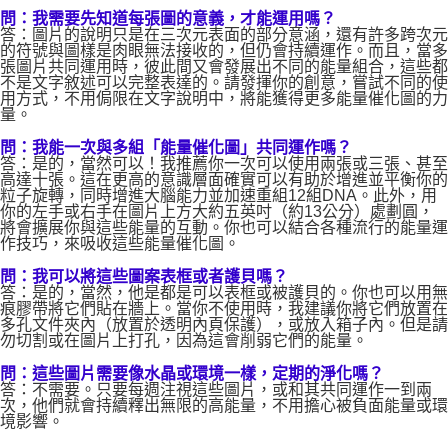
問：我需要先知道每張圖的意義，才能運用嗎？
答：圖片的說明只是在三次元表面的部分意涵，還有許多跨次元
的符號與圖樣是肉眼無法接收的，但仍會持續運作。而且，當多
張圖片共同運用時，彼此間又會發展出不同的能量組合，這些都
不是文字敘述可以完整表達的。請發揮你的創意，嘗試不同的使
用方式，不用侷限在文字說明中，將能獲得更多能量催化圖的力
量。
問：我能一次與多組「能量催化圖」共同運作嗎？
答：是的，當然可以！我推薦你一次可以使用兩張或三張、甚至
高達十張。這在更高的意識層面確實可以有助於增進並平衡你的
粒子旋轉，同時增進大腦能力並加速重組12組DNA。此外，用
你的左手或右手在圖片上方大約五英吋（約13公分）處劃圓，
將會擴展你與這些能量的互動。你也可以結合各種流行的能量運
作技巧，來吸收這些能量催化圖。
問：我可以將這些圖案表框或者護貝嗎？
答：是的，當然，他是都是可以表框或被護貝的。你也可以用無
痕膠帶將它們貼在牆上。當你不使用時，我建議你將它們放置在
多孔文件夾內（放置於透明內頁保護），或放入箱子內。但是請
勿切割或在圖片上打孔，因為這會削弱它們的能量。
問：這些圖片需要像水晶或環境一樣，定期的淨化嗎？
答：不需要。只要每週注視這些圖片，或和其共同運作一到兩
次，他們就會持續釋出無限的高能量，不用擔心被負面能量或環
境影響。