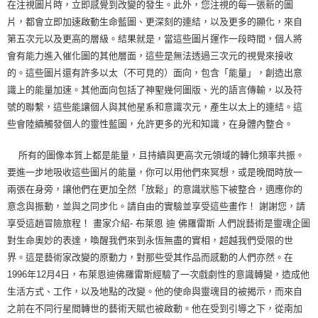
在注視圖片時，立即感覺到改變的發生。此外，您注視的每一張新的圖
片，都會立即加速啟動生命藍圖、更深刻的連結，以及更多的顯化，來自
第五次元以及更高的層級。結果就是，當這些圖片運作一段時間，個人將
會有能力進入催化圖的其他層面，這些是無法透過三次元的視覺來接收
的。這些圖片還有許多以太（不可見的）面向，包含「能量」，創造出意
識上的能量加速。其他面向包括了神聖幾何圖版、光的語言傳輸，以及符
號的聯繫，這些能讓個人與其他星系和意識次元，產生以太上的連結。這
些會陸續觸發個人的靈性藍圖，允許更多的光和知識，在身體內整合。
所有的圖像本質上都是能量，且持續與更高次元領域的轉化頻率共振。
要進一步地吸收這些圖片的能量，你可以用他們來冥想，或是晚間時放一
兩張在身旁，讓他們在更加全然「放鬆」的意識狀態下被整合，適應你的
意念與振動，並與之同步化。請自由的實驗並享受這些畫作！ 謝謝您，請
享受這趟冒險旅程！ 畫家介紹- 布萊恩 迪 佛羅雷斯 人們說藝術是靈魂企圖
對生命奧妙的表達，喚醒我們來到永恆無盡的實相，超越我們受限的世
界。這是藝術家改變的原動力，對那些受其作品而感動的人們亦然。在
1996年12月4日，布萊恩迪佛羅雷斯經驗了一次戲劇性的意識轉變，造成他
生活方式、工作，以及地點的改變。他的使命與靈魂目的被揭示，而來自
之前在不同行星間轉世的藝術天賦也被啟動。他在受到引導之下，從南加