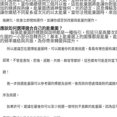
速與活化。當你連續使用三個月以後，這些能量圖將能讓你對能
加的精通與熟練。能量圖透過神聖幾何、光的語言、訊息傳輸及
讓你連結不同星系或次元的以太能量。當你注視能量圖時，來自
級顯化，就會立即開始運作，並讓你感受到改變與能量的運作。
應該如何選擇適合自己的能量圖？
    每張能量圖的標題與說明都是一種指引，但這只是高層次
化圖的一小部分詮釋而已！基本上能量圖上的圖像都是能量，能
的頻率連結與共振，為你帶來轉變與提升。
    所以建議您在選擇能量圖時，可以跟著你的直覺挑選，看看有哪些圖有讓
感覺，不
管是喜悅、悲傷、感動、共振、啟發等都好，這些都有可能是你當
題！
    進一步挑選能量圖可以參考圖的標題及說明，進而與你想處理面對的議題
序及挑選。
    如果許可，建議在最後你可以至少挑選一張特別不喜歡的能量圖，因為這