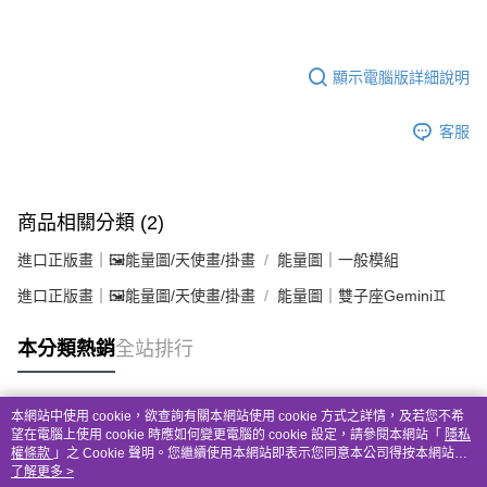
顯示電腦版詳細說明
客服
商品相關分類 (2)
進口正版畫｜🖼️能量圖/天使畫/掛畫
能量圖｜一般模組
進口正版畫｜🖼️能量圖/天使畫/掛畫
能量圖｜雙子座Gemini♊
本分類熱銷
全站排行
本網站中使用 cookie，欲查詢有關本網站使用 cookie 方式之詳情，及若您不希
熱門標籤
望在電腦上使用 cookie 時應如何變更電腦的 cookie 設定，請參閱本網站「
隱私
權條款
」之 Cookie 聲明。您繼續使用本網站即表示您同意本公司得按本網站使
用條款之 Cookie 聲明使用 cookie。
了解更多 >