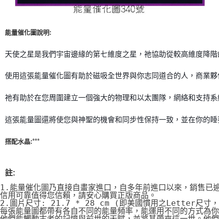
能量催化圖說明:
天使之星是我們宇宙邊緣的第七維度之星，祂協助從較高維度降階
使用這張能量催化圖有助於磁吸全世界與你志同道合的人，商業夥
祂有助於在您周圍建立一個強大的物理和以太團隊，網絡和支持系
這張能量圖還將使您與神聖的機會和同步性保持一致，並在你的睡
***
搭配水晶:
註:
1.能量催化圖乃直接自畫家進口，自多年前進口以來，銷售已
信用可靠值得您信賴，請安心購買正版商品。
2.圖片尺寸: 21.7 * 28 cm (即美國慣用之Letter尺寸
每張能量圖都帶有各自不同的能量頻率，能運用不同的方式為你
他們能觸動古老的記憶與前世的天賦，並將其帶來這一世。他們