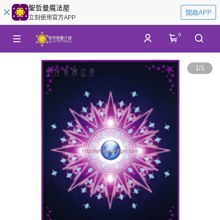
聖哲曼魔法屋
開啟APP
立刻使用官方APP
0
1
/
1