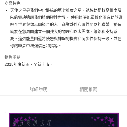
商品特色
Apple Pay
天使之星是我們宇宙邊緣的第七維度之星，祂協助從較高維度降
階的靈魂適應我們這個極性世界。 使用這張能量催化圖有助於磁
街口支付
吸全世界與你志同道合的人，商業夥伴和靈性朋友的聯繫。祂有
悠遊付
助於在您周圍建立一個強大的物理和以太團隊，網絡和支持系
統。這張能量圖還將使您與神聖的機會和同步性保持一致，並在
ATM付款
你的睡夢中增強信息和指導。
運送方式
銷售重點
全家取貨付款
2018年度新圖，全新上市。
每筆NT$80，滿NT$3,000(含以上)免運費
7-11取貨付款
每筆NT$80，滿NT$3,000(含以上)免運費
詳細說明
相關推薦
賣家宅配幫您送（台灣）
每筆NT$80，滿NT$3,000(含以上)免運費
郵局幫你送（離島）
每筆NT$80，滿NT$3,000(含以上)免運費