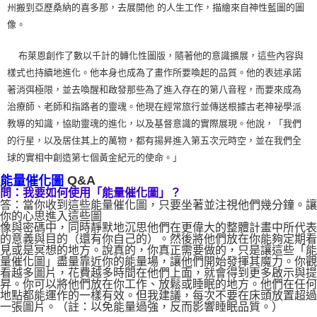
州搬到亞歷桑納的喜多那，去展開他 的人生工作，描繪來自神性藍圖的圖
像。
布萊恩創作了數以千計的轉化性圖版，隨著他的意識擴展，這些內容與
樣式也持續地進化。他本身也成為了畫作所要喚起的品質。他的表述承諾
著消弭極限，並去喚醒和啟發那些為了進入存在的第八音程，而要來成為
治療師、老師和指路者的靈魂。他現在經常旅行並傳送根據古老神祕學派
教導的知識，協助靈魂的進化，以及基督意識的實際展現。他說，「我們
的行星，以及居住其上的萬物，都有揚昇進入第五次元時空，並在我們全
球的實相中創造第七個黃金紀元的使命。」
Q&A
能量催化圖
問：我要如何使用「能量催化圖」？
答：當你收到這些能量催化圖，只要坐著並注視他們幾分鐘。讓
你的心思進入這些圖
像與密碼中，同時靜默地沉思他們在更偉大的整體計畫中所代表
的意義與目的（還有你自己的）。然後將他們放在你能夠定期看
見或是冥想的地方。說真的，你真正需要做的，只是讓這些「能
量催化圖」盡量靠近你的能量場，讓他們開始發揮其魔力。你觀
看越多圖片，花費越多時間在他們上面，就會得到更多啟示與提
昇。你可以將他們放在你工作、放鬆或睡眠的地方。他們在任何
地點都能運作的一樣有效。但我建議，每次不要在床頭放置超過
一張圖片。（註：以免能量過強，反而影響睡眠品質。）