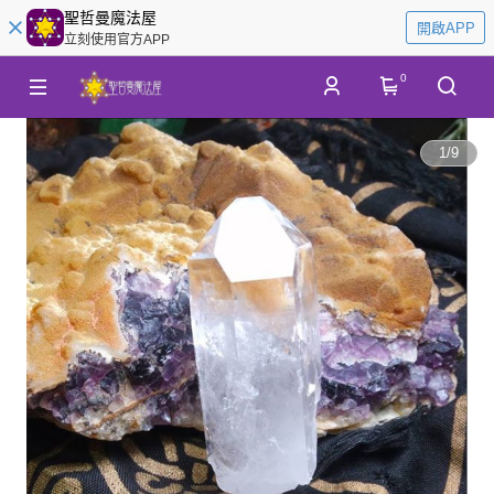
聖哲曼魔法屋
開啟APP
立刻使用官方APP
0
1
/
9