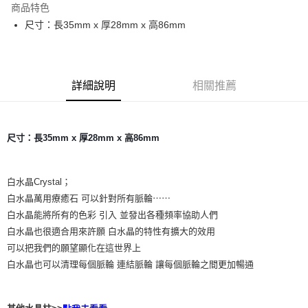
商品特色
Apple Pay
尺寸：長35mm x 厚28mm x 高86mm
街口支付
悠遊付
詳細說明
相關推薦
ATM付款
運送方式
尺寸：長35mm x 厚28mm x 高86mm
全家取貨付款
每筆NT$80，滿NT$3,000(含以上)免運費
白水晶Crystal；
7-11取貨付款
白水晶萬用療癒石 可以針對所有脈輪⋯⋯
白水晶能將所有的色彩 引入 並發出各種頻率協助人們
每筆NT$80，滿NT$3,000(含以上)免運費
白水晶也很適合用來許願 白水晶的特性有擴大的效用
賣家宅配幫您送（台灣）
可以把我們的願望顯化在這世界上
每筆NT$80，滿NT$3,000(含以上)免運費
白水晶也可以清理每個脈輪 連結脈輪 讓每個脈輪之間更加暢通
郵局幫你送（離島）
每筆NT$80，滿NT$3,000(含以上)免運費