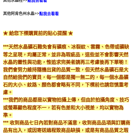
其他水晶柱>>
點我去看看
付款後門市自取
其他阿肯色州水晶>>
點我去看看
免運費
★ 給您下標購買前的貼心提醒 ★
***天然水晶礦石難免會有礦痕、冰裂紋、雲霧、色帶或礦缺
等之呈現，均屬正常，並非為瑕疵品，這些並不會影響天然
水晶的靈性與功能，惟追求完美者請再三考慮後再下單喲！
我們會努力維持隨機出貨的品質一致，但天然水晶礦石是大
自然給我們的寶貝，每一個都是獨一無二的，每一個水晶礦
石的大小、紋路、顏色都會略有不同，下標前也請您慎重考
慮。
***我們的商品都是以實物拍攝上傳，但由於拍攝角度、技巧
或螢幕顯色程度不一，若有色差和大小視差，均以實物為
準。
*** 收到商品七日內若對商品不滿意，收到商品品項與訂購商
品有出入，或因寄送過程致商品缺損，或是有商品品質之瑕