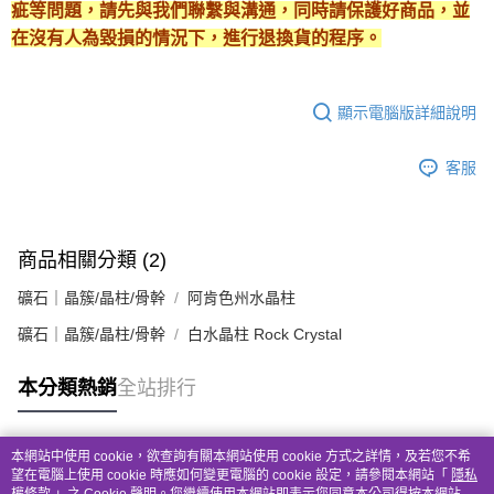
疵等問題，請先與我們聯繫與溝通，同時請保護好商品，並
在沒有人為毀損的情況下，進行退換貨的程序。
顯示電腦版詳細說明
客服
商品相關分類 (2)
礦石｜晶簇/晶柱/骨幹
阿肯色州水晶柱
礦石｜晶簇/晶柱/骨幹
白水晶柱 Rock Crystal
本分類熱銷
全站排行
本網站中使用 cookie，欲查詢有關本網站使用 cookie 方式之詳情，及若您不希
熱門標籤
望在電腦上使用 cookie 時應如何變更電腦的 cookie 設定，請參閱本網站「
隱私