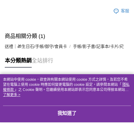
每筆NT$80，滿NT$3,000(含以上)免運費
客服
付款後門市自取
免運費
商品相關分類 (1)
送禮｜🎁生日石/手帳/御守/會員卡
手帳/影子書/記事本/卡片/尺
本分類熱銷
全站排行
本網站中使用 cookie，欲查詢有關本網站使用 cookie 方式之詳情，及若您不希
熱門標籤
望在電腦上使用 cookie 時應如何變更電腦的 cookie 設定，請參閱本網站「
隱私
權條款
」之 Cookie 聲明。您繼續使用本網站即表示您同意本公司得按本網站使
用條款之 Cookie 聲明使用 cookie。
了解更多 >
我知道了