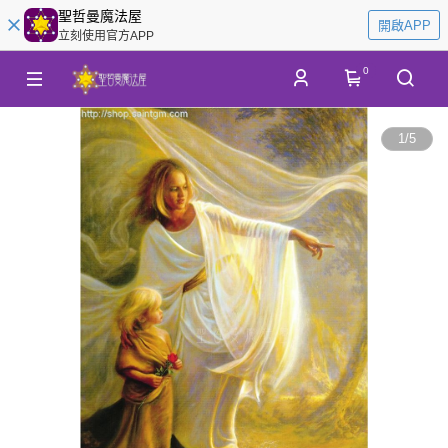
聖哲曼魔法屋
開啟APP
立刻使用官方APP
0
1
/
5