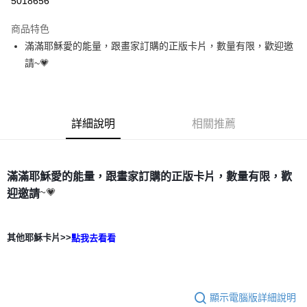
5018656
LINE Pay
商品特色
Apple Pay
滿滿耶穌愛的能量，跟畫家訂購的正版卡片，數量有限，歡迎邀
請~💗
街口支付
悠遊付
ATM付款
詳細說明
相關推薦
運送方式
全家取貨付款
滿滿耶穌愛的能量，跟畫家訂購的正版卡片，數量有限，歡
~💗
迎邀請
每筆NT$80，滿NT$3,000(含以上)免運費
7-11取貨付款
每筆NT$80，滿NT$3,000(含以上)免運費
其他耶穌卡片>>
點我去看看
賣家宅配幫您送（台灣）
每筆NT$80，滿NT$3,000(含以上)免運費
顯示電腦版詳細說明
郵局幫你送（離島）