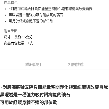
商品特色
Apple Pay
~對應海底輪去除負面能量空間淨化避邪認清與改變自我
黑曜岩是一種強力吸付附病氣的礦石
街口支付
可用於紓緩身體不適的部位歐
悠遊付
銷售重點
ATM付款
尺寸：長約7.5公分
商品內含數量：1支
運送方式
全家取貨付款
每筆NT$80，滿NT$3,000(含以上)免運費
詳細說明
相關推薦
7-11取貨付款
每筆NT$80，滿NT$3,000(含以上)免運費
賣家宅配幫您送（台灣）
~對應海底輪去除負面能量空間淨化避邪認清與改變自我
每筆NT$80，滿NT$3,000(含以上)免運費
黑曜岩是一種強力吸付附病氣的礦石
郵局幫你送（離島）
可用於紓緩身體不適的部位歐
每筆NT$80，滿NT$3,000(含以上)免運費