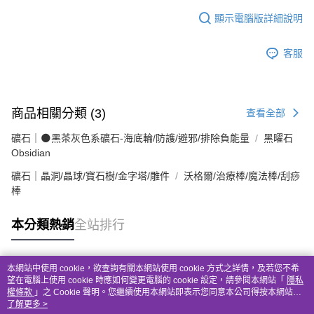
顯示電腦版詳細說明
客服
商品相關分類 (3)
查看全部
礦石｜🌑黑茶灰色系礦石-海底輪/防護/避邪/排除負能量
黑曜石
Obsidian
礦石｜晶洞/晶球/寶石樹/金字塔/雕件
沃格爾/治療棒/魔法棒/刮痧
棒
本分類熱銷
全站排行
本網站中使用 cookie，欲查詢有關本網站使用 cookie 方式之詳情，及若您不希
熱門標籤
望在電腦上使用 cookie 時應如何變更電腦的 cookie 設定，請參閱本網站「
隱私
權條款
」之 Cookie 聲明。您繼續使用本網站即表示您同意本公司得按本網站使
用條款之 Cookie 聲明使用 cookie。
了解更多 >