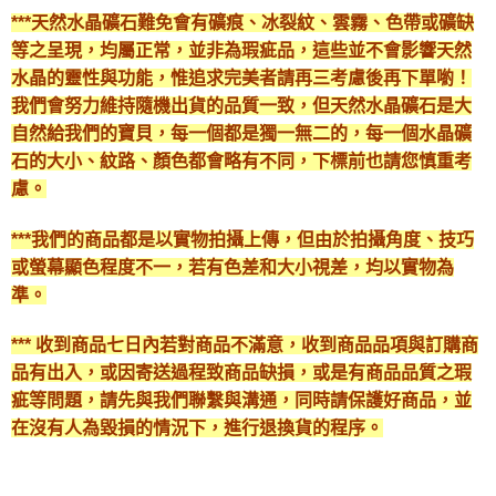
***天然水晶礦石難免會有礦痕、冰裂紋、雲霧、色帶或礦缺
等之呈現，均屬正常，並非為瑕疵品，這些並不會影響天然
水晶的靈性與功能，惟追求完美者請再三考慮後再下單喲！
我們會努力維持隨機出貨的品質一致，但天然水晶礦石是大
自然給我們的寶貝，每一個都是獨一無二的，每一個水晶礦
石的大小、紋路、顏色都會略有不同，下標前也請您慎重考
慮。
***我們的商品都是以實物拍攝上傳，但由於拍攝角度、技巧
或螢幕顯色程度不一，若有色差和大小視差，均以實物為
準。
*** 收到商品七日內若對商品不滿意，收到商品品項與訂購商
品有出入，或因寄送過程致商品缺損，或是有商品品質之瑕
疵等問題，請先與我們聯繫與溝通，同時請保護好商品，並
在沒有人為毀損的情況下，進行退換貨的程序。