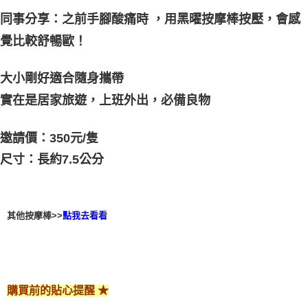
同事分享：之前手腳酸痛時 ，用黑曜按摩棒按壓，會感
付款後門市自取
覺比較舒暢歐！
免運費
大小剛好適合隨身攜帶
實在是居家旅遊，上班外出，必備良物
邀請價：350元/隻
尺寸：長約7.5公分
其他按摩棒>>
點我去看看
購買前的貼心提醒 ★