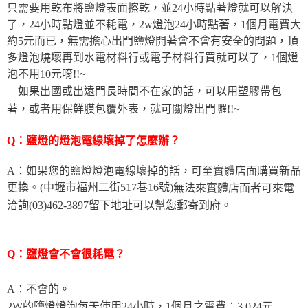
只需要用乾布將鹽燈表面擦乾，並24小時點著燈就可以解決
了，24小時點燈並不耗電，2w燈泡24小時點著，1個月電費大
約5元而已，無需擔心出門鹽燈開著會不會有安全的問題，頂
多燈泡燒壞再到水電材料行或電子材料行買就可以了，1個燈
泡不用10元唷!!~
如果出國或出遠門長時間不在家的話，可以用塑膠帶包
著，或者用保鮮膜包覆外表，就可關燈出門囉!!~
Q：鹽燈的燈泡電線壞掉了怎麼辦？
A：如果您的鹽燈燈泡電線壞掉的話，可至實體店面購買新品
更換。(中壢市福州二街517巷16號)
無法來實體店面者可來電
洽詢(03)462-3897留下地址可以幫您郵寄到府。
Q：鹽燈會不會很耗電？
A：不會的。
2W的鹽燈燈泡每天使用24小時，1個月之電費：3.024元