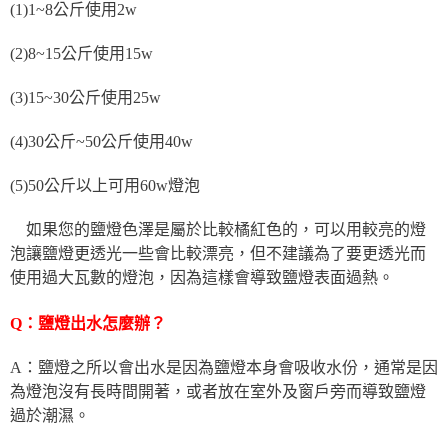
(1)1~8公斤使用2w
(2)8~15公斤使用15w
(3)15~30公斤使用25w
(4)30公斤~50公斤使用40w
(5)50公斤以上可用60w燈泡
如果您的鹽燈色澤是屬於比較橘紅色的，可以用較亮的燈
泡讓鹽燈更透光一些會比較漂亮，但不建議為了要更透光而
使用過大瓦數的燈泡，因為這樣會導致鹽燈表面過熱。
Q：鹽燈出水怎麼辦？
A：鹽燈之所以會出水是因為鹽燈本身會吸收水份，通常是因
為燈泡沒有長時間開著，或者放在室外及窗戶旁而導致鹽燈
過於潮濕。