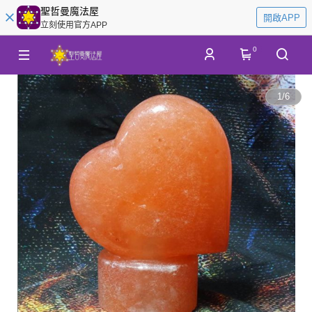
聖哲曼魔法屋
開啟APP
立刻使用官方APP
0
1
/
6