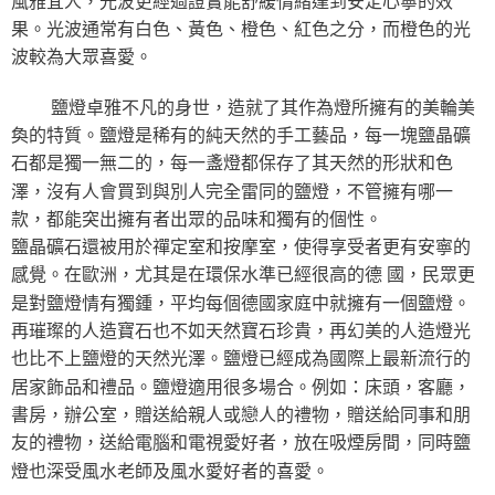
風雅宜人，光波更經過證實能舒緩情緒達到安定心寧的效
果。光波通常有白色、黃色、橙色、紅色之分，而橙色的光
波較為大眾喜愛。
鹽燈卓雅不凡的身世，造就了其作為燈所擁有的美輪美
奐的特質。鹽燈是稀有的純天然的手工藝品，每一塊鹽晶礦
石都是獨一無二的，每一盞燈都保存了其天然的形狀和色
澤，沒有人會買到與別人完全雷同的鹽燈，不管擁有哪一
款，都能突出擁有者出眾的品味和獨有的個性。
鹽晶礦石還被用於禪定室和按摩室，使得享受者更有安寧的
感覺。在歐洲，尤其是在環保水準已經很高的德 國，民眾更
是對鹽燈情有獨鍾，平均每個德國家庭中就擁有一個鹽燈。
再璀璨的人造寶石也不如天然寶石珍貴，再幻美的人造燈光
也比不上鹽燈的天然光澤。鹽燈已經成為國際上最新流行的
居家飾品和禮品。鹽燈適用很多場合。例如：床頭，客廳，
書房，辦公室，贈送給親人或戀人的禮物，贈送給同事和朋
友的禮物，送給電腦和電視愛好者，放在吸煙房間，同時鹽
燈也深受風水老師及風水愛好者的喜愛。