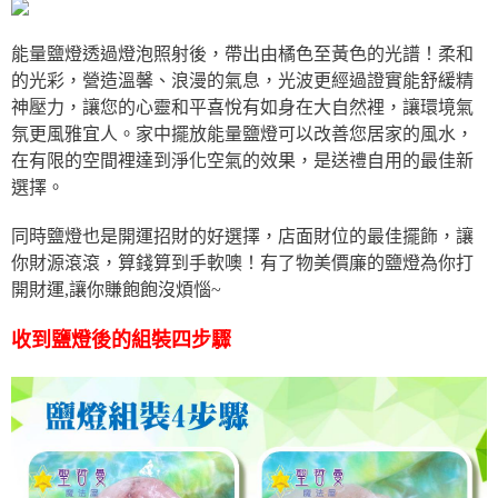
能量鹽燈透過燈泡照射後，帶出由橘色至黃色的光譜！柔和
的光彩，營造溫馨、浪漫的氣息，光波更經過證實能舒緩精
神壓力，讓您的心靈和平喜悅有如身在大自然裡，讓環境氣
氛更風雅宜人。家中擺放能量鹽燈可以改善您居家的風水，
在有限的空間裡達到淨化空氣的效果，是送禮自用的最佳新
選擇。
同時鹽燈也是開運招財的好選擇，店面財位的最佳擺飾，讓
你財源滾滾，算錢算到手軟噢！有了物美價廉的鹽燈為你打
開財運,讓你賺飽飽沒煩惱~
收到鹽燈後的組裝四步驟