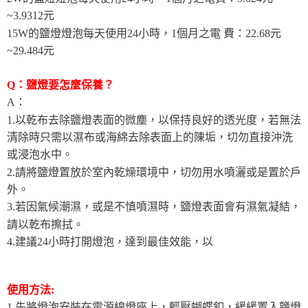
~3.9312元
15W的鹽燈燈泡每天使用24小時，1個月之電 費：22.68元
~29.484元
Q：鹽燈要怎麼保養？
A：
1.以乾布去除鹽燈表面的微塵，以保持良好的透光度，若無法
清除時只需以濕布或海綿去除表面上的陳垢，切勿直接沖洗
或浸泡水中。
2.請將鹽燈置放於室內乾燥環境中，切勿用水噴灑或是置於戶
外。
3.若因氣候潮濕，或是不慎噴濕時，鹽燈表面會有濕氣凝結，
請以乾布擦拭。
4.建議24小時打開燈泡，達到最佳效能，以
使用方法:
1.先將燈泡安裝在電源線燈座上，輕壓蝴蝶釦，緩緩置入鹽燈