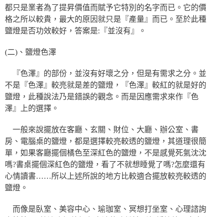
都只是業者為了提昇價值而賦予它特別的名字而已。它的價
格之所以較貴，最大的原因就只是『產量』而已。至於此種
鹽燈是否功效較好，答案是:『並沒有』。
(二)、鹽燈色澤
『色澤』的部份，並沒有好壞之分，但是有需求之分。並
不是『色澤』較亮就是差的鹽燈，『色澤』較紅的就是好的
鹽燈，此種說法乃是錯誤的觀念。而是因應需求來作『色
澤』上的選擇。
一般來說擺放在客廳、玄關、財位、大廳、辦公室、書
房、電腦桌的鹽燈，都是選擇較亮較透的鹽燈，其道理很簡
單，如果客廳擺個橘色至深紅色的鹽燈，不是感覺死氣沈沈
嗎?書桌擺個深紅色的鹽燈，看了不就想睡覺了嗎?怎麼還有
心情讀書……所以上述所說的地方比較適合擺放較亮較透的
鹽燈。
而像是臥室、美容中心、瑜珈室、冥想打坐室、心理諮詢