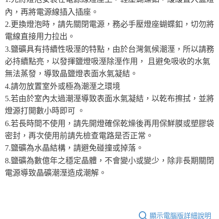
內，再將電源線插入插座。
2.更換燈泡時，請先關閉電源，務必手壓燈座蝴蝶釦，切勿將
電線直接用力拉出。
3.鹽礦具有持續性吸溼的特點，由於台灣氣候潮溼，所以請務
必持續點亮，以發揮鹽燈吸溼除溼作用， 且避免吸收的水氣
無法蒸發，導致晶鹽燈表面水氣凝結。
4.請勿放置室外或極為潮溼之環境
5.若由於室內太過潮溼導致表面水氣凝結，以乾布擦拭，並將
燈源打開數小時即可 。
6.若長時間不使用，請先開燈確保乾燥後再用保鮮膜或塑膠袋
密封，再次使用前請先檢查電路是否正常。
7.鹽礦為水晶結構，請避免碰撞或掉落。
8.鹽礦為數億年之穩定晶體，不會變小或變少，除非長期關閉
電源導致晶礦潮溼造成潮解。
顯示電腦版詳細說明