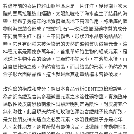
數億年前的喜馬拉雅山脈地區原是一片汪洋，後經南亞次大
陸的喜馬拉雅造山運動，太陽能曬乾了海水產生了結晶的海
鹽，經過了幾億年的地質擠壓與地下高溫作用，將地底的礦
物與海鹽結合形成了"鹽的化石"—玫瑰鹽並因礦物質的成分
不同而產生紅、粉、白不同顏色，形狀如水晶般的結晶岩
鹽。它含有84種未被污染過的天然的礦物質與微量元素。這
84種元素是兩億多萬年前，首批單細胞生物的組成元素，是
地球上生物生命的源頭，其顆粒不論大小，在溶於水後，再
度自然乾燥之後，仍然會結晶，而其結晶的形狀，仍然為方
盒子形六面結晶體。這也就是說其能量結構未曾被破壞。
玫瑰鹽的構成和成分：經日本食品分析CENTER檢驗證明，
為高鈣高鐵及含其多種微量元素之水溶性礦物鹽，實施臨床
過敏性及皮膚累積刺激性試驗證明判定為陰性，對皮膚完全
無刺激性，此呈現天然粉紅玫瑰色澤為含鐵離子較高所致，
是女性朋友補充造血之必要元素，水溶性鐵離子亦是老年
人、女性朋友，骨質疏鬆者最佳良品，此鐵離子非動物性鈣