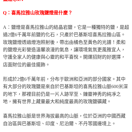
Q：喜馬拉雅山玫瑰鹽燈是什麼？
A：鹽燈是喜馬拉雅山的結晶岩鹽，它是一種獨特的鹽，是超
過2億6千萬年前鹽的化石，只產於巴基斯坦喜馬拉雅山區。
玫瑰鹽燈透過燈泡照射後，帶出由橘色至黃色的光譜！柔和
的鹽燈光彩營造溫馨浪漫的氣息，讓環境氣氛更風雅宜人，
守護全家人的健康與心靈的和平喜悅。開運招財的好選擇，
店面財位的最佳擺飾。
形成於2億6千萬年前，分布于歐洲和亞洲的部分國家。其中
有大部分的玫瑰鹽是來自於巴基斯坦的喜馬拉雅山脈600米深
的地下，那裡目前仍是一片人跡罕至、鐘靈神秀的純凈之
地，擁有世界上藏量最大和純度最高的玫瑰鹽礦藏。
喜馬拉雅山脈是世界海拔最高的山脈，位於亞洲的中國西藏
自治區與巴基斯坦、印度、尼泊爾、不丹等國邊境上。