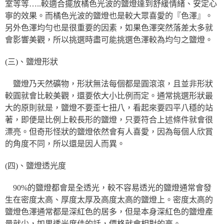
室等等…..較適合擺放橘色光波的鹽燈達到舒緩情緒、安定心
寧的效果。而橘色光波的鹽燈也是較大眾喜愛的『色澤』。
另外色澤均勻也是很重要的因素，如果色澤突然落差太多就
會影響美觀，所以挑選時盡可能挑選色澤較為均勻之鹽燈。
(三)、鹽燈形狀
鹽燈乃天然礦物，形狀無法每個都是圓滾滾，且並非形狀
較圓就會比較美觀，還要依大小比例而定。通常挑選形狀最
大的原則就是，鹽燈不要歪七扭八，看起來要四平八穩的站
著，即便是比例上較長形的鹽燈，只要符合上述條件就會很
漂亮。但奇形怪狀的鹽燈依然會有人喜愛，因為每個人欣賞
的角度不同，所以還是因人而異。
(四)、鹽燈透光度
90%的鹽燈都會是全透光，較不容易透光的鹽燈通常會發
生在密度太高、厚度太厚及高度太高的鹽燈上。密度太高的
鹽燈色澤通常都是深紅色的居多，但是本身深紅色的鹽燈產
量就少，如果透光度佳的話，價格就會相對的高。