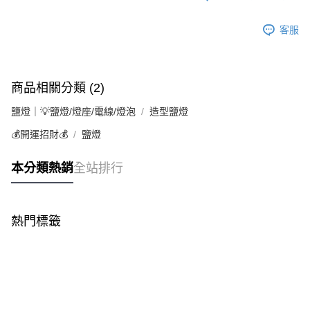
客服
商品相關分類 (2)
鹽燈｜💡鹽燈/燈座/電線/燈泡
造型鹽燈
💰開運招財💰
鹽燈
本分類熱銷
全站排行
熱門標籤