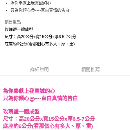
Apple Pay
為你奉獻上我真誠的心
只為你傾心😍----直白真情的告白
街口支付
銷售重點
悠遊付
玫瑰鹽一體成型
ATM付款
尺寸：高20公分x寬15公分x厚6.5-7公分
底座約6公分(看那個心有多大、厚、重)
運送方式
全家取貨付款
每筆NT$80，滿NT$3,000(含以上)免運費
詳細說明
相關推薦
7-11取貨付款
每筆NT$80，滿NT$3,000(含以上)免運費
為你奉獻上我真誠的心
賣家宅配幫您送（台灣）
只為你傾心
----直白真情的告白
😍
每筆NT$80，滿NT$3,000(含以上)免運費
玫瑰鹽一體成型
郵局幫你送（離島）
尺寸：高20公分x寬15公分x厚6.5-7公分
每筆NT$80，滿NT$3,000(含以上)免運費
底座約6公分(看那個心有多大、厚、重)