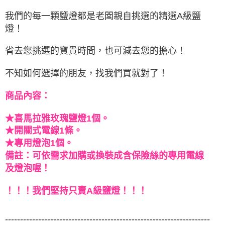
付款後門市自取
我們的每一顆鹽燈都是老闆親自挑選的精選A級鹽
免運費
燈！
省去您挑選的寶貴時間，也可減去您的擔心！
不知如何選擇的朋友，找我們買就對了！
商品內容：
★喜馬拉雅玫瑰鹽燈1個。
★開關式電線1條。
★專用燈泡1個。
備註：可依需求加購或換裝成含保險絲的專用電線
及燈泡喔！
！！！我們堅持只賣A級鹽燈！！！
--------------------------------------------------------------------