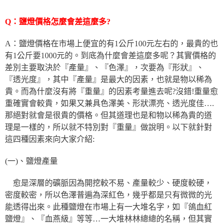
Q：鹽燈價格怎麼會差這麼多?
A：鹽燈價格在市場上便宜的有1公斤100元左右的，最貴的也
有1公斤要1000元的。到底為什麼會差這麼多呢？其實價格的
差別主要取決於『產量』、『色澤』，次要為『形狀』、
『透光度』，其中『產量』是最大的因素，也就是物以稀為
貴。而為什麼沒有將『重量』的因素考量進去呢?沒錯!重量愈
重確實會較貴，如果又兼具色澤美、形狀漂亮、透光度佳….
那絕對就會是很貴的價格。但其道理也是和物以稀為貴的道
理是一樣的，所以就不特別對『重量』做說明。以下就針對
這四種因素來向大家介紹:
(一)、鹽燈產量
愈是深層的礦脈因為開挖較不易、產量較少、硬度較硬，
密度較密，所以色澤普遍為深紅色，幾乎都是只有微微的光
能透得出來。此種鹽燈在市場上有一大堆名字，如『鴿血紅
鹽燈』、『血燕級』等等…一大堆林林總總的名稱，但其實