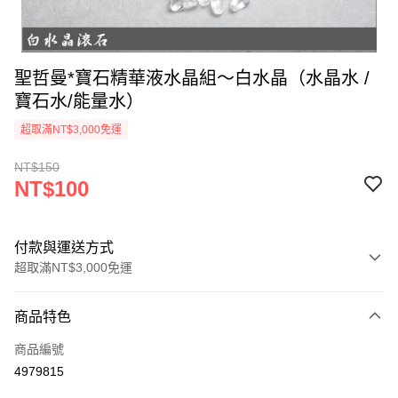
聖哲曼*寶石精華液水晶組～白水晶（水晶水 /
寶石水/能量水）
超取滿NT$3,000免運
NT$150
NT$100
付款與運送方式
超取滿NT$3,000免運
付款方式
商品特色
信用卡一次付款
商品編號
超商取貨付款
4979815
LINE Pay