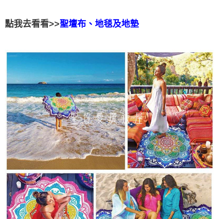
點我去看看>>
聖壇布、地毯及地墊