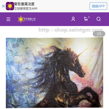
聖哲曼魔法屋
開啟APP
立刻使用官方APP
0
1
/
5