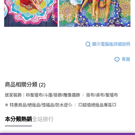
顯示電腦版詳細說明
客服
商品相關分類 (2)
居家裝飾｜🧸聖壇布/斗篷/掛飾/雕像擺飾
掛布/桌布/聖壇布
❈ 特惠商品/絕版品/惜福品/防水逆💦
💥超值絕版品專區💥
本分類熱銷
全站排行