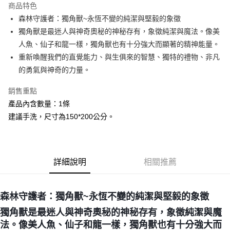
商品特色
Apple Pay
森林守護者：獨角獸~永恆不變的純潔與堅毅的象徵
獨角獸是最迷人與神奇奧秘的神秘存有，象徵純潔與魔法。像美
街口支付
人魚、仙子和龍一樣，獨角獸也有十分強大而顯著的精神能量。
悠遊付
重新喚醒我們的直覺能力、與生俱來的智慧、獨特的禮物、非凡
的勇氣與神奇的力量。
ATM付款
銷售重點
運送方式
產品內含數量：1條
全家取貨付款
建議手洗，尺寸為150*200公分。
每筆NT$80，滿NT$3,000(含以上)免運費
7-11取貨付款
每筆NT$80，滿NT$3,000(含以上)免運費
詳細說明
相關推薦
賣家宅配幫您送（台灣）
每筆NT$80，滿NT$3,000(含以上)免運費
森林守護者：獨角獸~永恆不變的純潔與堅毅的象徵
獨角獸是最迷人與神奇奧秘的神秘存有，象徵純潔與魔
郵局幫你送（離島）
法。像美人魚、仙子和龍一樣，獨角獸也有十分強大而
每筆NT$80，滿NT$3,000(含以上)免運費