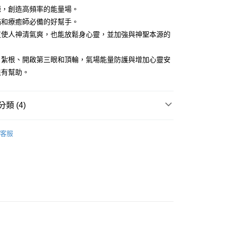
源，創造高頻率的能量場。
滿和療癒師必備的好幫手。
道使人神清氣爽，也能放鬆身心靈，並加強與神聖本源的
付款
0，滿NT$3,000(含以上)免運費
、紮根、開啟第三眼和頂輪，氣場能量防護與增加心靈安
很有幫助。
付款
0，滿NT$3,000(含以上)免運費
類 (4)
幫您送（台灣）
0，滿NT$3,000(含以上)免運費
🌿鼠尾草/聖木/雪松/香草
祕魯聖木
客服
送（離島）
推薦
0，滿NT$3,000(含以上)免運費
特輯👻
空間淨化商品
市自取
/氣場/空間🔥
煙燻淨化