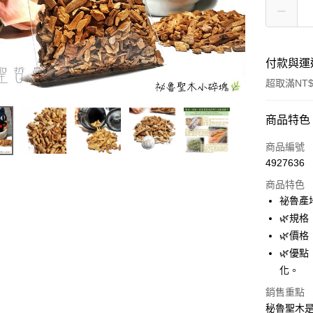
付款與運
超取滿NT$
付款方式
商品特色
信用卡一
商品編號
4927636
超商取貨
商品特色
LINE Pay
祕魯產
🌿規格
Apple Pay
🌿價格
街口支付
🌿優
化。
悠遊付
銷售重點
ATM付款
秘魯聖木