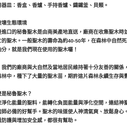
使用器皿：香盒、香爐、手持香爐、鑄鐵釜、貝類。
破壞生態環境
曼進口的秘魯聖木是由南美產地直送，廠商在收集聖木時
亡的聖木。一般聖木的壽命為約40-50年，在森林中自然
油分，就是我們現在使用的聖木囉！
，我們的廠商與大自然及當地居民維持著十分友善的關係
森林中，種下了大量的聖木苗，期許這片森林永續生存與
麼是秘魯聖木？
來淨化能量的聖料，能轉化負面能量與淨化空間，連結神
癒師必備的好幫手。聖木的味道使人神清氣爽、放鬆身心
量防護與增加安全感，都很有幫助。