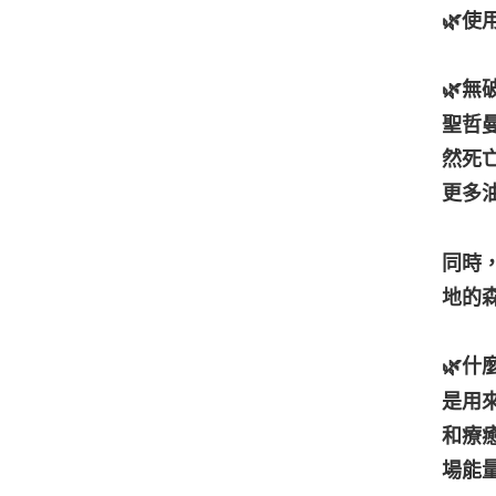
🌿
🌿無
聖哲
然死
更多
同時
地的
🌿什
是用
和療
場能