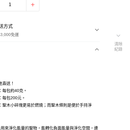
送方式
3,000免運
清除
紀錄
次付款
付款
地直送！
：每包約40克。
：每包200元。
點：聖木小碎塊更易於燃燒；而聖木條則是便於手持淨
是用來淨化能量的聖物，能轉化負面能量與淨化空間，連