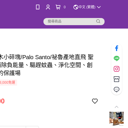
0
中文 (繁體)
小碎塊/Palo Santo/祕魯產地直飛 聖
消除負能量、驅趕蚊蟲、淨化空間、創
的保護場
3,000免運
00