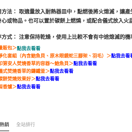
使用方法： 取適量放入耐熱器皿中，點燃後將火熄滅，讓
身心或物品。也可以置於碳餅上燃燒，或配合儀式放入火
保存方式： 注意保持乾燥，使用上比較不會有中途熄滅的
量販包＞
點我去看看
淨化套組（內含鮑魚貝、原木眼鏡蛇三腳架、羽毛）＞
點我去看
印第安人焚燒香草的容器～
鮑魚貝
＞
點我去看看
儀式焚燒香草的鑄鐵釜＞
點我去看看
碳餅焚燒效果好＞
點我去看看
製香爐＞
點我去看看
熱銷
全站排行