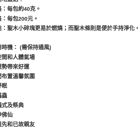
格：每包約40克。
格：每包200元。
優點：聖木小碎塊更易於燃燒；而聖木條則是便於手持淨化
用時機： (需保持通風)
空間和人體氣場
運勢帶來好運
間布置溫馨氛圍
舒眠
驅蟲
儀式及祭典
神佛仙
祖先和已故親友