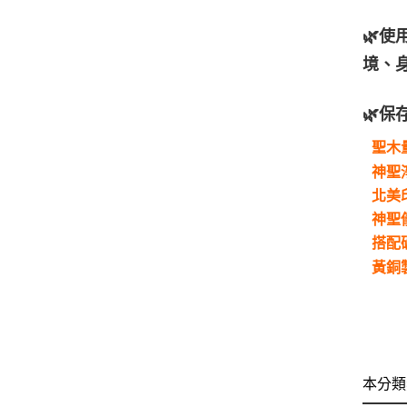
🌿
境、
🌿
聖木
神聖
北美
神聖
搭配
黃銅
本分類