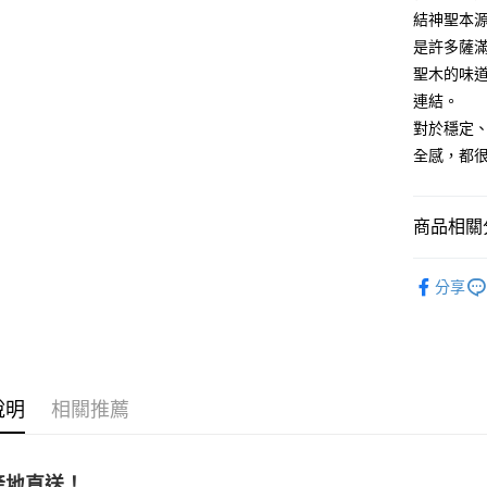
結神聖本
是許多薩
運送方式
聖木的味
全家取貨
連結。
每筆NT$8
對於穩定
全感，都
7-11取貨
每筆NT$8
商品相關分
賣家宅配
每筆NT$8
淨化香草｜
分享
郵局幫你
人氣商品
每筆NT$8
👻趨吉避凶
付款後門
🔥淨化水晶
免運費
說明
相關推薦
產地直送！