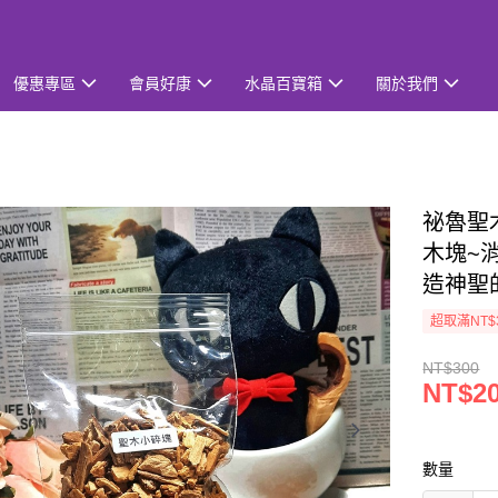
優惠專區
會員好康
水晶百寶箱
關於我們
祕魯聖木
木塊~
造神聖
超取滿NT$
NT$300
NT$2
數量