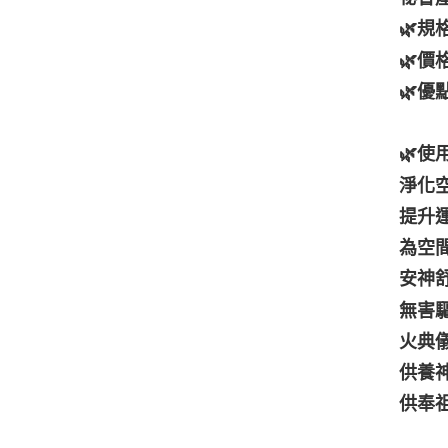
🌿規
🌿價
🌿
🌿使
淨化
提升
為空
安神
無害
火典
供養
供奉