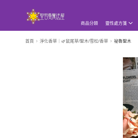
商品分類
靈性處方箋
首頁
淨化香草｜🌿鼠尾草/聖木/雪松/香草
祕魯聖木